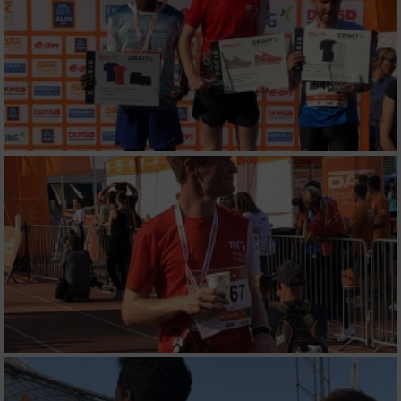
Analyse von Zielgruppen durch Statistiken
oder Kombinationen von Daten aus
verschiedenen Quellen
Entwicklung und Verbesserung der Angebote
Verwendung reduzierter Daten zur Auswahl
von Inhalten
IAB-Besonderheiten:
Verwendung genauer Standortdaten
Geräte anhand von aktiv angeforderten
Informationen identifizieren
Nicht-IAB-Verarbeitungszwecke:
Notwendig