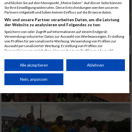
und klicken Sie auf den Menüpunkt „Meine Daten“. Auf dieser Seite können
Sie Ihre Einwilligung widerrufen. Diese Entscheidungen werden unseren
Partnern mitgeteilt und haben keinen Einfluss auf die Browserdaten.
Wir und unsere Partner verarbeiten Daten, um die Leistung
der Website zu analysieren und Folgendes zu tun:
Speichern von oder Zugriff auf Informationen auf einem Endgerät.
Verwendung reduzierter Daten zur Auswahl von Werbeanzeigen. Erstellung
von Profilen für personalisierte Werbung. Verwendung von Profilen zur
Auswahl personalisierter Werbung. Erstellung von Profilen zur
Personalisierung von Inhalten. Verwendung von Profilen zur Auswahl
personalisierter Inhalte. Messung der Werbeleistung. Messung der
Performance von Inhalten. Analyse von Zielgruppen durch Statistiken oder
Kombinationen von Daten aus verschiedenen Quellen. Entwicklung und
Alle akzeptieren
Ablehnen
Verbesserung der Angebote. Verwendung reduzierter Daten zur Auswahl
von Inhalten.
Daten können außerhalb der Europäischen Union weitergegeben und in die
Nein, anpassen
USA gesendet werden.
Ihre Einwilligung und die cookie Richtlinie gelten ausschließlich für diese
Website/App.
Partnerliste anzeigen (1 IAB-Anbieter)
Wir nutzen Ihre Daten für folgende Zwecke:
IAB-Verarbeitungszwecke: