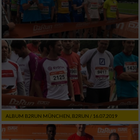
Speichern von oder Zugriff auf Informationen
auf einem Endgerät
Verwendung reduzierter Daten zur Auswahl
von Werbeanzeigen
Erstellung von Profilen für personalisierte
Werbung
Verwendung von Profilen zur Auswahl
personalisierter Werbung
Erstellung von Profilen zur Personalisierung
von Inhalten
Verwendung von Profilen zur Auswahl
personalisierter Inhalte
ALBUM B2RUN MÜNCHEN, B2RUN / 16.07.2019
Messung der Werbeleistung
Messung der Performance von Inhalten