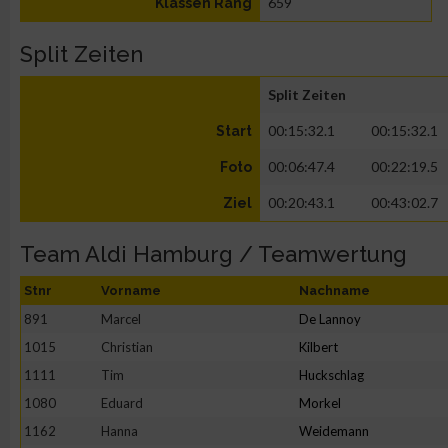
659
Klassen Rang
Split Zeiten
Split Zeiten
00:15:32.1
00:15:32.1
Start
00:06:47.4
00:22:19.5
Foto
00:20:43.1
00:43:02.7
Ziel
Team Aldi Hamburg / Teamwertung
Stnr
Vorname
Nachname
891
Marcel
De Lannoy
1015
Christian
Kilbert
1111
Tim
Huckschlag
1080
Eduard
Morkel
1162
Hanna
Weidemann