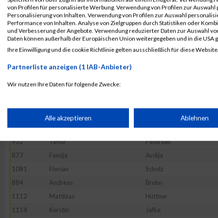
905
Bodo
Geerds
von Profilen für personalisierte Werbung. Verwendung von Profilen zur Auswahl p
Personalisierung von Inhalten. Verwendung von Profilen zur Auswahl personalis
1005
Markus
Heudecker
Performance von Inhalten. Analyse von Zielgruppen durch Statistiken oder Komb
und Verbesserung der Angebote. Verwendung reduzierter Daten zur Auswahl von
1002
Christian
Heick
Daten können außerhalb der Europäischen Union weitergegeben und in die USA 
1000
Gabi
Hansen
Ihre Einwilligung und die cookie Richtlinie gelten ausschließlich für diese Website
1109
David
Gottschalk
Partnerliste anzeigen (1 IAB-Anbieter)
1089
Joachim
Barz
Wir nutzen Ihre Daten für folgende Zwecke:
1043
Lukas
Petsch
IAB-Verarbeitungszwecke:
988
Kai
Friedel
1121
Marius
Kaufmann
Speichern von oder Zugriff auf Informationen auf einem Endge
Alle akzeptieren
Ablehnen
1155
Jan-Patrick
Seidel
932
Timur
Petersen
Verwendung reduzierter Daten zur Auswahl von Werbeanzeige
877
Femija
Avdija
1081
Florian
Scholz
Erstellung von Profilen für personalisierte Werbung
884
Andreas
Bruhn
1112
Matthias
Hüttner
Verwendung von Profilen zur Auswahl personalisierter Werbun
1114
Kerstin
Jafke