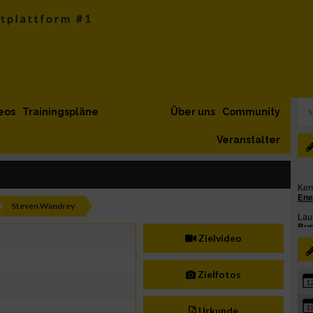
eos
Trainingspläne
Über uns
Community
Veranstalter
Steven Wandrey
Zielvideo
Zielfotos
1
1
Urkunde