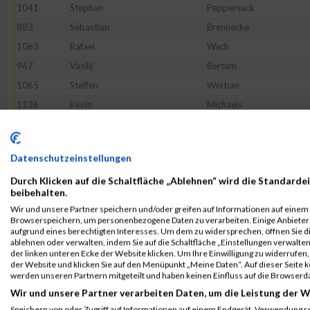
1041
Stephan
Peppersack
883
Sebastian
Brennecke
1063
Rafael
Wach
967
Vasilij
Bertam
1065
Steffen
Werban
1136
Kevin
Michaels
997
Georg
Gündling
963
Robert
Becker
Datenschutzeinstellungen
1085
Tobias
Alsleben
Durch Klicken auf die Schaltfläche „Ablehnen“ wird die Standardei
1151
Frank
Schmidt
beibehalten.
1022
Felix
Kuhn
Wir und unsere Partner speichern und/oder greifen auf Informationen auf einem G
Browserspeichern, um personenbezogene Daten zu verarbeiten. Einige Anbiete
960
Marijo
Barusic
aufgrund eines berechtigten Interesses. Um dem zu widersprechen, öffnen Sie die
950
Clemens
Wenzel
ablehnen oder verwalten, indem Sie auf die Schaltfläche „Einstellungen verwalten“
der linken unteren Ecke der Website klicken. Um Ihre Einwilligung zu widerrufen, 
1035
Martin
Nadolleck
der Website und klicken Sie auf den Menüpunkt „Meine Daten“. Auf dieser Seite 
werden unseren Partnern mitgeteilt und haben keinen Einfluss auf die Browserd
892
Sven
Dheuten
Wir und unsere Partner verarbeiten Daten, um die Leistung der W
1084
Florian
Adomeit
Speichern von oder Zugriff auf Informationen auf einem Endgerät. Verwendung r