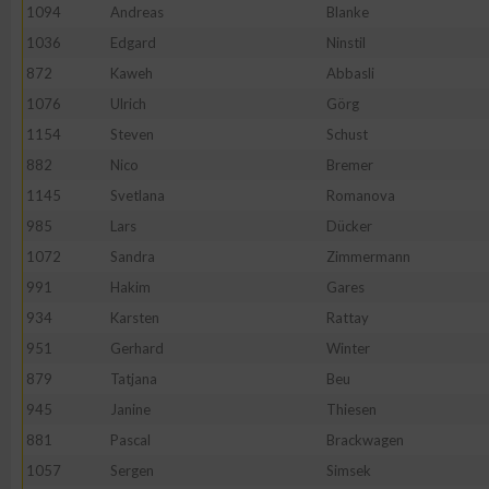
IAB-Besonderheiten:
1094
Andreas
Blanke
1036
Edgard
Ninstil
Verwendung genauer Standortdaten
872
Kaweh
Abbasli
1076
Ulrich
Görg
Geräte anhand von aktiv angeforderten Informationen identifi
1154
Steven
Schust
882
Nico
Bremer
Nicht-IAB-Verarbeitungszwecke:
1145
Svetlana
Romanova
Notwendig
985
Lars
Dücker
1072
Sandra
Zimmermann
Performance
991
Hakim
Gares
934
Karsten
Rattay
Funktional
951
Gerhard
Winter
879
Tatjana
Beu
945
Janine
Thiesen
Werbung
881
Pascal
Brackwagen
1057
Sergen
Simsek