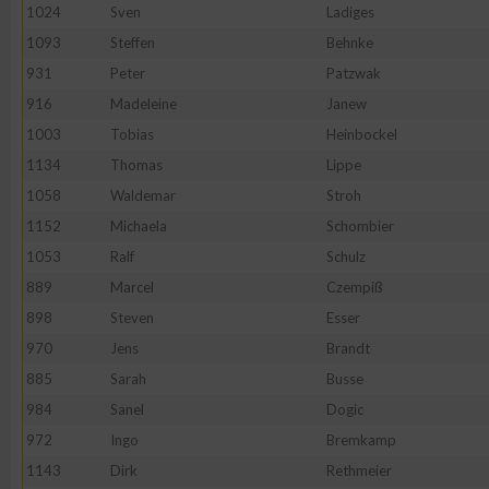
1024
Sven
Ladiges
Erstellung von Profilen zur Personalisierung von Inhalten
1093
Steffen
Behnke
931
Peter
Patzwak
916
Madeleine
Janew
Verwendung von Profilen zur Auswahl personalisierter Inhalte
1003
Tobias
Heinbockel
1134
Thomas
Lippe
Messung der Werbeleistung
1058
Waldemar
Stroh
1152
Michaela
Schombier
Messung der Performance von Inhalten
1053
Ralf
Schulz
889
Marcel
Czempiß
Analyse von Zielgruppen durch Statistiken oder Kombinatione
898
Steven
Esser
verschiedenen Quellen
970
Jens
Brandt
885
Sarah
Busse
Entwicklung und Verbesserung der Angebote
984
Sanel
Dogic
972
Ingo
Bremkamp
Verwendung reduzierter Daten zur Auswahl von Inhalten
1143
Dirk
Rethmeier