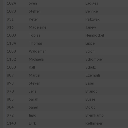
1024
Sven
Ladiges
Erstellung von Profilen zur Personalisierung von Inhalten
1093
Steffen
Behnke
931
Peter
Patzwak
916
Madeleine
Janew
Verwendung von Profilen zur Auswahl personalisierter Inhalte
1003
Tobias
Heinbockel
1134
Thomas
Lippe
Messung der Werbeleistung
1058
Waldemar
Stroh
1152
Michaela
Schombier
Messung der Performance von Inhalten
1053
Ralf
Schulz
889
Marcel
Czempiß
Analyse von Zielgruppen durch Statistiken oder Kombinatione
898
Steven
Esser
verschiedenen Quellen
970
Jens
Brandt
885
Sarah
Busse
Entwicklung und Verbesserung der Angebote
984
Sanel
Dogic
972
Ingo
Bremkamp
Verwendung reduzierter Daten zur Auswahl von Inhalten
1143
Dirk
Rethmeier