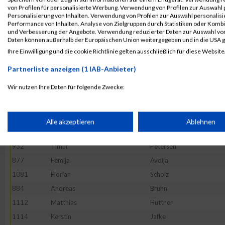
905
Bodo
Geerds
von Profilen für personalisierte Werbung. Verwendung von Profilen zur Auswahl p
Personalisierung von Inhalten. Verwendung von Profilen zur Auswahl personalis
1005
Markus
Heudecker
Performance von Inhalten. Analyse von Zielgruppen durch Statistiken oder Komb
und Verbesserung der Angebote. Verwendung reduzierter Daten zur Auswahl von
1002
Christian
Heick
Daten können außerhalb der Europäischen Union weitergegeben und in die USA 
1000
Gabi
Hansen
Ihre Einwilligung und die cookie Richtlinie gelten ausschließlich für diese Website
1109
David
Gottschalk
Partnerliste anzeigen (1 IAB-Anbieter)
1089
Joachim
Barz
Wir nutzen Ihre Daten für folgende Zwecke:
1043
Lukas
Petsch
IAB-Verarbeitungszwecke:
988
Kai
Friedel
1121
Marius
Kaufmann
Speichern von oder Zugriff auf Informationen auf einem Endge
Alle akzeptieren
Ablehnen
1155
Jan-Patrick
Seidel
932
Timur
Petersen
Verwendung reduzierter Daten zur Auswahl von Werbeanzeige
877
Femija
Avdija
1081
Florian
Scholz
Erstellung von Profilen für personalisierte Werbung
884
Andreas
Bruhn
1112
Matthias
Hüttner
Verwendung von Profilen zur Auswahl personalisierter Werbun
1114
Kerstin
Jafke