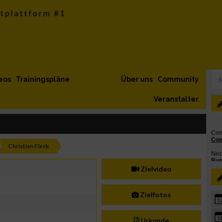
eos
Trainingspläne
Über uns
Community
Veranstalter
Christian Fleck
Zielvideo
Zielfotos
1
1
Urkunde