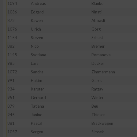
IAB-Besonderheiten:
1094
Andreas
Blanke
1036
Edgard
Ninstil
Verwendung genauer Standortdaten
872
Kaweh
Abbasli
1076
Ulrich
Görg
Geräte anhand von aktiv angeforderten Informationen identifi
1154
Steven
Schust
882
Nico
Bremer
Nicht-IAB-Verarbeitungszwecke:
1145
Svetlana
Romanova
Notwendig
985
Lars
Dücker
1072
Sandra
Zimmermann
Performance
991
Hakim
Gares
934
Karsten
Rattay
Funktional
951
Gerhard
Winter
879
Tatjana
Beu
945
Janine
Thiesen
Werbung
881
Pascal
Brackwagen
1057
Sergen
Simsek