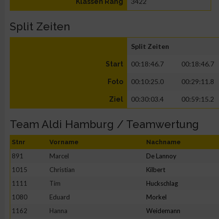
3422
Klassen Rang
Split Zeiten
Split Zeiten
00:18:46.7
00:18:46.7
Start
00:10:25.0
00:29:11.8
Foto
00:30:03.4
00:59:15.2
Ziel
Team Aldi Hamburg / Teamwertung
Stnr
Vorname
Nachname
891
Marcel
De Lannoy
1015
Christian
Kilbert
1111
Tim
Huckschlag
1080
Eduard
Morkel
1162
Hanna
Weidemann