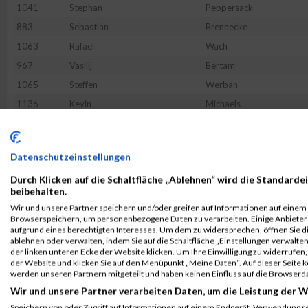
1041
Stephan
Peppersack
883
Sebastian
Brennecke
1063
Rafael
Wach
967
Vasilij
Bertam
1065
Steffen
Werban
1136
Kevin
Michaels
997
Georg
Gündling
963
Robert
Becker
Datenschutzeinstellungen
1085
Tobias
Alsleben
Durch Klicken auf die Schaltfläche „Ablehnen“ wird die Standardei
1151
Frank
Schmidt
beibehalten.
1022
Felix
Kuhn
Wir und unsere Partner speichern und/oder greifen auf Informationen auf einem G
Browserspeichern, um personenbezogene Daten zu verarbeiten. Einige Anbiete
960
Marijo
Barusic
aufgrund eines berechtigten Interesses. Um dem zu widersprechen, öffnen Sie die
950
Clemens
Wenzel
ablehnen oder verwalten, indem Sie auf die Schaltfläche „Einstellungen verwalten“
der linken unteren Ecke der Website klicken. Um Ihre Einwilligung zu widerrufen, 
1035
Martin
Nadolleck
der Website und klicken Sie auf den Menüpunkt „Meine Daten“. Auf dieser Seite 
werden unseren Partnern mitgeteilt und haben keinen Einfluss auf die Browserd
892
Sven
Dheuten
Wir und unsere Partner verarbeiten Daten, um die Leistung der W
1084
Florian
Adomeit
Speichern von oder Zugriff auf Informationen auf einem Endgerät. Verwendung r