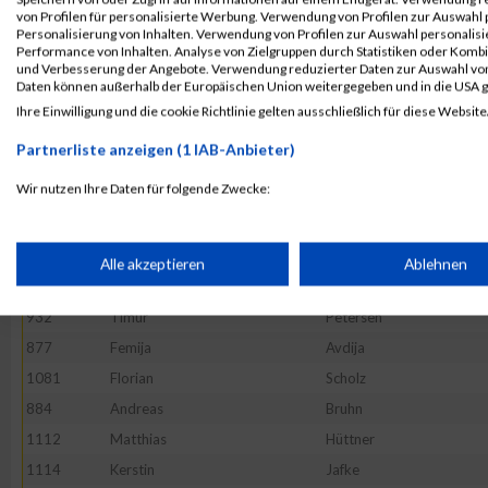
905
Bodo
Geerds
von Profilen für personalisierte Werbung. Verwendung von Profilen zur Auswahl p
Personalisierung von Inhalten. Verwendung von Profilen zur Auswahl personalis
1005
Markus
Heudecker
Performance von Inhalten. Analyse von Zielgruppen durch Statistiken oder Komb
und Verbesserung der Angebote. Verwendung reduzierter Daten zur Auswahl von
1002
Christian
Heick
Daten können außerhalb der Europäischen Union weitergegeben und in die USA 
1000
Gabi
Hansen
Ihre Einwilligung und die cookie Richtlinie gelten ausschließlich für diese Website
1109
David
Gottschalk
Partnerliste anzeigen (1 IAB-Anbieter)
1089
Joachim
Barz
Wir nutzen Ihre Daten für folgende Zwecke:
1043
Lukas
Petsch
IAB-Verarbeitungszwecke:
988
Kai
Friedel
1121
Marius
Kaufmann
Speichern von oder Zugriff auf Informationen auf einem Endge
Alle akzeptieren
Ablehnen
1155
Jan-Patrick
Seidel
932
Timur
Petersen
Verwendung reduzierter Daten zur Auswahl von Werbeanzeige
877
Femija
Avdija
1081
Florian
Scholz
Erstellung von Profilen für personalisierte Werbung
884
Andreas
Bruhn
1112
Matthias
Hüttner
Verwendung von Profilen zur Auswahl personalisierter Werbun
1114
Kerstin
Jafke