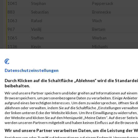
1041
Stephan
Peppersack
883
Sebastian
Brennecke
1063
Rafael
Wach
967
Vasilij
Bertam
1065
Steffen
Werban
1136
Kevin
Michaels
997
Georg
Gündling
963
Robert
Becker
Datenschutzeinstellungen
1085
Tobias
Alsleben
Durch Klicken auf die Schaltfläche „Ablehnen“ wird die Standardei
1151
Frank
Schmidt
beibehalten.
1022
Felix
Kuhn
Wir und unsere Partner speichern und/oder greifen auf Informationen auf einem G
Browserspeichern, um personenbezogene Daten zu verarbeiten. Einige Anbiete
960
Marijo
Barusic
aufgrund eines berechtigten Interesses. Um dem zu widersprechen, öffnen Sie die
950
Clemens
Wenzel
ablehnen oder verwalten, indem Sie auf die Schaltfläche „Einstellungen verwalten“
der linken unteren Ecke der Website klicken. Um Ihre Einwilligung zu widerrufen, 
1035
Martin
Nadolleck
der Website und klicken Sie auf den Menüpunkt „Meine Daten“. Auf dieser Seite 
werden unseren Partnern mitgeteilt und haben keinen Einfluss auf die Browserd
892
Sven
Dheuten
Wir und unsere Partner verarbeiten Daten, um die Leistung der W
1084
Florian
Adomeit
Speichern von oder Zugriff auf Informationen auf einem Endgerät. Verwendung r