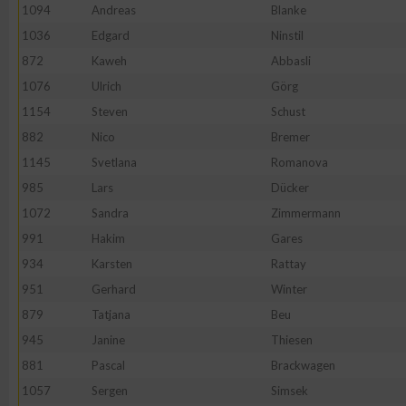
IAB-Besonderheiten:
1094
Andreas
Blanke
1036
Edgard
Ninstil
Verwendung genauer Standortdaten
872
Kaweh
Abbasli
1076
Ulrich
Görg
Geräte anhand von aktiv angeforderten Informationen identifi
1154
Steven
Schust
882
Nico
Bremer
Nicht-IAB-Verarbeitungszwecke:
1145
Svetlana
Romanova
Notwendig
985
Lars
Dücker
1072
Sandra
Zimmermann
Performance
991
Hakim
Gares
934
Karsten
Rattay
Funktional
951
Gerhard
Winter
879
Tatjana
Beu
945
Janine
Thiesen
Werbung
881
Pascal
Brackwagen
1057
Sergen
Simsek