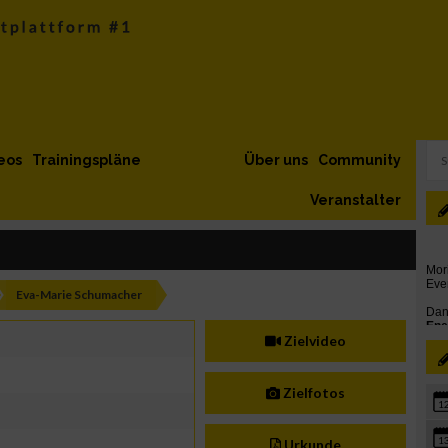
eos
Trainingspläne
Über uns
Community
Veranstalter
Eva-Marie Schumacher
Zielvideo
Zielfotos
1
1
Urkunde