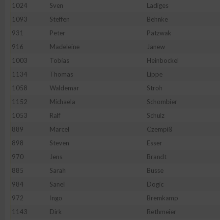
1024
Sven
Ladiges
Erstellung von Profilen zur Personalisierung von Inhalten
1093
Steffen
Behnke
931
Peter
Patzwak
916
Madeleine
Janew
Verwendung von Profilen zur Auswahl personalisierter Inhalte
1003
Tobias
Heinbockel
1134
Thomas
Lippe
Messung der Werbeleistung
1058
Waldemar
Stroh
1152
Michaela
Schombier
Messung der Performance von Inhalten
1053
Ralf
Schulz
889
Marcel
Czempiß
Analyse von Zielgruppen durch Statistiken oder Kombinatione
898
Steven
Esser
verschiedenen Quellen
970
Jens
Brandt
885
Sarah
Busse
Entwicklung und Verbesserung der Angebote
984
Sanel
Dogic
972
Ingo
Bremkamp
Verwendung reduzierter Daten zur Auswahl von Inhalten
1143
Dirk
Rethmeier