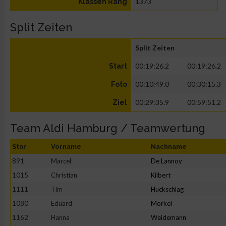
1373
Klassen Rang
Split Zeiten
Split Zeiten
00:19:26.2
00:19:26.2
Start
00:10:49.0
00:30:15.3
Foto
00:29:35.9
00:59:51.2
Ziel
Team Aldi Hamburg / Teamwertung
Stnr
Vorname
Nachname
891
Marcel
De Lannoy
1015
Christian
Kilbert
1111
Tim
Huckschlag
1080
Eduard
Morkel
1162
Hanna
Weidemann