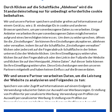
1122
Klause
00:43:40.2
Durch Klicken auf die Schaltfläche „Ablehnen“ wird die
1069
Wilhelmsen
00:43:45.9
Standardeinstellung nur für unbedingt erforderliche cookie
beibehalten.
1020
Krummacker
00:43:53.7
Wir und unsere Partner speichern und/oder greifen auf Informationen auf
1025
Last
00:43:53.7
einem Gerät zu, wie z. B. eindeutige IDs in cookie und anderen
Browserspeichern, um personenbezogene Daten zu verarbeiten. Einige
953
Wrage
00:43:54.9
Anbieter verarbeiten Ihre personenbezogenen Daten möglicherweise
aufgrund eines berechtigten Interesses. Um dem zu widersprechen, öffnen
924
Lange
00:43:55.4
Sie die „Einstellungen“. Sie können Ihre Einstellungen akzeptieren, ablehnen
oder verwalten, indem Sie auf die Schaltfläche „Einstellungen verwalten“
1070
Witt
00:43:55.7
klicken oder jederzeit auf die Fingerabdruck-Schaltfläche in der linken
unteren Ecke der Website klicken. Um Ihre Einwilligung zu widerrufen,
973
Brüsse
00:44:00.7
klicken Sie auf den Fingerabdruck oder den Link in der Fußzeile der Website
und klicken Sie auf den Menüpunkt „Meine Daten“. Auf dieser Seite können
890
Damman
00:44:02.9
Sie Ihre Einwilligung widerrufen. Diese Entscheidungen werden unseren
Partnern mitgeteilt und haben keinen Einfluss auf die Browserdaten.
903
Fuchs
00:44:03.2
Wir und unsere Partner verarbeiten Daten, um die Leistung
der Website zu analysieren und Folgendes zu tun:
1108
Gorniak
00:44:12.9
Speichern von oder Zugriff auf Informationen auf einem Endgerät.
938
Schönewolf
00:44:46.4
Verwendung reduzierter Daten zur Auswahl von Werbeanzeigen. Erstellung
von Profilen für personalisierte Werbung. Verwendung von Profilen zur
1165
Witthöft
00:44:53.2
Auswahl personalisierter Werbung. Erstellung von Profilen zur
Personalisierung von Inhalten. Verwendung von Profilen zur Auswahl
958
Angerstein
00:45:06.7
personalisierter Inhalte. Messung der Werbeleistung. Messung der
Performance von Inhalten. Analyse von Zielgruppen durch Statistiken oder