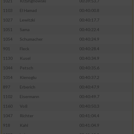
1021
Krzyngnowski
00:39:53.7
1103
El Hamad
00:40:00.8
1027
Lewitzki
00:40:17.7
1051
Sama
00:40:22.4
1054
Schumacher
00:40:24.9
901
Fleck
00:40:28.4
1130
Kusel
00:40:34.9
1044
Petsch
00:40:35.6
1014
Kienoglu
00:40:37.2
897
Erberich
00:40:47.9
1102
Eisermann
00:40:49.7
1160
Voß
00:40:50.3
1047
Richter
00:41:04.4
918
Kahl
00:41:04.9