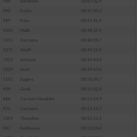
964
Bendixen
00:47:02.4
990
Fuchs
00:47:03.3
Erstellung von Profilen zur Personalisierung
von Inhalten
989
Fries
00:47:41.4
1031
Malik
00:48:35.4
Verwendung von Profilen zur Auswahl
personalisierter Inhalte
1012
Karstens
00:48:38.7
1071
Wulff
00:49:22.4
Messung der Werbeleistung
1052
Schnoor
00:49:43.4
1019
Kroh
00:49:47.4
Messung der Performance von Inhalten
1101
Eggers
00:50:34.7
Analyse von Zielgruppen durch Statistiken
909
Groß
00:51:02.9
oder Kombinationen von Daten aus
verschiedenen Quellen
886
Carsten-Hendriks
00:51:54.9
975
Carstens
00:52:10.7
Entwicklung und Verbesserung der Angebote
1059
Thomßen
00:52:53.1
Verwendung reduzierter Daten zur Auswahl
987
Feldhusen
00:53:20.4
von Inhalten