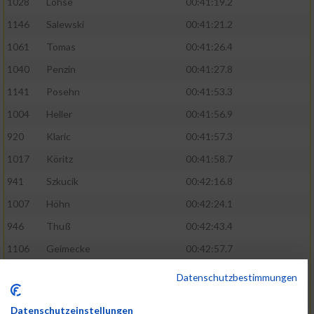
1028
Lohse
00:41:19.2
1146
Salewski
00:41:21.2
1061
Tomas
00:41:26.4
1040
Penzin
00:41:27.8
1141
Posehn
00:41:53.3
1004
Heller
00:41:56.9
920
Klaric
00:41:57.3
1017
Köritz
00:41:58.7
941
Szkucik
00:42:16.8
1007
Höhn
00:42:24.1
946
Thuß
00:42:43.4
1106
Geimecke
00:42:57.7
1100
Düffert
00:42:58.6
Datenschutzbestimmungen
1060
Tietjen
00:43:34.2
Datenschutzeinstellungen