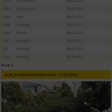
1073
Zur Weihen
00:53:28.9
IAB-Besonderheiten:
1055
Schumacher
00:54:26.9
Verwendung genauer Standortdaten
1010
Jahn
00:54:27.4
1008
Hommel
00:55:55.2
Geräte anhand von aktiv angeforderten
Informationen identifizieren
1033
Menze
00:56:17.4
Nicht-IAB-Verarbeitungszwecke:
1117
Kaletsch
00:57:29.7
955
Ahsbaas
00:59:12.0
Notwendig
1163
Werling
01:01:35.2
Rang:
6.
Performance
ALBUM B2RUN MÜNCHEN / 15.07.2026
Funktional
Werbung