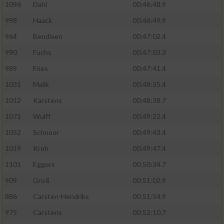
1096
Dahl
00:46:48.9
Verwendung von Profilen zur Auswahl
personalisierter Werbung
998
Haack
00:46:49.9
Erstellung von Profilen zur Personalisierung
964
Bendixen
00:47:02.4
von Inhalten
990
Fuchs
00:47:03.3
Verwendung von Profilen zur Auswahl
989
Fries
00:47:41.4
personalisierter Inhalte
1031
Malik
00:48:35.4
1012
Karstens
00:48:38.7
Messung der Werbeleistung
1071
Wulff
00:49:22.4
1052
Schnoor
00:49:43.4
Messung der Performance von Inhalten
1019
Kroh
00:49:47.4
Analyse von Zielgruppen durch Statistiken
1101
Eggers
00:50:34.7
oder Kombinationen von Daten aus
verschiedenen Quellen
909
Groß
00:51:02.9
Entwicklung und Verbesserung der Angebote
886
Carsten-Hendriks
00:51:54.9
975
Carstens
00:52:10.7
Verwendung reduzierter Daten zur Auswahl