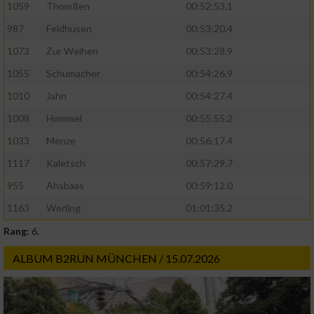
1059
Thomßen
00:52:53.1
von Inhalten
987
Feldhusen
00:53:20.4
IAB-Besonderheiten:
1073
Zur Weihen
00:53:28.9
Verwendung genauer Standortdaten
1055
Schumacher
00:54:26.9
1010
Jahn
00:54:27.4
Geräte anhand von aktiv angeforderten
Informationen identifizieren
1008
Hommel
00:55:55.2
Nicht-IAB-Verarbeitungszwecke:
1033
Menze
00:56:17.4
1117
Kaletsch
00:57:29.7
Notwendig
955
Ahsbaas
00:59:12.0
1163
Werling
01:01:35.2
Performance
Rang:
6.
Funktional
ALBUM B2RUN MÜNCHEN / 15.07.2026
Werbung