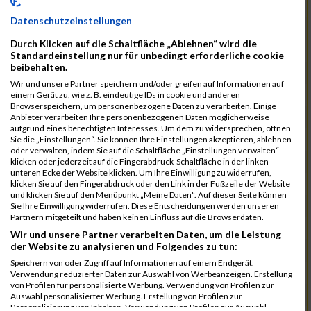
1100
Düffert
00:42:58.6
Datenschutzeinstellungen
1060
Tietjen
00:43:34.2
Durch Klicken auf die Schaltfläche „Ablehnen“ wird die
1122
Klause
00:43:40.2
Standardeinstellung nur für unbedingt erforderliche cookie
beibehalten.
1069
Wilhelmsen
00:43:45.9
Wir und unsere Partner speichern und/oder greifen auf Informationen auf
1020
Krummacker
00:43:53.7
einem Gerät zu, wie z. B. eindeutige IDs in cookie und anderen
Browserspeichern, um personenbezogene Daten zu verarbeiten. Einige
1025
Last
00:43:53.7
Anbieter verarbeiten Ihre personenbezogenen Daten möglicherweise
aufgrund eines berechtigten Interesses. Um dem zu widersprechen, öffnen
953
Wrage
00:43:54.9
Sie die „Einstellungen“. Sie können Ihre Einstellungen akzeptieren, ablehnen
oder verwalten, indem Sie auf die Schaltfläche „Einstellungen verwalten“
924
Lange
00:43:55.4
klicken oder jederzeit auf die Fingerabdruck-Schaltfläche in der linken
unteren Ecke der Website klicken. Um Ihre Einwilligung zu widerrufen,
1070
Witt
00:43:55.7
klicken Sie auf den Fingerabdruck oder den Link in der Fußzeile der Website
und klicken Sie auf den Menüpunkt „Meine Daten“. Auf dieser Seite können
973
Brüsse
00:44:00.7
Sie Ihre Einwilligung widerrufen. Diese Entscheidungen werden unseren
Partnern mitgeteilt und haben keinen Einfluss auf die Browserdaten.
890
Damman
00:44:02.9
Wir und unsere Partner verarbeiten Daten, um die Leistung
der Website zu analysieren und Folgendes zu tun:
903
Fuchs
00:44:03.2
Speichern von oder Zugriff auf Informationen auf einem Endgerät.
1108
Gorniak
00:44:12.9
Verwendung reduzierter Daten zur Auswahl von Werbeanzeigen. Erstellung
von Profilen für personalisierte Werbung. Verwendung von Profilen zur
938
Schönewolf
00:44:46.4
Auswahl personalisierter Werbung. Erstellung von Profilen zur
Personalisierung von Inhalten. Verwendung von Profilen zur Auswahl