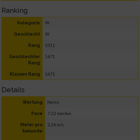
Ranking
W
Kategorie
W
Geschlecht
5311
Rang
1671
Geschlechter
Rang
1671
Klassen Rang
Details
Netto
Wertung
7:22 min/km
Pace
2,26 m/s
Meter pro
Sekunde