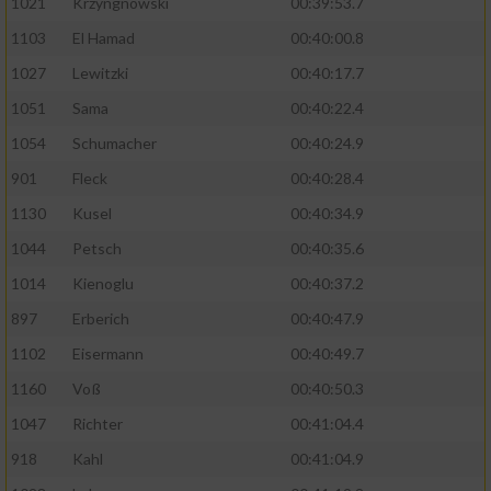
1021
Krzyngnowski
00:39:53.7
1103
El Hamad
00:40:00.8
1027
Lewitzki
00:40:17.7
1051
Sama
00:40:22.4
1054
Schumacher
00:40:24.9
901
Fleck
00:40:28.4
1130
Kusel
00:40:34.9
1044
Petsch
00:40:35.6
1014
Kienoglu
00:40:37.2
897
Erberich
00:40:47.9
1102
Eisermann
00:40:49.7
1160
Voß
00:40:50.3
1047
Richter
00:41:04.4
918
Kahl
00:41:04.9