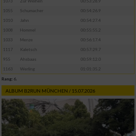
1073
Zur Weihen
00:53:28.9
IAB-Besonderheiten:
1055
Schumacher
00:54:26.9
Verwendung genauer Standortdaten
1010
Jahn
00:54:27.4
1008
Hommel
00:55:55.2
Geräte anhand von aktiv angeforderten
Informationen identifizieren
1033
Menze
00:56:17.4
Nicht-IAB-Verarbeitungszwecke:
1117
Kaletsch
00:57:29.7
955
Ahsbaas
00:59:12.0
Notwendig
1163
Werling
01:01:35.2
Rang:
6.
Performance
ALBUM B2RUN MÜNCHEN / 15.07.2026
Funktional
Werbung