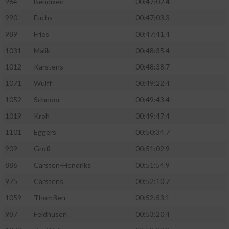
964
Bendixen
00:47:02.4
990
Fuchs
00:47:03.3
Erstellung von Profilen zur Personalisierung
von Inhalten
989
Fries
00:47:41.4
1031
Malik
00:48:35.4
Verwendung von Profilen zur Auswahl
personalisierter Inhalte
1012
Karstens
00:48:38.7
1071
Wulff
00:49:22.4
Messung der Werbeleistung
1052
Schnoor
00:49:43.4
1019
Kroh
00:49:47.4
Messung der Performance von Inhalten
1101
Eggers
00:50:34.7
Analyse von Zielgruppen durch Statistiken
909
Groß
00:51:02.9
oder Kombinationen von Daten aus
verschiedenen Quellen
886
Carsten-Hendriks
00:51:54.9
975
Carstens
00:52:10.7
Entwicklung und Verbesserung der Angebote
1059
Thomßen
00:52:53.1
Verwendung reduzierter Daten zur Auswahl
987
Feldhusen
00:53:20.4
von Inhalten