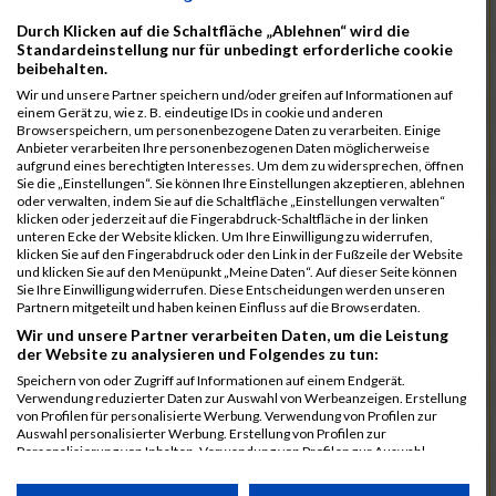
1122
Klause
00:43:40.2
Durch Klicken auf die Schaltfläche „Ablehnen“ wird die
1069
Wilhelmsen
00:43:45.9
Standardeinstellung nur für unbedingt erforderliche cookie
beibehalten.
1020
Krummacker
00:43:53.7
Wir und unsere Partner speichern und/oder greifen auf Informationen auf
1025
Last
00:43:53.7
einem Gerät zu, wie z. B. eindeutige IDs in cookie und anderen
Browserspeichern, um personenbezogene Daten zu verarbeiten. Einige
953
Wrage
00:43:54.9
Anbieter verarbeiten Ihre personenbezogenen Daten möglicherweise
aufgrund eines berechtigten Interesses. Um dem zu widersprechen, öffnen
924
Lange
00:43:55.4
Sie die „Einstellungen“. Sie können Ihre Einstellungen akzeptieren, ablehnen
oder verwalten, indem Sie auf die Schaltfläche „Einstellungen verwalten“
1070
Witt
00:43:55.7
klicken oder jederzeit auf die Fingerabdruck-Schaltfläche in der linken
unteren Ecke der Website klicken. Um Ihre Einwilligung zu widerrufen,
973
Brüsse
00:44:00.7
klicken Sie auf den Fingerabdruck oder den Link in der Fußzeile der Website
und klicken Sie auf den Menüpunkt „Meine Daten“. Auf dieser Seite können
890
Damman
00:44:02.9
Sie Ihre Einwilligung widerrufen. Diese Entscheidungen werden unseren
Partnern mitgeteilt und haben keinen Einfluss auf die Browserdaten.
903
Fuchs
00:44:03.2
Wir und unsere Partner verarbeiten Daten, um die Leistung
der Website zu analysieren und Folgendes zu tun:
1108
Gorniak
00:44:12.9
Speichern von oder Zugriff auf Informationen auf einem Endgerät.
938
Schönewolf
00:44:46.4
Verwendung reduzierter Daten zur Auswahl von Werbeanzeigen. Erstellung
von Profilen für personalisierte Werbung. Verwendung von Profilen zur
1165
Witthöft
00:44:53.2
Auswahl personalisierter Werbung. Erstellung von Profilen zur
Personalisierung von Inhalten. Verwendung von Profilen zur Auswahl
958
Angerstein
00:45:06.7
personalisierter Inhalte. Messung der Werbeleistung. Messung der
Performance von Inhalten. Analyse von Zielgruppen durch Statistiken oder