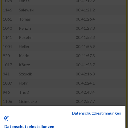
1028
Lohse
00:41:19.2
1146
Salewski
00:41:21.2
1061
Tomas
00:41:26.4
1040
Penzin
00:41:27.8
1141
Posehn
00:41:53.3
1004
Heller
00:41:56.9
920
Klaric
00:41:57.3
1017
Köritz
00:41:58.7
941
Szkucik
00:42:16.8
1007
Höhn
00:42:24.1
946
Thuß
00:42:43.4
1106
Geimecke
00:42:57.7
1100
Düffert
00:42:58.6
Datenschutzbestimmungen
1060
Tietjen
00:43:34.2
Datenschutzeinstellungen