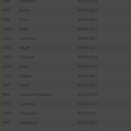
964
Bendixen
00:47:02.4
990
Fuchs
00:47:03.3
Erstellung von Profilen zur Personalisierung
von Inhalten
989
Fries
00:47:41.4
1031
Malik
00:48:35.4
Verwendung von Profilen zur Auswahl
personalisierter Inhalte
1012
Karstens
00:48:38.7
1071
Wulff
00:49:22.4
Messung der Werbeleistung
1052
Schnoor
00:49:43.4
1019
Kroh
00:49:47.4
Messung der Performance von Inhalten
1101
Eggers
00:50:34.7
Analyse von Zielgruppen durch Statistiken
909
Groß
00:51:02.9
oder Kombinationen von Daten aus
verschiedenen Quellen
886
Carsten-Hendriks
00:51:54.9
975
Carstens
00:52:10.7
Entwicklung und Verbesserung der Angebote
1059
Thomßen
00:52:53.1
Verwendung reduzierter Daten zur Auswahl
987
Feldhusen
00:53:20.4
von Inhalten