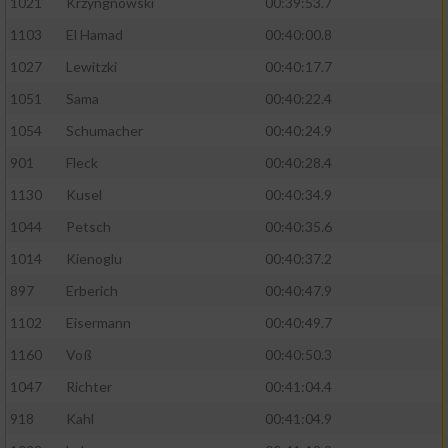
1021
Krzyngnowski
00:39:53.7
1103
El Hamad
00:40:00.8
1027
Lewitzki
00:40:17.7
1051
Sama
00:40:22.4
1054
Schumacher
00:40:24.9
901
Fleck
00:40:28.4
1130
Kusel
00:40:34.9
1044
Petsch
00:40:35.6
1014
Kienoglu
00:40:37.2
897
Erberich
00:40:47.9
1102
Eisermann
00:40:49.7
1160
Voß
00:40:50.3
1047
Richter
00:41:04.4
918
Kahl
00:41:04.9