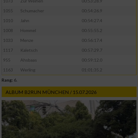
1073
Zur Weihen
00:53:28.9
IAB-Besonderheiten:
1055
Schumacher
00:54:26.9
Verwendung genauer Standortdaten
1010
Jahn
00:54:27.4
1008
Hommel
00:55:55.2
Geräte anhand von aktiv angeforderten
Informationen identifizieren
1033
Menze
00:56:17.4
Nicht-IAB-Verarbeitungszwecke:
1117
Kaletsch
00:57:29.7
955
Ahsbaas
00:59:12.0
Notwendig
1163
Werling
01:01:35.2
Rang:
6.
Performance
ALBUM B2RUN MÜNCHEN / 15.07.2026
Funktional
Werbung