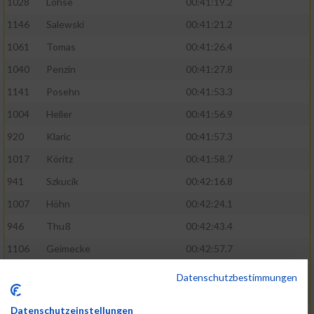
1028
Lohse
00:41:19.2
1146
Salewski
00:41:21.2
1061
Tomas
00:41:26.4
1040
Penzin
00:41:27.8
1141
Posehn
00:41:53.3
1004
Heller
00:41:56.9
920
Klaric
00:41:57.3
1017
Köritz
00:41:58.7
941
Szkucik
00:42:16.8
1007
Höhn
00:42:24.1
946
Thuß
00:42:43.4
1106
Geimecke
00:42:57.7
1100
Düffert
00:42:58.6
Datenschutzbestimmungen
1060
Tietjen
00:43:34.2
Datenschutzeinstellungen