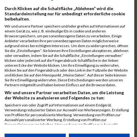
1122
Klause
00:43:40.2
Durch Klicken auf die Schaltfläche „Ablehnen“ wird die
1069
Wilhelmsen
00:43:45.9
Standardeinstellung nur für unbedingt erforderliche cookie
beibehalten.
1020
Krummacker
00:43:53.7
Wir und unsere Partner speichern und/oder greifen auf Informationen auf
1025
Last
00:43:53.7
einem Gerät zu, wie z. B. eindeutige IDs in cookie und anderen
Browserspeichern, um personenbezogene Daten zu verarbeiten. Einige
953
Wrage
00:43:54.9
Anbieter verarbeiten Ihre personenbezogenen Daten möglicherweise
aufgrund eines berechtigten Interesses. Um dem zu widersprechen, öffnen
924
Lange
00:43:55.4
Sie die „Einstellungen“. Sie können Ihre Einstellungen akzeptieren, ablehnen
oder verwalten, indem Sie auf die Schaltfläche „Einstellungen verwalten“
1070
Witt
00:43:55.7
klicken oder jederzeit auf die Fingerabdruck-Schaltfläche in der linken
unteren Ecke der Website klicken. Um Ihre Einwilligung zu widerrufen,
973
Brüsse
00:44:00.7
klicken Sie auf den Fingerabdruck oder den Link in der Fußzeile der Website
und klicken Sie auf den Menüpunkt „Meine Daten“. Auf dieser Seite können
890
Damman
00:44:02.9
Sie Ihre Einwilligung widerrufen. Diese Entscheidungen werden unseren
Partnern mitgeteilt und haben keinen Einfluss auf die Browserdaten.
903
Fuchs
00:44:03.2
Wir und unsere Partner verarbeiten Daten, um die Leistung
der Website zu analysieren und Folgendes zu tun:
1108
Gorniak
00:44:12.9
Speichern von oder Zugriff auf Informationen auf einem Endgerät.
938
Schönewolf
00:44:46.4
Verwendung reduzierter Daten zur Auswahl von Werbeanzeigen. Erstellung
von Profilen für personalisierte Werbung. Verwendung von Profilen zur
1165
Witthöft
00:44:53.2
Auswahl personalisierter Werbung. Erstellung von Profilen zur
Personalisierung von Inhalten. Verwendung von Profilen zur Auswahl
958
Angerstein
00:45:06.7
personalisierter Inhalte. Messung der Werbeleistung. Messung der
Performance von Inhalten. Analyse von Zielgruppen durch Statistiken oder