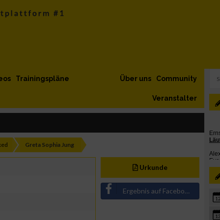
eos
Trainingspläne
Über uns
Community
Veranstalter
xed
Greta Sophia Jung
Urkunde
Ergebnis auf Facebook teilen
1
1