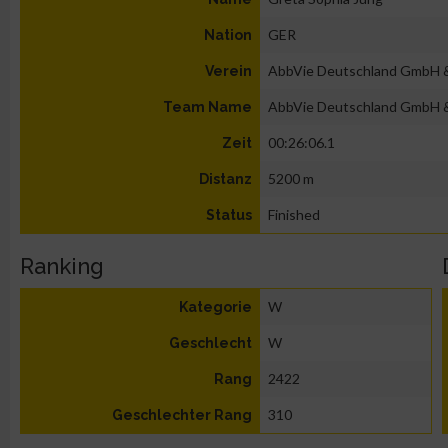
GER
Nation
AbbVie Deutschland GmbH 
Verein
AbbVie Deutschland GmbH 
Team Name
00:26:06.1
Zeit
5200 m
Distanz
Finished
Status
Ranking
W
Kategorie
W
Geschlecht
2422
Rang
310
Geschlechter Rang