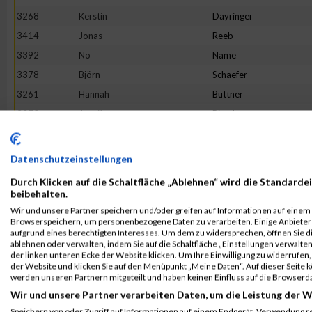
3268
Kerstin
Dayringer
3414
Jonas
Reeb
3392
No
Name
3378
Björn
Schaefer
3261
Hannah
Büttner
3370
Jennifer
Riordan
3318
David
Just
3300
Tumbrink
Hannah Lea
Datenschutzeinstellungen
3356
Manuel
Nelke
Durch Klicken auf die Schaltfläche „Ablehnen“ wird die Standardei
3348
Thomas
Merdan
beibehalten.
Wir und unsere Partner speichern und/oder greifen auf Informationen auf einem G
3279
Astrid
Eisenbarth
Browserspeichern, um personenbezogene Daten zu verarbeiten. Einige Anbiete
3367
Christopher
Prass
aufgrund eines berechtigten Interesses. Um dem zu widersprechen, öffnen Sie die
ablehnen oder verwalten, indem Sie auf die Schaltfläche „Einstellungen verwalten“
3406
Lisa
Steppan
der linken unteren Ecke der Website klicken. Um Ihre Einwilligung zu widerrufen, 
der Website und klicken Sie auf den Menüpunkt „Meine Daten“. Auf dieser Seite 
3290
Michael
Gattner
werden unseren Partnern mitgeteilt und haben keinen Einfluss auf die Browserd
3353
Manolo
Mugnaini
Wir und unsere Partner verarbeiten Daten, um die Leistung der W
3444
Greta Sophia
Jung
Speichern von oder Zugriff auf Informationen auf einem Endgerät. Verwendung r