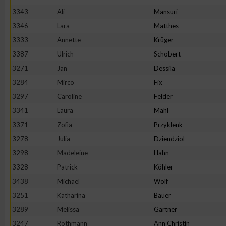
IAB-Besonderheiten:
3343
Ali
Mansuri
Verwendung genauer Standortdaten
3346
Lara
Matthes
3333
Annette
Krüger
3387
Ulrich
Schobert
Geräte anhand von aktiv angeforderten Informationen identifi
3271
Jan
Dessila
Nicht-IAB-Verarbeitungszwecke:
3284
Mirco
Fix
3297
Caroline
Felder
Notwendig
3341
Laura
Mahl
3371
Zofia
Przyklenk
Performance
3278
Julia
Dziendziol
3298
Madeleine
Hahn
Funktional
3328
Patrick
Köhler
3438
Michael
Wolf
Werbung
3251
Katharina
Bauer
3289
Melissa
Gartner
3247
Rothmann
Ann Christin