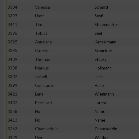
3384
Vanessa
Schmitt
Erstellung von Profilen zur Personalisierung von Inhalten
3397
Ümit
Seyfi
3411
Tim
Stürzenacker
Verwendung von Profilen zur Auswahl personalisierter Inhalte
3396
Tobias
Seel
3325
Annalena
Kenzelmann
Messung der Werbeleistung
3385
Caterina
Schneider
3409
Thomas
Stucky
3308
Markus
Hollmann
Messung der Performance von Inhalten
3302
Isabell
Hein
3299
Constanze
Haller
Analyse von Zielgruppen durch Statistiken oder Kombinatione
verschiedenen Quellen
3421
Lena
Wiegmann
3432
Bernhard
Lorenz
Entwicklung und Verbesserung der Angebote
3358
No
Name
3413
No
Name
Verwendung reduzierter Daten zur Auswahl von Inhalten
3263
Chamseddin
Chamseddin
3429
Uwe
Walther