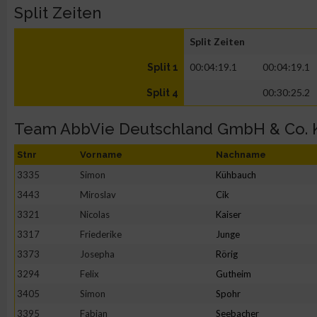
Split Zeiten
Split Zeiten
00:04:19.1
00:04:19.1
Split 1
00:30:25.2
Split 4
Team AbbVie Deutschland GmbH & Co. 
Stnr
Vorname
Nachname
3335
Simon
Kühbauch
3443
Miroslav
Cik
3321
Nicolas
Kaiser
3317
Friederike
Junge
3373
Josepha
Rörig
3294
Felix
Gutheim
3405
Simon
Spohr
3395
Fabian
Seebacher