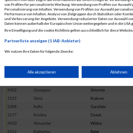
von Profilen für personalisierte Werbung. Verwendung von Profilen zur Auswahl p
3354
Lennart
Müller
Personalisierung von Inhalten. Verwendung von Profilen zur Auswahl personalis
Performance von Inhalten. Analyse von Zielgruppen durch Statistiken oder Komb
3351
Milena
Milleck
und Verbesserung der Angebote. Verwendung reduzierter Daten zur Auswahl von
3270
Isabelle
Deimel
Daten können außerhalb der Europäischen Union weitergegeben und in die USA 
Ihre Einwilligung und die cookie Richtlinie gelten ausschließlich für diese Website
3350
Benjamin
Mielich-Süß
3410
Alexander
Stumpf
Partnerliste anzeigen (1 IAB-Anbieter)
3393
Hassinger
Sebastian
Wir nutzen Ihre Daten für folgende Zwecke:
3291
Valentin
Glöckler
IAB-Verarbeitungszwecke:
3342
Florian
Mahler
Speichern von oder Zugriff auf Informationen auf einem Endge
Alle akzeptieren
Ablehnen
3437
Annabelle
Woesler
3345
Judith
Martin
Verwendung reduzierter Daten zur Auswahl von Werbeanzeige
3402
Giuseppe
Simonte
3332
Silvia
Krakow
3288
Raffa
Garofalo
Erstellung von Profilen für personalisierte Werbung
3277
Kristina
Dzeyk
3430
Alexander
Wiebe
Verwendung von Profilen zur Auswahl personalisierter Werbun
3252
Katharina
Beier