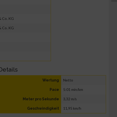
& Co. KG
& Co. KG
Details
Netto
Wertung
5:01 min/km
Pace
3,32 m/s
Meter pro Sekunde
11,95 km/h
Geschwindigkeit