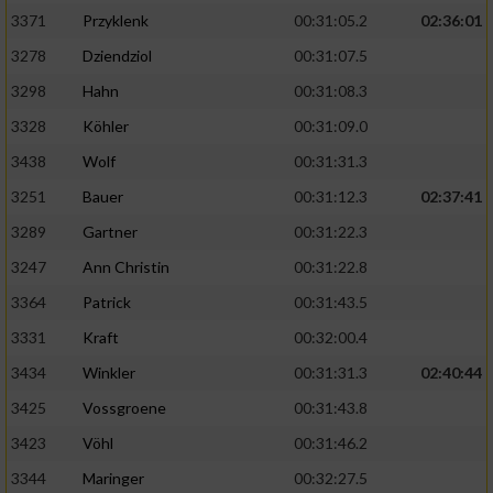
3371
Przyklenk
00:31:05.2
02:36:01
3278
Dziendziol
00:31:07.5
3298
Hahn
00:31:08.3
3328
Köhler
00:31:09.0
3438
Wolf
00:31:31.3
3251
Bauer
00:31:12.3
02:37:41
3289
Gartner
00:31:22.3
3247
Ann Christin
00:31:22.8
3364
Patrick
00:31:43.5
3331
Kraft
00:32:00.4
3434
Winkler
00:31:31.3
02:40:44
3425
Vossgroene
00:31:43.8
3423
Vöhl
00:31:46.2
3344
Maringer
00:32:27.5