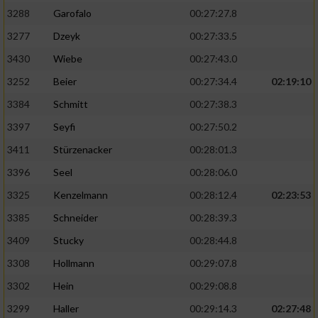
3288
Garofalo
00:27:27.8
3277
Dzeyk
00:27:33.5
3430
Wiebe
00:27:43.0
3252
Beier
00:27:34.4
02:19:10
3384
Schmitt
00:27:38.3
3397
Seyfi
00:27:50.2
3411
Stürzenacker
00:28:01.3
3396
Seel
00:28:06.0
3325
Kenzelmann
00:28:12.4
02:23:53
3385
Schneider
00:28:39.3
3409
Stucky
00:28:44.8
3308
Hollmann
00:29:07.8
3302
Hein
00:29:08.8
3299
Haller
00:29:14.3
02:27:48