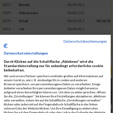
3257
Bienek
00:39:43.2
3399
Sidiropoulos
00:42:27.2
3379
Schall
00:33:59.7
03:16:31
3313
Icik
00:34:45.2
3316
Jovana
00:34:54.5
Datenschutzbestimmungen
3248
Antretter
00:46:26.1
Datenschutzeinstellungen
3327
Kobal
00:46:26.3
Durch Klicken auf die Schaltfläche „Ablehnen“ wird die
Rang:
664.
Standardeinstellung nur für unbedingt erforderliche cookie
beibehalten.
ALBUM B2RUN MÜNCHEN / 15.07.2026
Wir und unsere Partner speichern und/oder greifen auf Informationen auf
einem Gerät zu, wie z. B. eindeutige IDs in cookie und anderen
Browserspeichern, um personenbezogene Daten zu verarbeiten. Einige
Anbieter verarbeiten Ihre personenbezogenen Daten möglicherweise
aufgrund eines berechtigten Interesses. Um dem zu widersprechen, öffnen
Sie die „Einstellungen“. Sie können Ihre Einstellungen akzeptieren, ablehnen
oder verwalten, indem Sie auf die Schaltfläche „Einstellungen verwalten“
klicken oder jederzeit auf die Fingerabdruck-Schaltfläche in der linken
unteren Ecke der Website klicken. Um Ihre Einwilligung zu widerrufen,
klicken Sie auf den Fingerabdruck oder den Link in der Fußzeile der Website