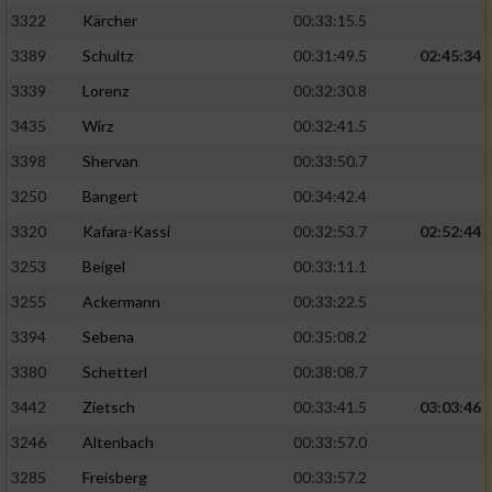
3322
Kärcher
00:33:15.5
3389
Schultz
00:31:49.5
02:45:34
3339
Lorenz
00:32:30.8
3435
Wirz
00:32:41.5
3398
Shervan
00:33:50.7
3250
Bangert
00:34:42.4
3320
Kafara-Kassi
00:32:53.7
02:52:44
3253
Beigel
00:33:11.1
3255
Ackermann
00:33:22.5
3394
Sebena
00:35:08.2
3380
Schetterl
00:38:08.7
3442
Zietsch
00:33:41.5
03:03:46
3246
Altenbach
00:33:57.0
3285
Freisberg
00:33:57.2