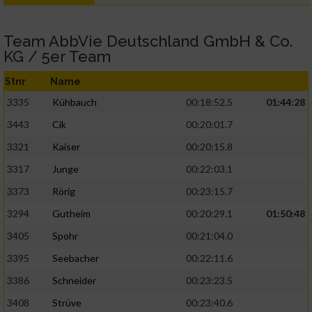
Team AbbVie Deutschland GmbH & Co.
KG / 5er Team
Stnr
Name
3335
Kühbauch
00:18:52.5
01:44:28
3443
Cik
00:20:01.7
3321
Kaiser
00:20:15.8
3317
Junge
00:22:03.1
3373
Rörig
00:23:15.7
3294
Gutheim
00:20:29.1
01:50:48
3405
Spohr
00:21:04.0
3395
Seebacher
00:22:11.6
3386
Schneider
00:23:23.5
3408
Strüve
00:23:40.6