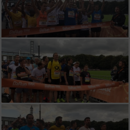
Messung der Performance von Inhalten
Analyse von Zielgruppen durch Statistiken
oder Kombinationen von Daten aus
verschiedenen Quellen
Entwicklung und Verbesserung der Angebote
Verwendung reduzierter Daten zur Auswahl
von Inhalten
IAB-Besonderheiten:
Verwendung genauer Standortdaten
Geräte anhand von aktiv angeforderten
Informationen identifizieren
Nicht-IAB-Verarbeitungszwecke:
Notwendig