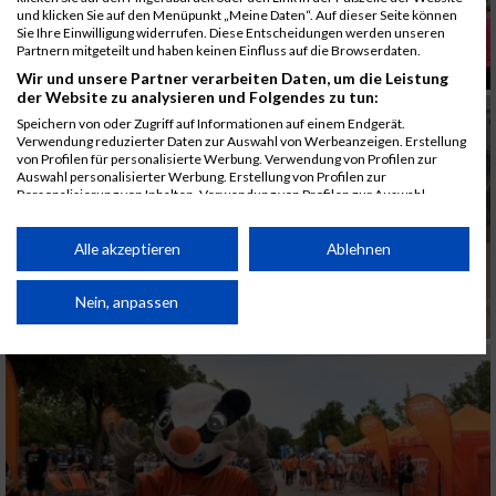
und klicken Sie auf den Menüpunkt „Meine Daten“. Auf dieser Seite können
Sie Ihre Einwilligung widerrufen. Diese Entscheidungen werden unseren
Partnern mitgeteilt und haben keinen Einfluss auf die Browserdaten.
Wir und unsere Partner verarbeiten Daten, um die Leistung
der Website zu analysieren und Folgendes zu tun:
Speichern von oder Zugriff auf Informationen auf einem Endgerät.
Verwendung reduzierter Daten zur Auswahl von Werbeanzeigen. Erstellung
von Profilen für personalisierte Werbung. Verwendung von Profilen zur
Auswahl personalisierter Werbung. Erstellung von Profilen zur
Personalisierung von Inhalten. Verwendung von Profilen zur Auswahl
personalisierter Inhalte. Messung der Werbeleistung. Messung der
Performance von Inhalten. Analyse von Zielgruppen durch Statistiken oder
Kombinationen von Daten aus verschiedenen Quellen. Entwicklung und
Alle akzeptieren
Ablehnen
Verbesserung der Angebote. Verwendung reduzierter Daten zur Auswahl
von Inhalten.
Daten können außerhalb der Europäischen Union weitergegeben und in die
Nein, anpassen
USA gesendet werden.
Ihre Einwilligung und die cookie Richtlinie gelten ausschließlich für diese
Website/App.
Partnerliste anzeigen (1 IAB-Anbieter)
Wir nutzen Ihre Daten für folgende Zwecke:
IAB-Verarbeitungszwecke: