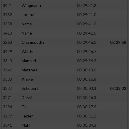
3421
Wiegmann
00:29:31.2
3432
Lorenz
00:29:41.0
3358
Name
00:29:41.0
3413
Name
00:29:41.0
3263
Chamseddin
00:29:46.0
02:29:58
3429
Walther
00:29:46.7
3343
Mansuri
00:29:56.2
3346
Matthes
00:30:13.0
3333
Krüger
00:30:16.8
3387
Schobert
00:30:03.3
02:32:32
3271
Dessila
00:30:26.3
3284
Fix
00:30:27.6
3297
Felder
00:30:31.2
3341
Mahl
00:31:04.3