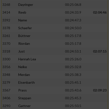
3268
Dayringer
00:25:06.8
3414
Reeb
00:24:33.9
02:04:46
3392
Name
00:24:47.3
3378
Schaefer
00:24:50.0
3261
Büttner
00:25:17.8
3370
Riordan
00:25:17.8
3318
Just
00:24:53.1
02:07:15
3300
Hannah Lea
00:25:26.0
3356
Nelke
00:25:32.8
3348
Merdan
00:25:38.3
3279
Eisenbarth
00:25:45.1
3367
Prass
00:25:43.6
02:09:23
3406
Steppan
00:25:45.3
3290
Gattner
00:25:50.5