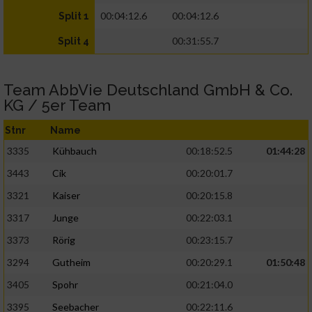
00:04:12.6
00:04:12.6
Split 1
00:31:55.7
Split 4
Team AbbVie Deutschland GmbH & Co.
KG / 5er Team
Stnr
Name
3335
Kühbauch
00:18:52.5
01:44:28
3443
Cik
00:20:01.7
3321
Kaiser
00:20:15.8
3317
Junge
00:22:03.1
3373
Rörig
00:23:15.7
3294
Gutheim
00:20:29.1
01:50:48
3405
Spohr
00:21:04.0
3395
Seebacher
00:22:11.6