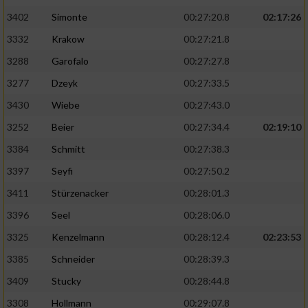
3402
Simonte
00:27:20.8
02:17:26
3332
Krakow
00:27:21.8
3288
Garofalo
00:27:27.8
3277
Dzeyk
00:27:33.5
3430
Wiebe
00:27:43.0
3252
Beier
00:27:34.4
02:19:10
3384
Schmitt
00:27:38.3
3397
Seyfi
00:27:50.2
3411
Stürzenacker
00:28:01.3
3396
Seel
00:28:06.0
3325
Kenzelmann
00:28:12.4
02:23:53
3385
Schneider
00:28:39.3
3409
Stucky
00:28:44.8
3308
Hollmann
00:29:07.8