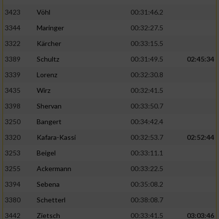
3423
Vöhl
00:31:46.2
3344
Maringer
00:32:27.5
3322
Kärcher
00:33:15.5
3389
Schultz
00:31:49.5
02:45:34
3339
Lorenz
00:32:30.8
3435
Wirz
00:32:41.5
3398
Shervan
00:33:50.7
3250
Bangert
00:34:42.4
3320
Kafara-Kassi
00:32:53.7
02:52:44
3253
Beigel
00:33:11.1
3255
Ackermann
00:33:22.5
3394
Sebena
00:35:08.2
3380
Schetterl
00:38:08.7
3442
Zietsch
00:33:41.5
03:03:46