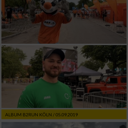
IAB-Verarbeitungszwecke:
Speichern von oder Zugriff auf Informationen
auf einem Endgerät
Verwendung reduzierter Daten zur Auswahl
von Werbeanzeigen
Erstellung von Profilen für personalisierte
Werbung
Verwendung von Profilen zur Auswahl
personalisierter Werbung
Erstellung von Profilen zur Personalisierung
von Inhalten
Verwendung von Profilen zur Auswahl
personalisierter Inhalte
ALBUM B2RUN KÖLN / 05.09.2019
Messung der Werbeleistung