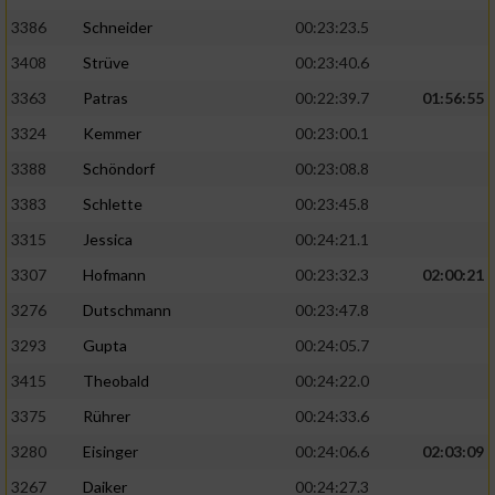
3386
Schneider
00:23:23.5
3408
Strüve
00:23:40.6
3363
Patras
00:22:39.7
01:56:55
3324
Kemmer
00:23:00.1
3388
Schöndorf
00:23:08.8
3383
Schlette
00:23:45.8
3315
Jessica
00:24:21.1
3307
Hofmann
00:23:32.3
02:00:21
3276
Dutschmann
00:23:47.8
3293
Gupta
00:24:05.7
3415
Theobald
00:24:22.0
3375
Rührer
00:24:33.6
3280
Eisinger
00:24:06.6
02:03:09
3267
Daiker
00:24:27.3