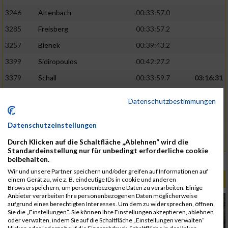
3246
Altenbach
00:33:57.0
3285
Freisberg
00:33:57.2
3257
Bienek
00:39:43.2
3399
Sidiropoulos
00:42:27.2
3379
Schall
00:33:59.7
03:16:31
3313
Icik
00:34:45.2
Datenschutzbestimmungen
3316
Jovana
00:34:54.5
Datenschutzeinstellungen
3248
Antretter
00:46:26.1
Durch Klicken auf die Schaltfläche „Ablehnen“ wird die
3327
Kobal
00:46:26.3
Standardeinstellung nur für unbedingt erforderliche cookie
beibehalten.
Rang:
453.
Wir und unsere Partner speichern und/oder greifen auf Informationen auf
ALBUM B2RUN MÜNCHEN / 15.07.2026
einem Gerät zu, wie z. B. eindeutige IDs in cookie und anderen
Browserspeichern, um personenbezogene Daten zu verarbeiten. Einige
Anbieter verarbeiten Ihre personenbezogenen Daten möglicherweise
aufgrund eines berechtigten Interesses. Um dem zu widersprechen, öffnen
Sie die „Einstellungen“. Sie können Ihre Einstellungen akzeptieren, ablehnen
oder verwalten, indem Sie auf die Schaltfläche „Einstellungen verwalten“