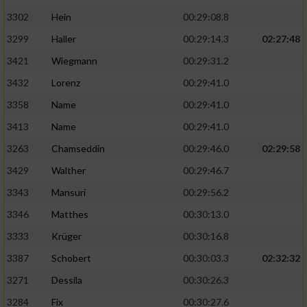
3302
Hein
00:29:08.8
3299
Haller
00:29:14.3
02:27:48
3421
Wiegmann
00:29:31.2
3432
Lorenz
00:29:41.0
3358
Name
00:29:41.0
3413
Name
00:29:41.0
3263
Chamseddin
00:29:46.0
02:29:58
3429
Walther
00:29:46.7
3343
Mansuri
00:29:56.2
3346
Matthes
00:30:13.0
3333
Krüger
00:30:16.8
3387
Schobert
00:30:03.3
02:32:32
3271
Dessila
00:30:26.3
3284
Fix
00:30:27.6