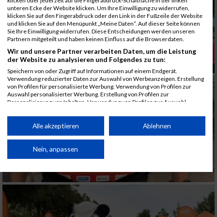
klicken oder jederzeit auf die Fingerabdruck-Schaltfläche in der linken
unteren Ecke der Website klicken. Um Ihre Einwilligung zu widerrufen,
klicken Sie auf den Fingerabdruck oder den Link in der Fußzeile der Website
und klicken Sie auf den Menüpunkt „Meine Daten“. Auf dieser Seite können
Sie Ihre Einwilligung widerrufen. Diese Entscheidungen werden unseren
Partnern mitgeteilt und haben keinen Einfluss auf die Browserdaten.
Wir und unsere Partner verarbeiten Daten, um die Leistung
der Website zu analysieren und Folgendes zu tun:
Speichern von oder Zugriff auf Informationen auf einem Endgerät.
Verwendung reduzierter Daten zur Auswahl von Werbeanzeigen. Erstellung
von Profilen für personalisierte Werbung. Verwendung von Profilen zur
Auswahl personalisierter Werbung. Erstellung von Profilen zur
Personalisierung von Inhalten. Verwendung von Profilen zur Auswahl
personalisierter Inhalte. Messung der Werbeleistung. Messung der
Performance von Inhalten. Analyse von Zielgruppen durch Statistiken oder
Kombinationen von Daten aus verschiedenen Quellen. Entwicklung und
Alle akzeptieren
Ablehnen
Verbesserung der Angebote. Verwendung reduzierter Daten zur Auswahl
von Inhalten.
Daten können außerhalb der Europäischen Union weitergegeben und in die
Nein, anpassen
USA gesendet werden.
Ihre Einwilligung und die cookie Richtlinie gelten ausschließlich für diese
Website/App.
Partnerliste anzeigen (1 IAB-Anbieter)
Wir nutzen Ihre Daten für folgende Zwecke: