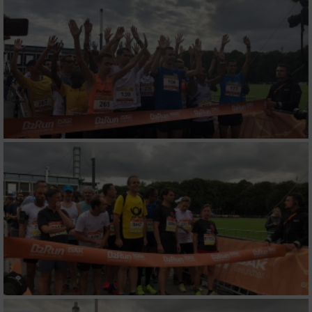
Messung der Performance von Inhalten
Analyse von Zielgruppen durch Statistiken
oder Kombinationen von Daten aus
verschiedenen Quellen
Entwicklung und Verbesserung der Angebote
Verwendung reduzierter Daten zur Auswahl
von Inhalten
IAB-Besonderheiten:
Verwendung genauer Standortdaten
Geräte anhand von aktiv angeforderten
Informationen identifizieren
Nicht-IAB-Verarbeitungszwecke: