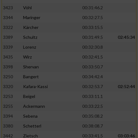
3423
Vöhl
00:31:46.2
3344
Maringer
00:32:27.5
3322
Kärcher
00:33:15.5
3389
Schultz
00:31:49.5
02:45:34
3339
Lorenz
00:32:30.8
3435
Wirz
00:32:41.5
3398
Shervan
00:33:50.7
3250
Bangert
00:34:42.4
3320
Kafara-Kassi
00:32:53.7
02:52:44
3253
Beigel
00:33:11.1
3255
Ackermann
00:33:22.5
3394
Sebena
00:35:08.2
3380
Schetterl
00:38:08.7
3442
Zietsch
00:33:41.5
03:03:46