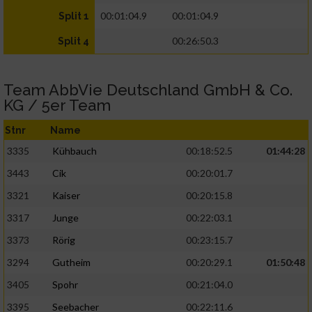
00:01:04.9
00:01:04.9
Split 1
00:26:50.3
Split 4
Team AbbVie Deutschland GmbH & Co.
KG / 5er Team
Stnr
Name
3335
Kühbauch
00:18:52.5
01:44:28
3443
Cik
00:20:01.7
3321
Kaiser
00:20:15.8
3317
Junge
00:22:03.1
3373
Rörig
00:23:15.7
3294
Gutheim
00:20:29.1
01:50:48
3405
Spohr
00:21:04.0
3395
Seebacher
00:22:11.6