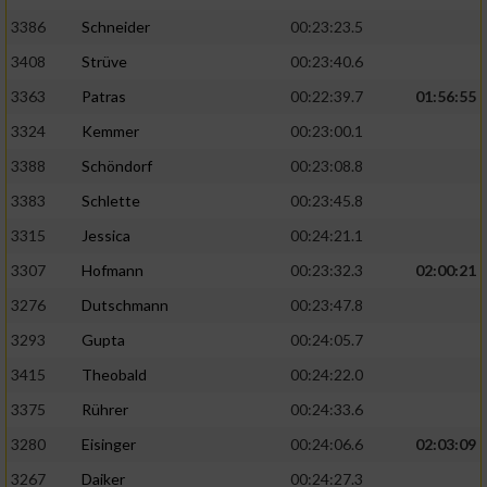
3386
Schneider
00:23:23.5
3408
Strüve
00:23:40.6
3363
Patras
00:22:39.7
01:56:55
3324
Kemmer
00:23:00.1
3388
Schöndorf
00:23:08.8
3383
Schlette
00:23:45.8
3315
Jessica
00:24:21.1
3307
Hofmann
00:23:32.3
02:00:21
3276
Dutschmann
00:23:47.8
3293
Gupta
00:24:05.7
3415
Theobald
00:24:22.0
3375
Rührer
00:24:33.6
3280
Eisinger
00:24:06.6
02:03:09
3267
Daiker
00:24:27.3