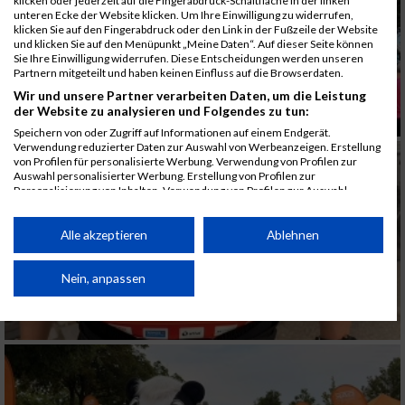
klicken oder jederzeit auf die Fingerabdruck-Schaltfläche in der linken
unteren Ecke der Website klicken. Um Ihre Einwilligung zu widerrufen,
klicken Sie auf den Fingerabdruck oder den Link in der Fußzeile der Website
und klicken Sie auf den Menüpunkt „Meine Daten“. Auf dieser Seite können
Sie Ihre Einwilligung widerrufen. Diese Entscheidungen werden unseren
Partnern mitgeteilt und haben keinen Einfluss auf die Browserdaten.
Wir und unsere Partner verarbeiten Daten, um die Leistung
der Website zu analysieren und Folgendes zu tun:
Speichern von oder Zugriff auf Informationen auf einem Endgerät.
Verwendung reduzierter Daten zur Auswahl von Werbeanzeigen. Erstellung
von Profilen für personalisierte Werbung. Verwendung von Profilen zur
Auswahl personalisierter Werbung. Erstellung von Profilen zur
Personalisierung von Inhalten. Verwendung von Profilen zur Auswahl
personalisierter Inhalte. Messung der Werbeleistung. Messung der
Performance von Inhalten. Analyse von Zielgruppen durch Statistiken oder
Kombinationen von Daten aus verschiedenen Quellen. Entwicklung und
Alle akzeptieren
Ablehnen
Verbesserung der Angebote. Verwendung reduzierter Daten zur Auswahl
von Inhalten.
Daten können außerhalb der Europäischen Union weitergegeben und in die
Nein, anpassen
USA gesendet werden.
Ihre Einwilligung und die cookie Richtlinie gelten ausschließlich für diese
Website/App.
Partnerliste anzeigen (1 IAB-Anbieter)
Wir nutzen Ihre Daten für folgende Zwecke: