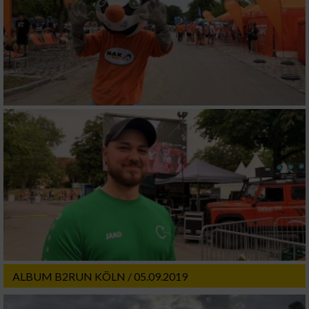
IAB-Verarbeitungszwecke:
Speichern von oder Zugriff auf Informationen
auf einem Endgerät
Verwendung reduzierter Daten zur Auswahl
von Werbeanzeigen
Erstellung von Profilen für personalisierte
Werbung
Verwendung von Profilen zur Auswahl
personalisierter Werbung
Erstellung von Profilen zur Personalisierung
von Inhalten
Verwendung von Profilen zur Auswahl
personalisierter Inhalte
ALBUM B2RUN KÖLN / 05.09.2019
Messung der Werbeleistung