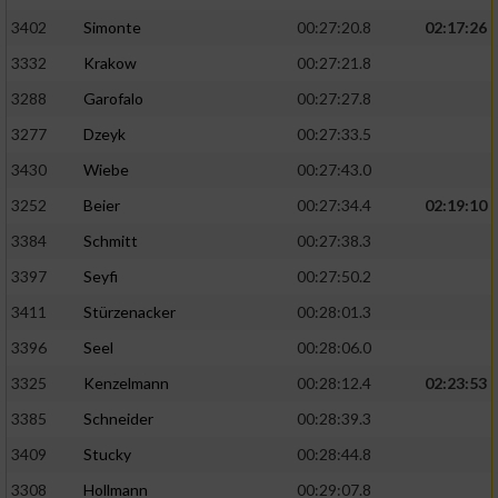
3402
Simonte
00:27:20.8
02:17:26
3332
Krakow
00:27:21.8
3288
Garofalo
00:27:27.8
3277
Dzeyk
00:27:33.5
3430
Wiebe
00:27:43.0
3252
Beier
00:27:34.4
02:19:10
3384
Schmitt
00:27:38.3
3397
Seyfi
00:27:50.2
3411
Stürzenacker
00:28:01.3
3396
Seel
00:28:06.0
3325
Kenzelmann
00:28:12.4
02:23:53
3385
Schneider
00:28:39.3
3409
Stucky
00:28:44.8
3308
Hollmann
00:29:07.8