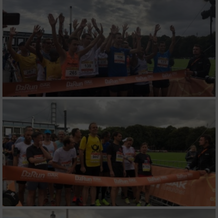
Messung der Performance von Inhalten
Analyse von Zielgruppen durch Statistiken
oder Kombinationen von Daten aus
verschiedenen Quellen
Entwicklung und Verbesserung der Angebote
Verwendung reduzierter Daten zur Auswahl
von Inhalten
IAB-Besonderheiten:
Verwendung genauer Standortdaten
Geräte anhand von aktiv angeforderten
Informationen identifizieren
Nicht-IAB-Verarbeitungszwecke: