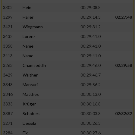
3302
Hein
00:29:08.8
3299
Haller
00:29:14.3
02:27:48
3421
Wiegmann
00:29:31.2
3432
Lorenz
00:29:41.0
3358
Name
00:29:41.0
3413
Name
00:29:41.0
3263
Chamseddin
00:29:46.0
02:29:58
3429
Walther
00:29:46.7
3343
Mansuri
00:29:56.2
3346
Matthes
00:30:13.0
3333
Krüger
00:30:16.8
3387
Schobert
00:30:03.3
02:32:32
3271
Dessila
00:30:26.3
3284
Fix
00:30:27.6