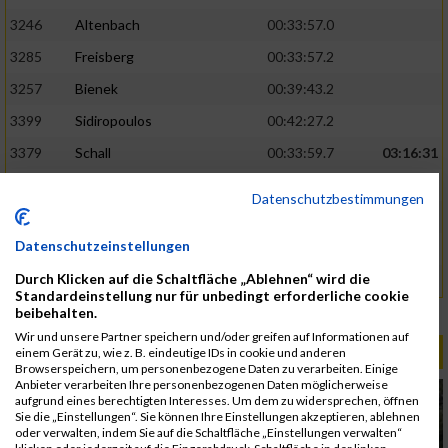
3246
Altenbach
00:33:57.0
3285
Freisberg
00:33:57.2
3257
Bienek
00:39:43.2
3399
Sidiropoulos
00:42:27.2
3379
Schall
00:33:59.7
03:16:31
3313
Icik
00:34:45.2
Datenschutzbestimmungen
3316
Jovana
00:34:54.5
Datenschutzeinstellungen
3248
Antretter
00:46:26.1
Durch Klicken auf die Schaltfläche „Ablehnen“ wird die
3327
Kobal
00:46:26.3
Standardeinstellung nur für unbedingt erforderliche cookie
beibehalten.
Rang:
304.
Wir und unsere Partner speichern und/oder greifen auf Informationen auf
ALBUM B2RUN MÜNCHEN / 15.07.2026
einem Gerät zu, wie z. B. eindeutige IDs in cookie und anderen
Browserspeichern, um personenbezogene Daten zu verarbeiten. Einige
Anbieter verarbeiten Ihre personenbezogenen Daten möglicherweise
aufgrund eines berechtigten Interesses. Um dem zu widersprechen, öffnen
Sie die „Einstellungen“. Sie können Ihre Einstellungen akzeptieren, ablehnen
oder verwalten, indem Sie auf die Schaltfläche „Einstellungen verwalten“