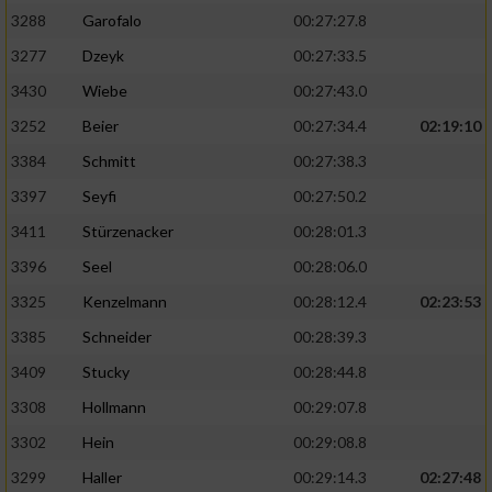
3288
Garofalo
00:27:27.8
3277
Dzeyk
00:27:33.5
3430
Wiebe
00:27:43.0
3252
Beier
00:27:34.4
02:19:10
3384
Schmitt
00:27:38.3
3397
Seyfi
00:27:50.2
3411
Stürzenacker
00:28:01.3
3396
Seel
00:28:06.0
3325
Kenzelmann
00:28:12.4
02:23:53
3385
Schneider
00:28:39.3
3409
Stucky
00:28:44.8
3308
Hollmann
00:29:07.8
3302
Hein
00:29:08.8
3299
Haller
00:29:14.3
02:27:48