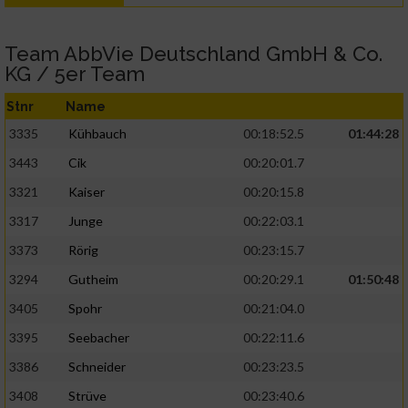
Team AbbVie Deutschland GmbH & Co.
KG / 5er Team
Stnr
Name
3335
Kühbauch
00:18:52.5
01:44:28
3443
Cik
00:20:01.7
3321
Kaiser
00:20:15.8
3317
Junge
00:22:03.1
3373
Rörig
00:23:15.7
3294
Gutheim
00:20:29.1
01:50:48
3405
Spohr
00:21:04.0
3395
Seebacher
00:22:11.6
3386
Schneider
00:23:23.5
3408
Strüve
00:23:40.6