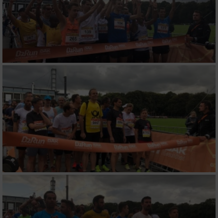
Messung der Performance von Inhalten
Analyse von Zielgruppen durch Statistiken
oder Kombinationen von Daten aus
verschiedenen Quellen
Entwicklung und Verbesserung der Angebote
Verwendung reduzierter Daten zur Auswahl
von Inhalten
IAB-Besonderheiten:
Verwendung genauer Standortdaten
Geräte anhand von aktiv angeforderten
Informationen identifizieren
Nicht-IAB-Verarbeitungszwecke:
Notwendig