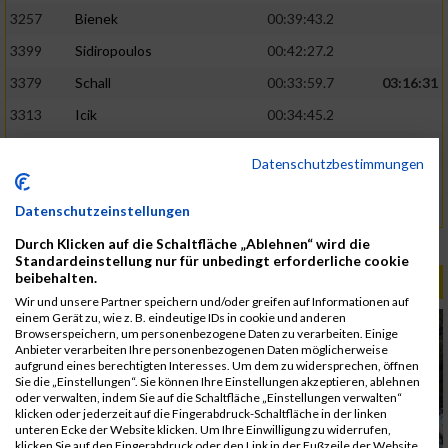
3257
Bienek
00:39:43.2
3399
Sidiropoulos
00:42:27.2
3379
Schall
00:33:59.7
03:16:31
3313
Icik
00:34:45.2
3316
Jovana
00:34:54.5
Datenschutzbestimmungen
3248
Antretter
00:46:26.1
Datenschutzeinstellungen
3327
Kobal
00:46:26.3
Durch Klicken auf die Schaltfläche „Ablehnen“ wird die
Rang:
1089.
Standardeinstellung nur für unbedingt erforderliche cookie
beibehalten.
ALBUM B2RUN MÜNCHEN / 15.07.2026
Wir und unsere Partner speichern und/oder greifen auf Informationen auf
einem Gerät zu, wie z. B. eindeutige IDs in cookie und anderen
Browserspeichern, um personenbezogene Daten zu verarbeiten. Einige
Anbieter verarbeiten Ihre personenbezogenen Daten möglicherweise
aufgrund eines berechtigten Interesses. Um dem zu widersprechen, öffnen
Sie die „Einstellungen“. Sie können Ihre Einstellungen akzeptieren, ablehnen
oder verwalten, indem Sie auf die Schaltfläche „Einstellungen verwalten“
klicken oder jederzeit auf die Fingerabdruck-Schaltfläche in der linken
unteren Ecke der Website klicken. Um Ihre Einwilligung zu widerrufen,
klicken Sie auf den Fingerabdruck oder den Link in der Fußzeile der Website