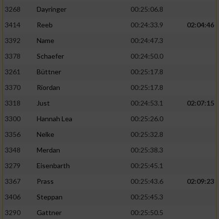
3268
Dayringer
00:25:06.8
3414
Reeb
00:24:33.9
02:04:46
3392
Name
00:24:47.3
3378
Schaefer
00:24:50.0
3261
Büttner
00:25:17.8
3370
Riordan
00:25:17.8
3318
Just
00:24:53.1
02:07:15
3300
Hannah Lea
00:25:26.0
3356
Nelke
00:25:32.8
3348
Merdan
00:25:38.3
3279
Eisenbarth
00:25:45.1
3367
Prass
00:25:43.6
02:09:23
3406
Steppan
00:25:45.3
3290
Gattner
00:25:50.5