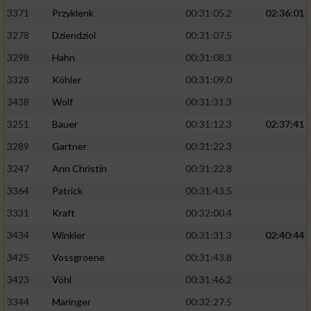
3371
Przyklenk
00:31:05.2
02:36:01
3278
Dziendziol
00:31:07.5
3298
Hahn
00:31:08.3
3328
Köhler
00:31:09.0
3438
Wolf
00:31:31.3
3251
Bauer
00:31:12.3
02:37:41
3289
Gartner
00:31:22.3
3247
Ann Christin
00:31:22.8
3364
Patrick
00:31:43.5
3331
Kraft
00:32:00.4
3434
Winkler
00:31:31.3
02:40:44
3425
Vossgroene
00:31:43.8
3423
Vöhl
00:31:46.2
3344
Maringer
00:32:27.5