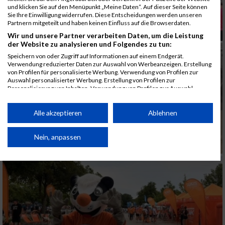
und klicken Sie auf den Menüpunkt „Meine Daten“. Auf dieser Seite können
Sie Ihre Einwilligung widerrufen. Diese Entscheidungen werden unseren
Partnern mitgeteilt und haben keinen Einfluss auf die Browserdaten.
Wir und unsere Partner verarbeiten Daten, um die Leistung
der Website zu analysieren und Folgendes zu tun:
Speichern von oder Zugriff auf Informationen auf einem Endgerät.
Verwendung reduzierter Daten zur Auswahl von Werbeanzeigen. Erstellung
von Profilen für personalisierte Werbung. Verwendung von Profilen zur
Auswahl personalisierter Werbung. Erstellung von Profilen zur
Personalisierung von Inhalten. Verwendung von Profilen zur Auswahl
personalisierter Inhalte. Messung der Werbeleistung. Messung der
Performance von Inhalten. Analyse von Zielgruppen durch Statistiken oder
Kombinationen von Daten aus verschiedenen Quellen. Entwicklung und
Alle akzeptieren
Ablehnen
Verbesserung der Angebote. Verwendung reduzierter Daten zur Auswahl
von Inhalten.
Daten können außerhalb der Europäischen Union weitergegeben und in die
Nein, anpassen
USA gesendet werden.
Ihre Einwilligung und die cookie Richtlinie gelten ausschließlich für diese
Website/App.
Partnerliste anzeigen (1 IAB-Anbieter)
Wir nutzen Ihre Daten für folgende Zwecke:
IAB-Verarbeitungszwecke: