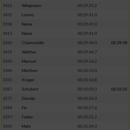
3421
Wiegmann
00:29:31.2
3432
Lorenz
00:29:41.0
3358
Name
00:29:41.0
3413
Name
00:29:41.0
3263
Chamseddin
00:29:46.0
02:29:58
3429
Walther
00:29:46.7
3343
Mansuri
00:29:56.2
3346
Matthes
00:30:13.0
3333
Krüger
00:30:16.8
3387
Schobert
00:30:03.3
02:32:32
3271
Dessila
00:30:26.3
3284
Fix
00:30:27.6
3297
Felder
00:30:31.2
3341
Mahl
00:31:04.3