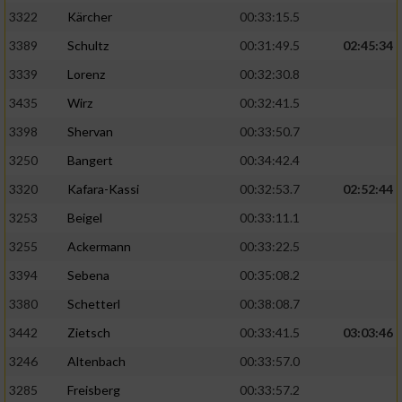
3322
Kärcher
00:33:15.5
3389
Schultz
00:31:49.5
02:45:34
3339
Lorenz
00:32:30.8
3435
Wirz
00:32:41.5
3398
Shervan
00:33:50.7
3250
Bangert
00:34:42.4
3320
Kafara-Kassi
00:32:53.7
02:52:44
3253
Beigel
00:33:11.1
3255
Ackermann
00:33:22.5
3394
Sebena
00:35:08.2
3380
Schetterl
00:38:08.7
3442
Zietsch
00:33:41.5
03:03:46
3246
Altenbach
00:33:57.0
3285
Freisberg
00:33:57.2