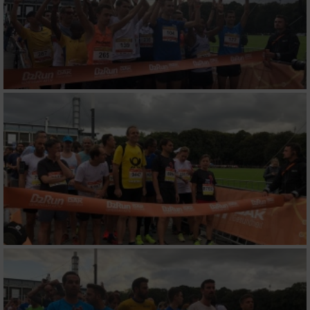
Messung der Performance von Inhalten
Analyse von Zielgruppen durch Statistiken
oder Kombinationen von Daten aus
verschiedenen Quellen
Entwicklung und Verbesserung der Angebote
Verwendung reduzierter Daten zur Auswahl
von Inhalten
IAB-Besonderheiten:
Verwendung genauer Standortdaten
Geräte anhand von aktiv angeforderten
Informationen identifizieren
Nicht-IAB-Verarbeitungszwecke:
Notwendig