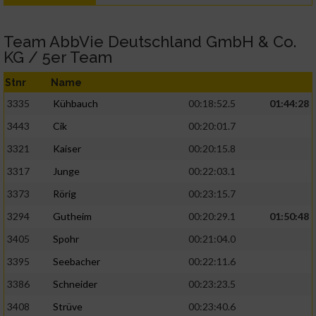
Team AbbVie Deutschland GmbH & Co.
KG / 5er Team
Stnr
Name
3335
Kühbauch
00:18:52.5
01:44:28
3443
Cik
00:20:01.7
3321
Kaiser
00:20:15.8
3317
Junge
00:22:03.1
3373
Rörig
00:23:15.7
3294
Gutheim
00:20:29.1
01:50:48
3405
Spohr
00:21:04.0
3395
Seebacher
00:22:11.6
3386
Schneider
00:23:23.5
3408
Strüve
00:23:40.6