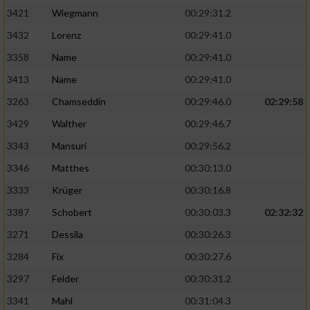
3421
Wiegmann
00:29:31.2
3432
Lorenz
00:29:41.0
3358
Name
00:29:41.0
3413
Name
00:29:41.0
3263
Chamseddin
00:29:46.0
02:29:58
3429
Walther
00:29:46.7
3343
Mansuri
00:29:56.2
3346
Matthes
00:30:13.0
3333
Krüger
00:30:16.8
3387
Schobert
00:30:03.3
02:32:32
3271
Dessila
00:30:26.3
3284
Fix
00:30:27.6
3297
Felder
00:30:31.2
3341
Mahl
00:31:04.3