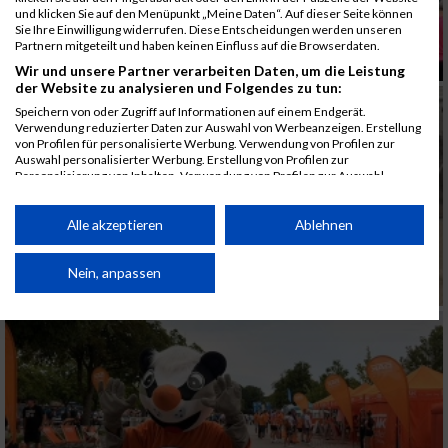
und klicken Sie auf den Menüpunkt „Meine Daten“. Auf dieser Seite können
Sie Ihre Einwilligung widerrufen. Diese Entscheidungen werden unseren
Partnern mitgeteilt und haben keinen Einfluss auf die Browserdaten.
Wir und unsere Partner verarbeiten Daten, um die Leistung
der Website zu analysieren und Folgendes zu tun:
Speichern von oder Zugriff auf Informationen auf einem Endgerät.
Verwendung reduzierter Daten zur Auswahl von Werbeanzeigen. Erstellung
von Profilen für personalisierte Werbung. Verwendung von Profilen zur
Auswahl personalisierter Werbung. Erstellung von Profilen zur
Personalisierung von Inhalten. Verwendung von Profilen zur Auswahl
personalisierter Inhalte. Messung der Werbeleistung. Messung der
Performance von Inhalten. Analyse von Zielgruppen durch Statistiken oder
Kombinationen von Daten aus verschiedenen Quellen. Entwicklung und
Alle akzeptieren
Ablehnen
Verbesserung der Angebote. Verwendung reduzierter Daten zur Auswahl
von Inhalten.
Daten können außerhalb der Europäischen Union weitergegeben und in die
Nein, anpassen
USA gesendet werden.
Ihre Einwilligung und die cookie Richtlinie gelten ausschließlich für diese
Website/App.
Partnerliste anzeigen (1 IAB-Anbieter)
Wir nutzen Ihre Daten für folgende Zwecke:
IAB-Verarbeitungszwecke: