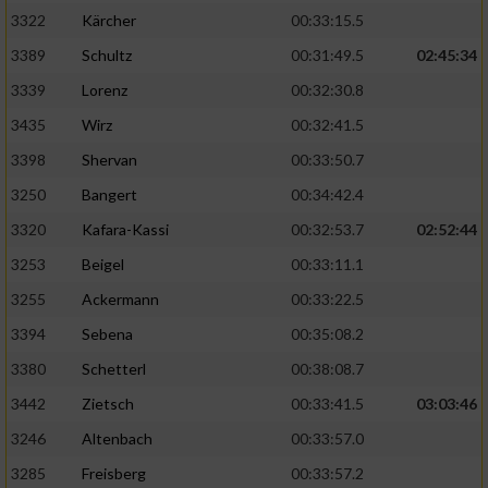
3322
Kärcher
00:33:15.5
3389
Schultz
00:31:49.5
02:45:34
3339
Lorenz
00:32:30.8
3435
Wirz
00:32:41.5
3398
Shervan
00:33:50.7
3250
Bangert
00:34:42.4
3320
Kafara-Kassi
00:32:53.7
02:52:44
3253
Beigel
00:33:11.1
3255
Ackermann
00:33:22.5
3394
Sebena
00:35:08.2
3380
Schetterl
00:38:08.7
3442
Zietsch
00:33:41.5
03:03:46
3246
Altenbach
00:33:57.0
3285
Freisberg
00:33:57.2