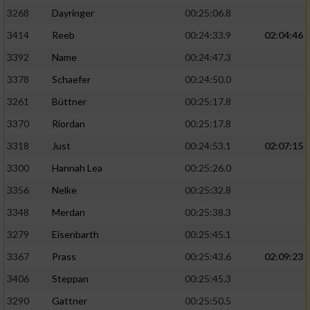
3268
Dayringer
00:25:06.8
3414
Reeb
00:24:33.9
02:04:46
3392
Name
00:24:47.3
3378
Schaefer
00:24:50.0
3261
Büttner
00:25:17.8
3370
Riordan
00:25:17.8
3318
Just
00:24:53.1
02:07:15
3300
Hannah Lea
00:25:26.0
3356
Nelke
00:25:32.8
3348
Merdan
00:25:38.3
3279
Eisenbarth
00:25:45.1
3367
Prass
00:25:43.6
02:09:23
3406
Steppan
00:25:45.3
3290
Gattner
00:25:50.5