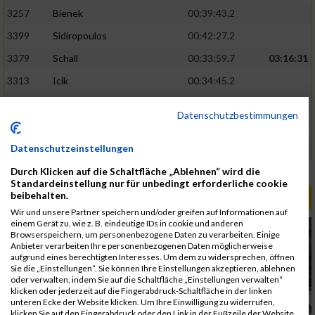
3257
Bienek
00:39:43.2
3399
Sidiropoulos
00:42:27.2
3379
Schall
00:33:59.7
03:16:31
3313
Icik
00:34:45.2
3316
Jovana
00:34:54.5
Datenschutzbestimmungen
3248
Antretter
00:46:26.1
Datenschutzeinstellungen
3327
Kobal
00:46:26.3
Durch Klicken auf die Schaltfläche „Ablehnen“ wird die
Rang:
144.
Standardeinstellung nur für unbedingt erforderliche cookie
beibehalten.
ALBUM B2RUN MÜNCHEN / 15.07.2026
Wir und unsere Partner speichern und/oder greifen auf Informationen auf
einem Gerät zu, wie z. B. eindeutige IDs in cookie und anderen
Browserspeichern, um personenbezogene Daten zu verarbeiten. Einige
Anbieter verarbeiten Ihre personenbezogenen Daten möglicherweise
aufgrund eines berechtigten Interesses. Um dem zu widersprechen, öffnen
Sie die „Einstellungen“. Sie können Ihre Einstellungen akzeptieren, ablehnen
oder verwalten, indem Sie auf die Schaltfläche „Einstellungen verwalten“
klicken oder jederzeit auf die Fingerabdruck-Schaltfläche in der linken
unteren Ecke der Website klicken. Um Ihre Einwilligung zu widerrufen,
klicken Sie auf den Fingerabdruck oder den Link in der Fußzeile der Website