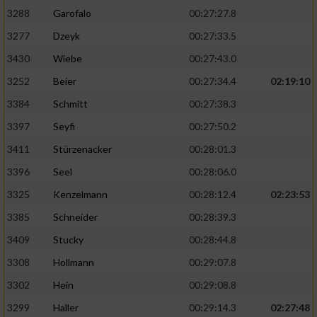
3288
Garofalo
00:27:27.8
3277
Dzeyk
00:27:33.5
3430
Wiebe
00:27:43.0
3252
Beier
00:27:34.4
02:19:10
3384
Schmitt
00:27:38.3
3397
Seyfi
00:27:50.2
3411
Stürzenacker
00:28:01.3
3396
Seel
00:28:06.0
3325
Kenzelmann
00:28:12.4
02:23:53
3385
Schneider
00:28:39.3
3409
Stucky
00:28:44.8
3308
Hollmann
00:29:07.8
3302
Hein
00:29:08.8
3299
Haller
00:29:14.3
02:27:48