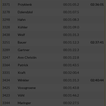
3371
Przyklenk
00:31:05.2
02:36:01
3278
Dziendziol
00:31:07.5
3298
Hahn
00:31:08.3
3328
Köhler
00:31:09.0
3438
Wolf
00:31:31.3
3251
Bauer
00:31:12.3
02:37:41
3289
Gartner
00:31:22.3
3247
Ann Christin
00:31:22.8
3364
Patrick
00:31:43.5
3331
Kraft
00:32:00.4
3434
Winkler
00:31:31.3
02:40:44
3425
Vossgroene
00:31:43.8
3423
Vöhl
00:31:46.2
3344
Maringer
00:32:27.5