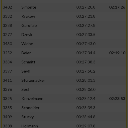
3402
Simonte
00:27:20.8
02:17:26
3332
Krakow
00:27:21.8
3288
Garofalo
00:27:27.8
3277
Dzeyk
00:27:33.5
3430
Wiebe
00:27:43.0
3252
Beier
00:27:34.4
02:19:10
3384
Schmitt
00:27:38.3
3397
Seyfi
00:27:50.2
3411
Stürzenacker
00:28:01.3
3396
Seel
00:28:06.0
3325
Kenzelmann
00:28:12.4
02:23:53
3385
Schneider
00:28:39.3
3409
Stucky
00:28:44.8
3308
Hollmann
00:29:07.8