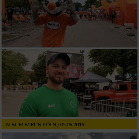
IAB-Verarbeitungszwecke:
Speichern von oder Zugriff auf Informationen
auf einem Endgerät
Verwendung reduzierter Daten zur Auswahl
von Werbeanzeigen
Erstellung von Profilen für personalisierte
Werbung
Verwendung von Profilen zur Auswahl
personalisierter Werbung
Erstellung von Profilen zur Personalisierung
von Inhalten
Verwendung von Profilen zur Auswahl
personalisierter Inhalte
ALBUM B2RUN KÖLN / 05.09.2019
Messung der Werbeleistung