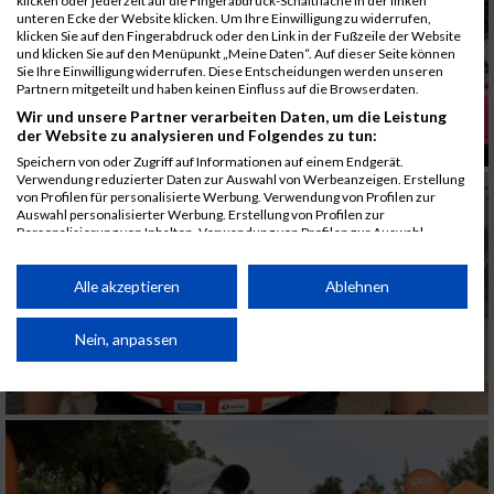
klicken oder jederzeit auf die Fingerabdruck-Schaltfläche in der linken
unteren Ecke der Website klicken. Um Ihre Einwilligung zu widerrufen,
klicken Sie auf den Fingerabdruck oder den Link in der Fußzeile der Website
und klicken Sie auf den Menüpunkt „Meine Daten“. Auf dieser Seite können
Sie Ihre Einwilligung widerrufen. Diese Entscheidungen werden unseren
Partnern mitgeteilt und haben keinen Einfluss auf die Browserdaten.
Wir und unsere Partner verarbeiten Daten, um die Leistung
der Website zu analysieren und Folgendes zu tun:
Speichern von oder Zugriff auf Informationen auf einem Endgerät.
Verwendung reduzierter Daten zur Auswahl von Werbeanzeigen. Erstellung
von Profilen für personalisierte Werbung. Verwendung von Profilen zur
Auswahl personalisierter Werbung. Erstellung von Profilen zur
Personalisierung von Inhalten. Verwendung von Profilen zur Auswahl
personalisierter Inhalte. Messung der Werbeleistung. Messung der
Performance von Inhalten. Analyse von Zielgruppen durch Statistiken oder
Kombinationen von Daten aus verschiedenen Quellen. Entwicklung und
Alle akzeptieren
Ablehnen
Verbesserung der Angebote. Verwendung reduzierter Daten zur Auswahl
von Inhalten.
Daten können außerhalb der Europäischen Union weitergegeben und in die
Nein, anpassen
USA gesendet werden.
Ihre Einwilligung und die cookie Richtlinie gelten ausschließlich für diese
Website/App.
Partnerliste anzeigen (1 IAB-Anbieter)
Wir nutzen Ihre Daten für folgende Zwecke: