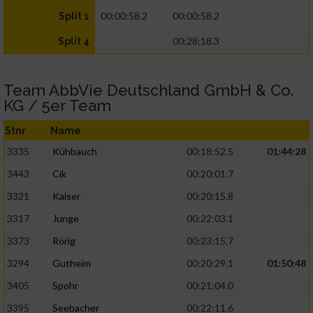
00:00:58.2
00:00:58.2
Split 1
00:28:18.3
Split 4
Team AbbVie Deutschland GmbH & Co.
KG / 5er Team
Stnr
Name
3335
Kühbauch
00:18:52.5
01:44:28
3443
Cik
00:20:01.7
3321
Kaiser
00:20:15.8
3317
Junge
00:22:03.1
3373
Rörig
00:23:15.7
3294
Gutheim
00:20:29.1
01:50:48
3405
Spohr
00:21:04.0
3395
Seebacher
00:22:11.6