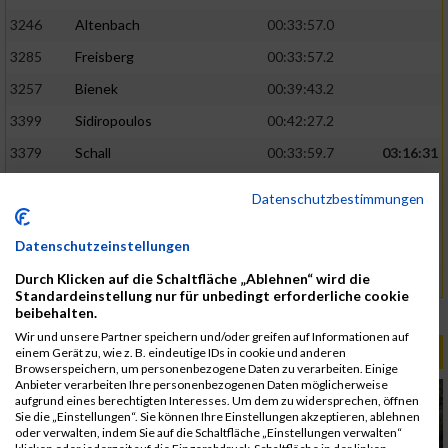
3246
Altenbach
00:33:57.0
3285
Freisberg
00:33:57.2
3257
Bienek
00:39:43.2
3399
Sidiropoulos
00:42:27.2
3379
Schall
00:33:59.7
03:16:31
3313
Icik
00:34:45.2
Datenschutzbestimmungen
3316
Jovana
00:34:54.5
Datenschutzeinstellungen
3248
Antretter
00:46:26.1
Durch Klicken auf die Schaltfläche „Ablehnen“ wird die
3327
Kobal
00:46:26.3
Standardeinstellung nur für unbedingt erforderliche cookie
beibehalten.
Rang:
431.
Wir und unsere Partner speichern und/oder greifen auf Informationen auf
ALBUM B2RUN MÜNCHEN / 15.07.2026
einem Gerät zu, wie z. B. eindeutige IDs in cookie und anderen
Browserspeichern, um personenbezogene Daten zu verarbeiten. Einige
Anbieter verarbeiten Ihre personenbezogenen Daten möglicherweise
aufgrund eines berechtigten Interesses. Um dem zu widersprechen, öffnen
Sie die „Einstellungen“. Sie können Ihre Einstellungen akzeptieren, ablehnen
oder verwalten, indem Sie auf die Schaltfläche „Einstellungen verwalten“