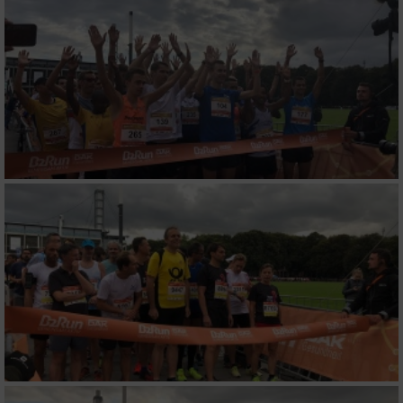
Messung der Performance von Inhalten
Analyse von Zielgruppen durch Statistiken
oder Kombinationen von Daten aus
verschiedenen Quellen
Entwicklung und Verbesserung der Angebote
Verwendung reduzierter Daten zur Auswahl
von Inhalten
IAB-Besonderheiten:
Verwendung genauer Standortdaten
Geräte anhand von aktiv angeforderten
Informationen identifizieren
Nicht-IAB-Verarbeitungszwecke: