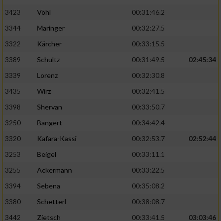
3423
Vöhl
00:31:46.2
3344
Maringer
00:32:27.5
3322
Kärcher
00:33:15.5
3389
Schultz
00:31:49.5
02:45:34
3339
Lorenz
00:32:30.8
3435
Wirz
00:32:41.5
3398
Shervan
00:33:50.7
3250
Bangert
00:34:42.4
3320
Kafara-Kassi
00:32:53.7
02:52:44
3253
Beigel
00:33:11.1
3255
Ackermann
00:33:22.5
3394
Sebena
00:35:08.2
3380
Schetterl
00:38:08.7
3442
Zietsch
00:33:41.5
03:03:46