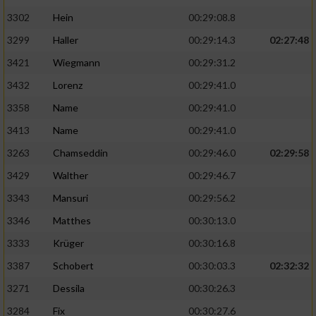
3302
Hein
00:29:08.8
3299
Haller
00:29:14.3
02:27:48
3421
Wiegmann
00:29:31.2
3432
Lorenz
00:29:41.0
3358
Name
00:29:41.0
3413
Name
00:29:41.0
3263
Chamseddin
00:29:46.0
02:29:58
3429
Walther
00:29:46.7
3343
Mansuri
00:29:56.2
3346
Matthes
00:30:13.0
3333
Krüger
00:30:16.8
3387
Schobert
00:30:03.3
02:32:32
3271
Dessila
00:30:26.3
3284
Fix
00:30:27.6