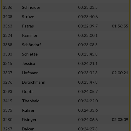
3386
Schneider
00:23:23.5
3408
Strüve
00:23:40.6
3363
Patras
00:22:39.7
01:56:55
3324
Kemmer
00:23:00.1
3388
Schöndorf
00:23:08.8
3383
Schlette
00:23:45.8
3315
Jessica
00:24:21.1
3307
Hofmann
00:23:32.3
02:00:21
3276
Dutschmann
00:23:47.8
3293
Gupta
00:24:05.7
3415
Theobald
00:24:22.0
3375
Rührer
00:24:33.6
3280
Eisinger
00:24:06.6
02:03:09
3267
Daiker
00:24:27.3