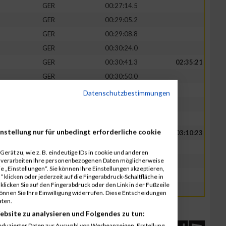
GER
00:27:14.5
GER
00:29:05.2
GER
00:29:08.8
GER
00:30:24.0
GER
00:30:41.3
02:35:21
GER
00:30:50.0
GER
00:30:57.3
Datenschutzbestimmungen
GER
00:31:00.4
GER
00:31:52.5
nstellung nur für unbedingt erforderliche cookie
GER
00:33:31.6
03:10:23
GER
00:36:10.5
erät zu, wie z. B. eindeutige IDs in cookie und anderen
r verarbeiten Ihre personenbezogenen Daten möglicherweise
GER
00:36:11.1
 „Einstellungen“. Sie können Ihre Einstellungen akzeptieren,
GER
00:41:07.6
 klicken oder jederzeit auf die Fingerabdruck-Schaltfläche in
klicken Sie auf den Fingerabdruck oder den Link in der Fußzeile
GER
00:43:23.1
können Sie Ihre Einwilligung widerrufen. Diese Entscheidungen
aten.
ebsite zu analysieren und Folgendes zu tun:
eduzierter Daten zur Auswahl von Werbeanzeigen. Erstellung