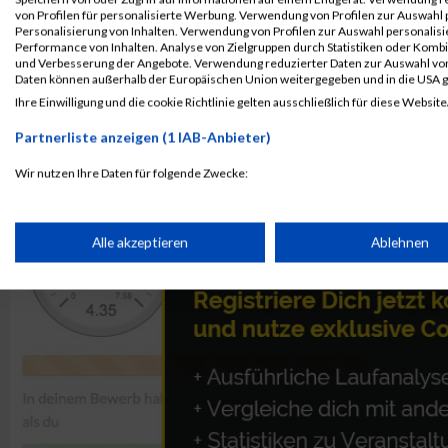
Kontaktformular / Fragen
von Profilen für personalisierte Werbung. Verwendung von Profilen zur Auswahl p
zur Zeitmessung
Personalisierung von Inhalten. Verwendung von Profilen zur Auswahl personalis
Performance von Inhalten. Analyse von Zielgruppen durch Statistiken oder Komb
und Verbesserung der Angebote. Verwendung reduzierter Daten zur Auswahl von
Daten können außerhalb der Europäischen Union weitergegeben und in die USA 
Markus Jansen
Ihre Einwilligung und die cookie Richtlinie gelten ausschließlich für diese Website
Partnerliste anzeigen (1 IAB-Anbieter)
Wir nutzen Ihre Daten für folgende Zwecke:
IAB-Verarbeitungszwecke:
Speichern von oder Zugriff auf Informationen auf einem Endge
Alle akzeptieren
Ablehnen
Verwendung reduzierter Daten zur Auswahl von Werbeanzeige
Erstellung von Profilen für personalisierte Werbung
Verwendung von Profilen zur Auswahl personalisierter Werbun