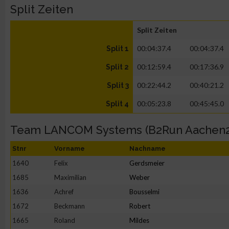
Split Zeiten
Split Zeiten
00:04:37.4
00:04:37.4
Split 1
00:12:59.4
00:17:36.9
Split 2
00:22:44.2
00:40:21.2
Split 3
00:05:23.8
00:45:45.0
Split 4
Team LANCOM Systems (B2Run Aachen2
Stnr
Vorname
Nachname
1640
Felix
Gerdsmeier
1685
Maximilian
Weber
1636
Achref
Bousselmi
1672
Beckmann
Robert
1665
Roland
Mildes