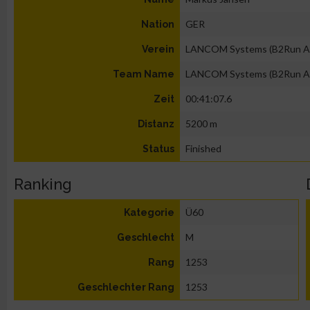
GER
Nation
LANCOM Systems (B2Run A
Verein
LANCOM Systems (B2Run A
Team Name
00:41:07.6
Zeit
5200 m
Distanz
Finished
Status
Ranking
Ü60
Kategorie
M
Geschlecht
1253
Rang
1253
Geschlechter Rang