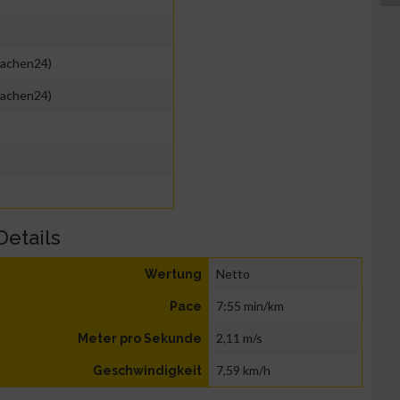
achen24)
achen24)
Details
Netto
Wertung
7:55 min/km
Pace
2,11 m/s
Meter pro Sekunde
7,59 km/h
Geschwindigkeit