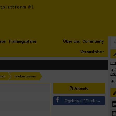
eos
Trainingspläne
Über uns
Community
Veranstalter
lich
Markus Jansen
Urkunde
Ergebnis auf Facebook teilen
1
1