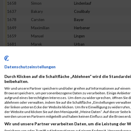
1658
Simon
Lindenlauf
1637
Bakary
Coulibaly
1678
Carsten
Bayer
1649
Maximilian
Herbener
1659
Manuel
Lingen
1681
Marek
Urban
1673
Robin
Roebuck
1677
Michael
Shaltookchi
Datenschutzeinstellungen
1635
Alexander
Bobusch Dominguez
Durch Klicken auf die Schaltfläche „Ablehnen“ wird die Standardei
1684
Nils
Waterkotte
beibehalten.
1674
Frank
Schilden
Wir und unsere Partner speichern und/oder greifen auf Informationen auf einem G
Browserspeichern, um personenbezogene Daten zu verarbeiten. Einige Anbiete
1682
Kai
Van Der Biesen
aufgrund eines berechtigten Interesses. Um dem zu widersprechen, öffnen Sie die
1651
Markus
Jansen
ablehnen oder verwalten, indem Sie auf die Schaltfläche „Einstellungen verwalten“
der linken unteren Ecke der Website klicken. Um Ihre Einwilligung zu widerrufen, 
1652
Helmut
Juchems
der Website und klicken Sie auf den Menüpunkt „Meine Daten“. Auf dieser Seite 
werden unseren Partnern mitgeteilt und haben keinen Einfluss auf die Browserd
Rang:
201.
Wir und unsere Partner verarbeiten Daten, um die Leistung der W
Speichern von oder Zugriff auf Informationen auf einem Endgerät. Verwendung r