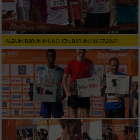
Partnerliste anzeigen (1 IAB-Anbieter)
Wir nutzen Ihre Daten für folgende Zwecke:
IAB-Verarbeitungszwecke:
Speichern von oder Zugriff auf Informationen
auf einem Endgerät
ALBUM B2RUN MÜNCHEN, B2RUN / 16.07.2019
Verwendung reduzierter Daten zur Auswahl
von Werbeanzeigen
Erstellung von Profilen für personalisierte
Werbung
Verwendung von Profilen zur Auswahl
personalisierter Werbung
Erstellung von Profilen zur Personalisierung
von Inhalten
Verwendung von Profilen zur Auswahl
personalisierter Inhalte