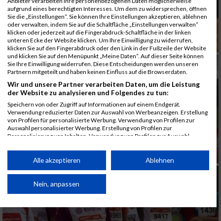
Anbieter verarbeiten Ihre personenbezogenen Daten möglicherweise
aufgrund eines berechtigten Interesses. Um dem zu widersprechen, öffnen
Sie die „Einstellungen“. Sie können Ihre Einstellungen akzeptieren, ablehnen
oder verwalten, indem Sie auf die Schaltfläche „Einstellungen verwalten“
klicken oder jederzeit auf die Fingerabdruck-Schaltfläche in der linken
unteren Ecke der Website klicken. Um Ihre Einwilligung zu widerrufen,
klicken Sie auf den Fingerabdruck oder den Link in der Fußzeile der Website
und klicken Sie auf den Menüpunkt „Meine Daten“. Auf dieser Seite können
Sie Ihre Einwilligung widerrufen. Diese Entscheidungen werden unseren
Partnern mitgeteilt und haben keinen Einfluss auf die Browserdaten.
Wir und unsere Partner verarbeiten Daten, um die Leistung
der Website zu analysieren und Folgendes zu tun:
Speichern von oder Zugriff auf Informationen auf einem Endgerät.
Verwendung reduzierter Daten zur Auswahl von Werbeanzeigen. Erstellung
von Profilen für personalisierte Werbung. Verwendung von Profilen zur
Auswahl personalisierter Werbung. Erstellung von Profilen zur
Personalisierung von Inhalten. Verwendung von Profilen zur Auswahl
personalisierter Inhalte. Messung der Werbeleistung. Messung der
Performance von Inhalten. Analyse von Zielgruppen durch Statistiken oder
Kombinationen von Daten aus verschiedenen Quellen. Entwicklung und
Alle akzeptieren
Ablehnen
Verbesserung der Angebote. Verwendung reduzierter Daten zur Auswahl
von Inhalten.
Daten können außerhalb der Europäischen Union weitergegeben und in die
Nein, anpassen
USA gesendet werden.
Ihre Einwilligung und die cookie Richtlinie gelten ausschließlich für diese
Website/App.