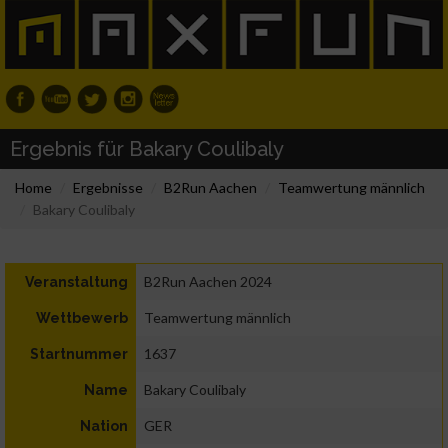
Ergebnis für Bakary Coulibaly
Home
Ergebnisse
B2Run Aachen
Teamwertung männlich
Bakary Coulibaly
B2Run Aachen 2024
Veranstaltung
Teamwertung männlich
Wettbewerb
1637
Startnummer
Bakary Coulibaly
Name
GER
Nation