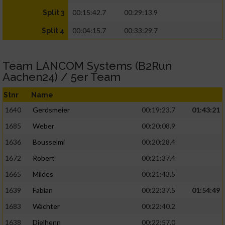
00:15:42.7
00:29:13.9
Split 3
00:04:15.7
00:33:29.7
Split 4
Team LANCOM Systems (B2Run
Aachen24) / 5er Team
Stnr
Name
1640
Gerdsmeier
00:19:23.7
01:43:21
1685
Weber
00:20:08.9
1636
Bousselmi
00:20:28.4
1672
Robert
00:21:37.4
1665
Mildes
00:21:43.5
1639
Fabian
00:22:37.5
01:54:49
1683
Wächter
00:22:40.2
1638
Dielhenn
00:22:57.0