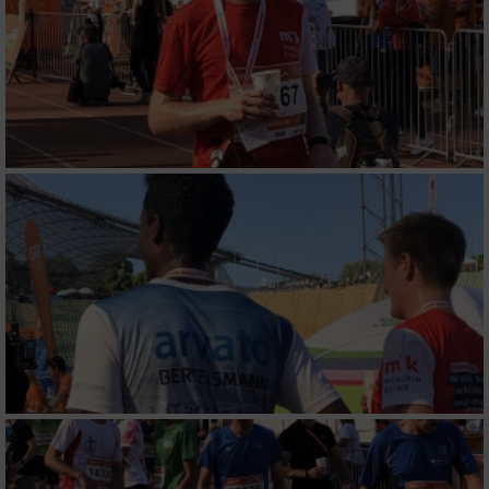
Messung der Werbeleistung
Messung der Performance von Inhalten
Analyse von Zielgruppen durch Statistiken
oder Kombinationen von Daten aus
verschiedenen Quellen
Entwicklung und Verbesserung der Angebote
Verwendung reduzierter Daten zur Auswahl
von Inhalten
IAB-Besonderheiten:
Verwendung genauer Standortdaten
Geräte anhand von aktiv angeforderten
Informationen identifizieren