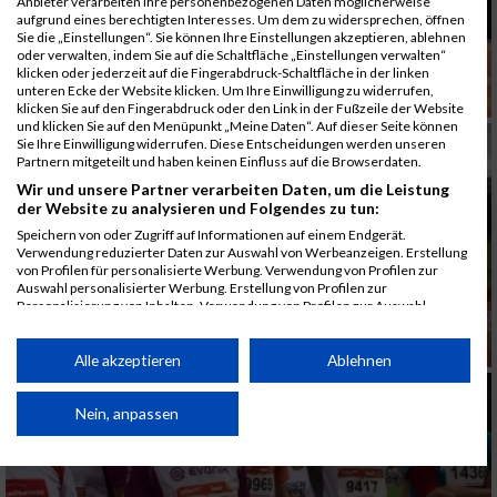
Anbieter verarbeiten Ihre personenbezogenen Daten möglicherweise
aufgrund eines berechtigten Interesses. Um dem zu widersprechen, öffnen
Sie die „Einstellungen“. Sie können Ihre Einstellungen akzeptieren, ablehnen
oder verwalten, indem Sie auf die Schaltfläche „Einstellungen verwalten“
klicken oder jederzeit auf die Fingerabdruck-Schaltfläche in der linken
unteren Ecke der Website klicken. Um Ihre Einwilligung zu widerrufen,
klicken Sie auf den Fingerabdruck oder den Link in der Fußzeile der Website
und klicken Sie auf den Menüpunkt „Meine Daten“. Auf dieser Seite können
Sie Ihre Einwilligung widerrufen. Diese Entscheidungen werden unseren
Partnern mitgeteilt und haben keinen Einfluss auf die Browserdaten.
Wir und unsere Partner verarbeiten Daten, um die Leistung
der Website zu analysieren und Folgendes zu tun:
Speichern von oder Zugriff auf Informationen auf einem Endgerät.
Verwendung reduzierter Daten zur Auswahl von Werbeanzeigen. Erstellung
von Profilen für personalisierte Werbung. Verwendung von Profilen zur
Auswahl personalisierter Werbung. Erstellung von Profilen zur
Personalisierung von Inhalten. Verwendung von Profilen zur Auswahl
personalisierter Inhalte. Messung der Werbeleistung. Messung der
Performance von Inhalten. Analyse von Zielgruppen durch Statistiken oder
Kombinationen von Daten aus verschiedenen Quellen. Entwicklung und
Alle akzeptieren
Ablehnen
Verbesserung der Angebote. Verwendung reduzierter Daten zur Auswahl
von Inhalten.
Daten können außerhalb der Europäischen Union weitergegeben und in die
Nein, anpassen
USA gesendet werden.
Ihre Einwilligung und die cookie Richtlinie gelten ausschließlich für diese
Website/App.