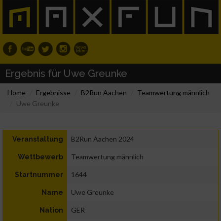
Ergebnis für Uwe Greunke
Home
Ergebnisse
B2Run Aachen
Teamwertung männlich
Uwe Greunke
B2Run Aachen 2024
Veranstaltung
Teamwertung männlich
Wettbewerb
1644
Startnummer
Uwe Greunke
Name
GER
Nation