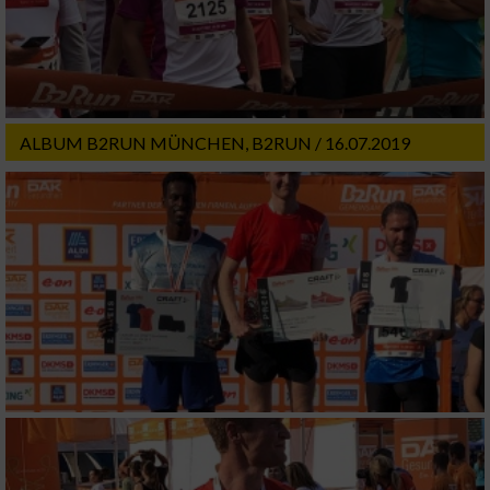
Partnerliste anzeigen (1 IAB-Anbieter)
Wir nutzen Ihre Daten für folgende Zwecke:
IAB-Verarbeitungszwecke:
Speichern von oder Zugriff auf Informationen
auf einem Endgerät
ALBUM B2RUN MÜNCHEN, B2RUN / 16.07.2019
Verwendung reduzierter Daten zur Auswahl
von Werbeanzeigen
Erstellung von Profilen für personalisierte
Werbung
Verwendung von Profilen zur Auswahl
personalisierter Werbung
Erstellung von Profilen zur Personalisierung
von Inhalten
Verwendung von Profilen zur Auswahl
personalisierter Inhalte