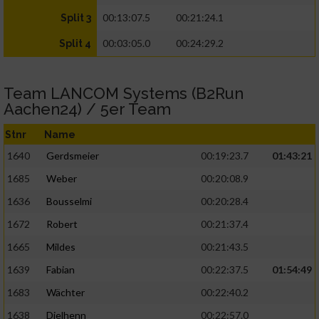
00:13:07.5
00:21:24.1
Split 3
00:03:05.0
00:24:29.2
Split 4
Team LANCOM Systems (B2Run
Aachen24) / 5er Team
Stnr
Name
1640
Gerdsmeier
00:19:23.7
01:43:21
1685
Weber
00:20:08.9
1636
Bousselmi
00:20:28.4
1672
Robert
00:21:37.4
1665
Mildes
00:21:43.5
1639
Fabian
00:22:37.5
01:54:49
1683
Wächter
00:22:40.2
1638
Dielhenn
00:22:57.0