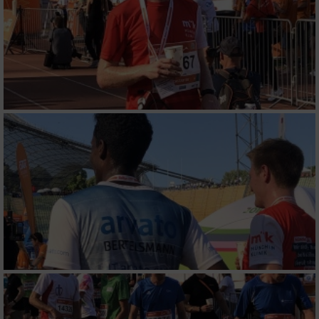
Messung der Werbeleistung
Messung der Performance von Inhalten
Analyse von Zielgruppen durch Statistiken
oder Kombinationen von Daten aus
verschiedenen Quellen
Entwicklung und Verbesserung der Angebote
Verwendung reduzierter Daten zur Auswahl
von Inhalten
IAB-Besonderheiten:
Verwendung genauer Standortdaten
Geräte anhand von aktiv angeforderten
Informationen identifizieren