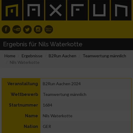
Ergebnis für Nils Waterkotte
Home
Ergebnisse
B2Run Aachen
Teamwertung männlich
Nils Waterkotte
B2Run Aachen 2024
Veranstaltung
Teamwertung männlich
Wettbewerb
1684
Startnummer
Nils Waterkotte
Name
GER
Nation