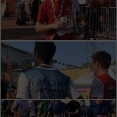
Messung der Werbeleistung
Messung der Performance von Inhalten
Analyse von Zielgruppen durch Statistiken
oder Kombinationen von Daten aus
verschiedenen Quellen
Entwicklung und Verbesserung der Angebote
Verwendung reduzierter Daten zur Auswahl
von Inhalten
IAB-Besonderheiten:
Verwendung genauer Standortdaten
Geräte anhand von aktiv angeforderten
Informationen identifizieren