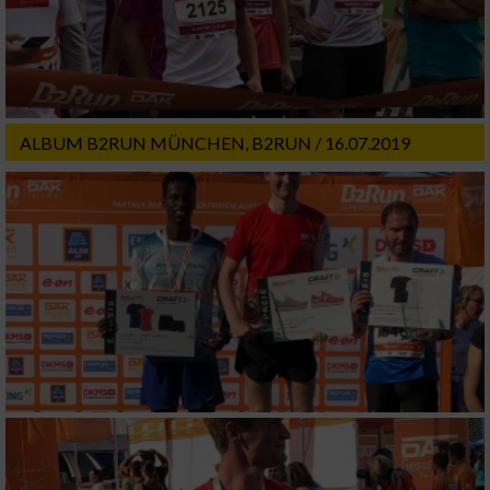
Partnerliste anzeigen (1 IAB-Anbieter)
Wir nutzen Ihre Daten für folgende Zwecke:
IAB-Verarbeitungszwecke:
Speichern von oder Zugriff auf Informationen
auf einem Endgerät
ALBUM B2RUN MÜNCHEN, B2RUN / 16.07.2019
Verwendung reduzierter Daten zur Auswahl
von Werbeanzeigen
Erstellung von Profilen für personalisierte
Werbung
Verwendung von Profilen zur Auswahl
personalisierter Werbung
Erstellung von Profilen zur Personalisierung
von Inhalten
Verwendung von Profilen zur Auswahl
personalisierter Inhalte