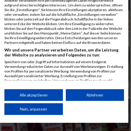
Anbieter verarbeiten Ihre personenbezogenen Daten möglicherweise
aufgrund eines berechtigten Interesses. Um dem zu widersprechen, öffnen
Sie die „Einstellungen“. Sie können Ihre Einstellungen akzeptieren, ablehnen
oder verwalten, indem Sie auf die Schaltfläche „Einstellungen verwalten“
klicken oder jederzeit auf die Fingerabdruck-Schaltfläche in der linken
unteren Ecke der Website klicken. Um Ihre Einwilligung zu widerrufen,
klicken Sie auf den Fingerabdruck oder den Link in der Fußzeile der Website
und klicken Sie auf den Menüpunkt „Meine Daten“. Auf dieser Seite können
Sie Ihre Einwilligung widerrufen. Diese Entscheidungen werden unseren
Partnern mitgeteilt und haben keinen Einfluss auf die Browserdaten.
Wir und unsere Partner verarbeiten Daten, um die Leistung
der Website zu analysieren und Folgendes zu tun:
Speichern von oder Zugriff auf Informationen auf einem Endgerät.
Verwendung reduzierter Daten zur Auswahl von Werbeanzeigen. Erstellung
von Profilen für personalisierte Werbung. Verwendung von Profilen zur
Auswahl personalisierter Werbung. Erstellung von Profilen zur
Personalisierung von Inhalten. Verwendung von Profilen zur Auswahl
personalisierter Inhalte. Messung der Werbeleistung. Messung der
Performance von Inhalten. Analyse von Zielgruppen durch Statistiken oder
Kombinationen von Daten aus verschiedenen Quellen. Entwicklung und
Alle akzeptieren
Ablehnen
Verbesserung der Angebote. Verwendung reduzierter Daten zur Auswahl
von Inhalten.
Daten können außerhalb der Europäischen Union weitergegeben und in die
Nein, anpassen
USA gesendet werden.
Ihre Einwilligung und die cookie Richtlinie gelten ausschließlich für diese
Website/App.