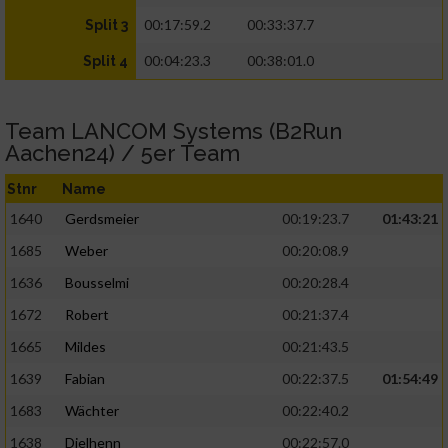
00:17:59.2
00:33:37.7
Split 3
00:04:23.3
00:38:01.0
Split 4
Team LANCOM Systems (B2Run
Aachen24) / 5er Team
Stnr
Name
1640
Gerdsmeier
00:19:23.7
01:43:21
1685
Weber
00:20:08.9
1636
Bousselmi
00:20:28.4
1672
Robert
00:21:37.4
1665
Mildes
00:21:43.5
1639
Fabian
00:22:37.5
01:54:49
1683
Wächter
00:22:40.2
1638
Dielhenn
00:22:57.0