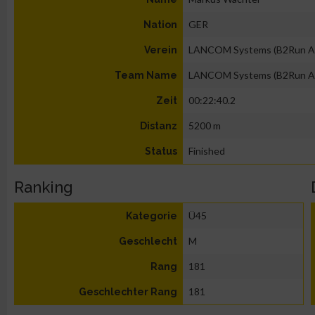
GER
Nation
LANCOM Systems (B2Run A
Verein
LANCOM Systems (B2Run A
Team Name
00:22:40.2
Zeit
5200 m
Distanz
Finished
Status
Ranking
Ü45
Kategorie
M
Geschlecht
181
Rang
181
Geschlechter Rang