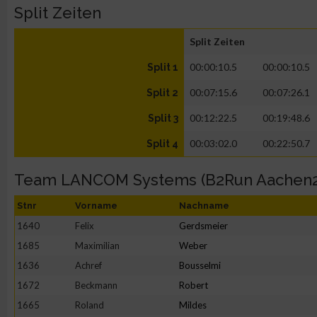
Split Zeiten
Split Zeiten
00:00:10.5
00:00:10.5
Split 1
00:07:15.6
00:07:26.1
Split 2
00:12:22.5
00:19:48.6
Split 3
00:03:02.0
00:22:50.7
Split 4
Team LANCOM Systems (B2Run Aachen2
Stnr
Vorname
Nachname
1640
Felix
Gerdsmeier
1685
Maximilian
Weber
1636
Achref
Bousselmi
1672
Beckmann
Robert
1665
Roland
Mildes