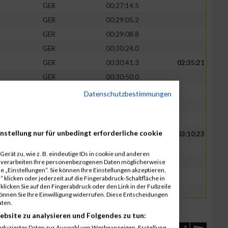
GER
00:27:14.5
GER
00:29:05.2
GER
00:29:08.8
GER
00:30:24.0
GER
00:30:41.3
02:35:21
GER
00:30:50.0
GER
00:30:57.3
Datenschutzbestimmungen
GER
00:31:00.4
GER
00:31:52.5
nstellung nur für unbedingt erforderliche cookie
GER
00:33:31.6
03:10:23
GER
00:36:10.5
erät zu, wie z. B. eindeutige IDs in cookie und anderen
r verarbeiten Ihre personenbezogenen Daten möglicherweise
GER
00:36:11.1
 „Einstellungen“. Sie können Ihre Einstellungen akzeptieren,
GER
00:41:07.6
 klicken oder jederzeit auf die Fingerabdruck-Schaltfläche in
klicken Sie auf den Fingerabdruck oder den Link in der Fußzeile
GER
00:43:23.1
können Sie Ihre Einwilligung widerrufen. Diese Entscheidungen
aten.
ebsite zu analysieren und Folgendes zu tun:
eduzierter Daten zur Auswahl von Werbeanzeigen. Erstellung