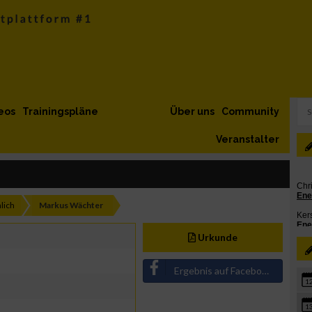
eos
Trainingspläne
Über uns
Community
Veranstalter
lich
Markus Wächter
Urkunde
Ergebnis auf Facebook teilen
1
1