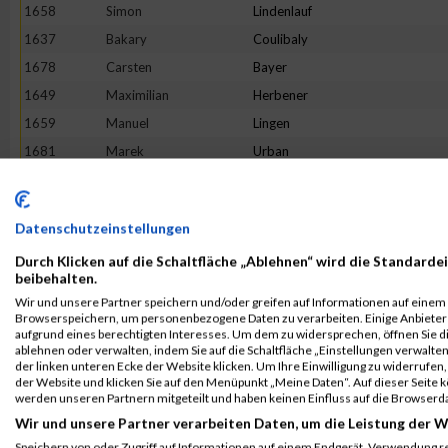
1658
Simon
Lindenlauf
1637
Bakary
Coulibaly
1678
Carsten
Bayer
1649
Maximilian
Herbener
1659
Manuel
Lingen
1681
Marek
Urban
1673
Robin
Roebuck
1677
Michael
Shaltookchi
Datenschutzeinstellungen
1635
Alexander
Bobusch Dominguez
Durch Klicken auf die Schaltfläche „Ablehnen“ wird die Standardei
1684
Nils
Waterkotte
beibehalten.
1674
Frank
Schilden
Wir und unsere Partner speichern und/oder greifen auf Informationen auf einem G
Browserspeichern, um personenbezogene Daten zu verarbeiten. Einige Anbiete
1682
Kai
Van Der Biesen
aufgrund eines berechtigten Interesses. Um dem zu widersprechen, öffnen Sie die
1651
Markus
Jansen
ablehnen oder verwalten, indem Sie auf die Schaltfläche „Einstellungen verwalten“
der linken unteren Ecke der Website klicken. Um Ihre Einwilligung zu widerrufen, 
1652
Helmut
Juchems
der Website und klicken Sie auf den Menüpunkt „Meine Daten“. Auf dieser Seite 
werden unseren Partnern mitgeteilt und haben keinen Einfluss auf die Browserd
Rang:
33.
Wir und unsere Partner verarbeiten Daten, um die Leistung der W
Speichern von oder Zugriff auf Informationen auf einem Endgerät. Verwendung r