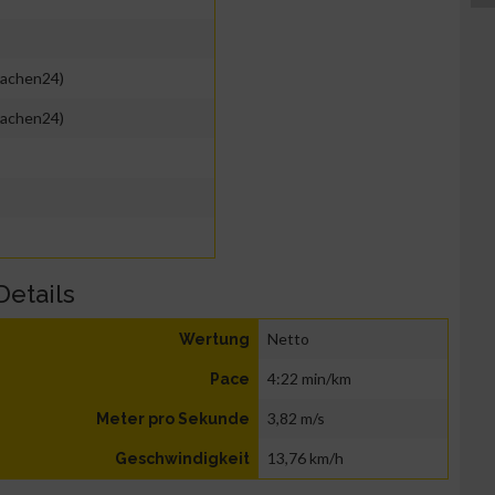
achen24)
achen24)
Details
Netto
Wertung
4:22 min/km
Pace
3,82 m/s
Meter pro Sekunde
13,76 km/h
Geschwindigkeit