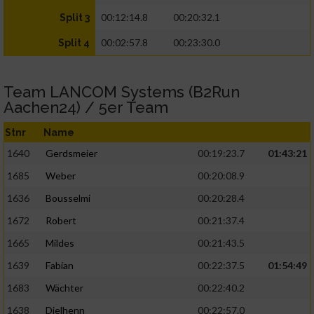
00:12:14.8
00:20:32.1
Split 3
00:02:57.8
00:23:30.0
Split 4
Team LANCOM Systems (B2Run
Aachen24) / 5er Team
Stnr
Name
1640
Gerdsmeier
00:19:23.7
01:43:21
1685
Weber
00:20:08.9
1636
Bousselmi
00:20:28.4
1672
Robert
00:21:37.4
1665
Mildes
00:21:43.5
1639
Fabian
00:22:37.5
01:54:49
1683
Wächter
00:22:40.2
1638
Dielhenn
00:22:57.0