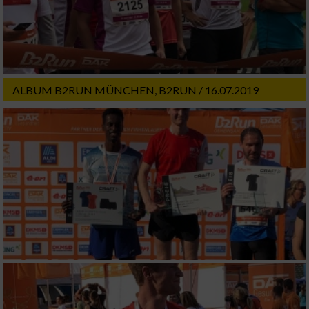
Partnerliste anzeigen (1 IAB-Anbieter)
Wir nutzen Ihre Daten für folgende Zwecke:
IAB-Verarbeitungszwecke:
Speichern von oder Zugriff auf Informationen
auf einem Endgerät
ALBUM B2RUN MÜNCHEN, B2RUN / 16.07.2019
Verwendung reduzierter Daten zur Auswahl
von Werbeanzeigen
Erstellung von Profilen für personalisierte
Werbung
Verwendung von Profilen zur Auswahl
personalisierter Werbung
Erstellung von Profilen zur Personalisierung
von Inhalten
Verwendung von Profilen zur Auswahl
personalisierter Inhalte