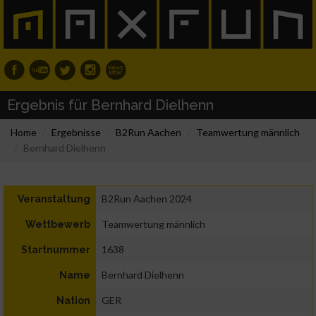
Ergebnis für Bernhard Dielhenn
Home
Ergebnisse
B2Run Aachen
Teamwertung männlich
Bernhard Dielhenn
B2Run Aachen 2024
Veranstaltung
Teamwertung männlich
Wettbewerb
1638
Startnummer
Bernhard Dielhenn
Name
GER
Nation