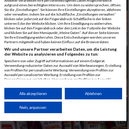
Anbieter verarbeiten Ihre personenbezogenen Daten möglicherweise
aufgrund eines berechtigten Interesses. Um dem zu widersprechen, öffnen
Sie die „Einstellungen“. Sie können Ihre Einstellungen akzeptieren, ablehnen
oder verwalten, indem Sie auf die Schaltfläche „Einstellungen verwalten“
klicken oder jederzeit auf die Fingerabdruck-Schaltfläche in der linken
unteren Ecke der Website klicken. Um Ihre Einwilligung zu widerrufen,
klicken Sie auf den Fingerabdruck oder den Link in der Fußzeile der Website
und klicken Sie auf den Menüpunkt „Meine Daten“. Auf dieser Seite können
Sie Ihre Einwilligung widerrufen. Diese Entscheidungen werden unseren
Partnern mitgeteilt und haben keinen Einfluss auf die Browserdaten.
Wir und unsere Partner verarbeiten Daten, um die Leistung
der Website zu analysieren und Folgendes zu tun:
Speichern von oder Zugriff auf Informationen auf einem Endgerät.
Verwendung reduzierter Daten zur Auswahl von Werbeanzeigen. Erstellung
von Profilen für personalisierte Werbung. Verwendung von Profilen zur
Auswahl personalisierter Werbung. Erstellung von Profilen zur
Personalisierung von Inhalten. Verwendung von Profilen zur Auswahl
personalisierter Inhalte. Messung der Werbeleistung. Messung der
Performance von Inhalten. Analyse von Zielgruppen durch Statistiken oder
Kombinationen von Daten aus verschiedenen Quellen. Entwicklung und
Alle akzeptieren
Ablehnen
Verbesserung der Angebote. Verwendung reduzierter Daten zur Auswahl
von Inhalten.
Daten können außerhalb der Europäischen Union weitergegeben und in die
Nein, anpassen
USA gesendet werden.
Ihre Einwilligung und die cookie Richtlinie gelten ausschließlich für diese
Website/App.