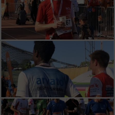
Messung der Werbeleistung
Messung der Performance von Inhalten
Analyse von Zielgruppen durch Statistiken
oder Kombinationen von Daten aus
verschiedenen Quellen
Entwicklung und Verbesserung der Angebote
Verwendung reduzierter Daten zur Auswahl
von Inhalten
IAB-Besonderheiten:
Verwendung genauer Standortdaten
Geräte anhand von aktiv angeforderten
Informationen identifizieren