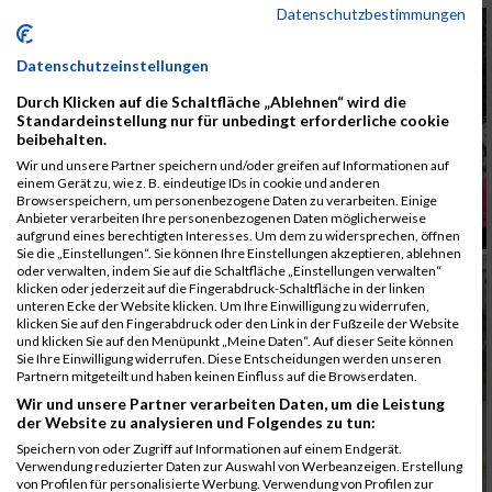
Datenschutzbestimmungen
Datenschutzeinstellungen
Durch Klicken auf die Schaltfläche „Ablehnen“ wird die
Standardeinstellung nur für unbedingt erforderliche cookie
beibehalten.
Wir und unsere Partner speichern und/oder greifen auf Informationen auf
einem Gerät zu, wie z. B. eindeutige IDs in cookie und anderen
Browserspeichern, um personenbezogene Daten zu verarbeiten. Einige
Anbieter verarbeiten Ihre personenbezogenen Daten möglicherweise
aufgrund eines berechtigten Interesses. Um dem zu widersprechen, öffnen
Sie die „Einstellungen“. Sie können Ihre Einstellungen akzeptieren, ablehnen
oder verwalten, indem Sie auf die Schaltfläche „Einstellungen verwalten“
klicken oder jederzeit auf die Fingerabdruck-Schaltfläche in der linken
unteren Ecke der Website klicken. Um Ihre Einwilligung zu widerrufen,
klicken Sie auf den Fingerabdruck oder den Link in der Fußzeile der Website
und klicken Sie auf den Menüpunkt „Meine Daten“. Auf dieser Seite können
Sie Ihre Einwilligung widerrufen. Diese Entscheidungen werden unseren
Partnern mitgeteilt und haben keinen Einfluss auf die Browserdaten.
Wir und unsere Partner verarbeiten Daten, um die Leistung
der Website zu analysieren und Folgendes zu tun:
Speichern von oder Zugriff auf Informationen auf einem Endgerät.
Verwendung reduzierter Daten zur Auswahl von Werbeanzeigen. Erstellung
von Profilen für personalisierte Werbung. Verwendung von Profilen zur