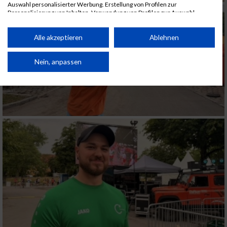
Auswahl personalisierter Werbung. Erstellung von Profilen zur
Personalisierung von Inhalten. Verwendung von Profilen zur Auswahl
personalisierter Inhalte. Messung der Werbeleistung. Messung der
Performance von Inhalten. Analyse von Zielgruppen durch Statistiken oder
Kombinationen von Daten aus verschiedenen Quellen. Entwicklung und
Alle akzeptieren
Ablehnen
Verbesserung der Angebote. Verwendung reduzierter Daten zur Auswahl
von Inhalten.
Daten können außerhalb der Europäischen Union weitergegeben und in die
Nein, anpassen
USA gesendet werden.
Ihre Einwilligung und die cookie Richtlinie gelten ausschließlich für diese
Website/App.
Partnerliste anzeigen (1 IAB-Anbieter)
Wir nutzen Ihre Daten für folgende Zwecke:
IAB-Verarbeitungszwecke:
Speichern von oder Zugriff auf Informationen
auf einem Endgerät
Verwendung reduzierter Daten zur Auswahl
von Werbeanzeigen
Erstellung von Profilen für personalisierte
Werbung