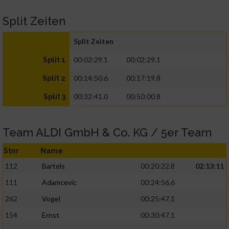
Split Zeiten
Split Zeiten
00:02:29.1
00:02:29.1
Split 1
00:14:50.6
00:17:19.8
Split 2
00:32:41.0
00:50:00.8
Split 3
Team ALDI GmbH & Co. KG / 5er Team
Stnr
Name
112
Bartels
00:20:22.8
02:13:11
111
Adamcevic
00:24:56.6
262
Vogel
00:25:47.1
154
Ernst
00:30:47.1