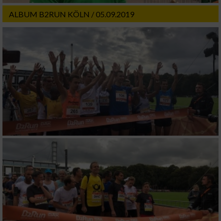
ALBUM B2RUN KÖLN / 05.09.2019
Verwendung von Profilen zur Auswahl
personalisierter Werbung
Erstellung von Profilen zur Personalisierung
von Inhalten
Verwendung von Profilen zur Auswahl
personalisierter Inhalte
Messung der Werbeleistung
Messung der Performance von Inhalten
Analyse von Zielgruppen durch Statistiken
oder Kombinationen von Daten aus
verschiedenen Quellen
Entwicklung und Verbesserung der Angebote