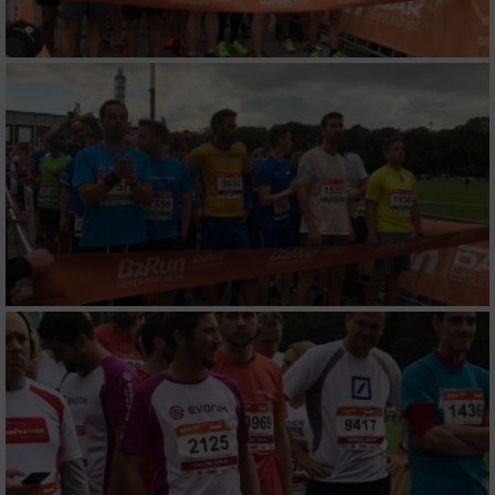
Verwendung reduzierter Daten zur Auswahl
von Inhalten
IAB-Besonderheiten:
Verwendung genauer Standortdaten
Geräte anhand von aktiv angeforderten
Informationen identifizieren
Nicht-IAB-Verarbeitungszwecke:
Notwendig
Performance
Funktional