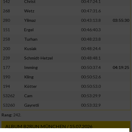
142
Christ
00:47:24.1
268
Wetz
00:47:31.6
280
Yilmaz
00:43:13.8
03:55:30
151
Ergel
00:46:40.3
258
Turhan
00:48:23.8
200
Kusiak
00:48:24.4
239
Schmidt-Hetzel
00:48:48.1
177
Imming
00:50:37.4
04:19:25
190
Kling
00:50:52.6
194
Kötter
00:50:53.0
53262
Cam
00:53:29.9
53260
Gayretli
00:53:32.9
Rang:
242.
ALBUM B2RUN MÜNCHEN / 15.07.2026