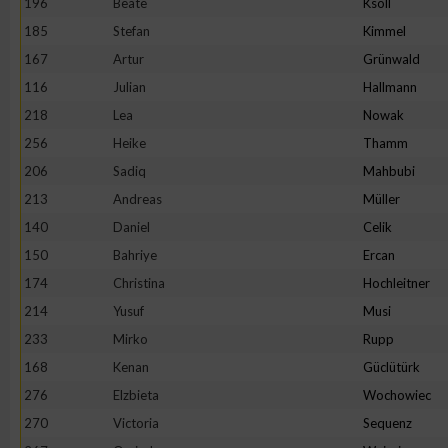
196
Beate
Ksoll
185
Stefan
Kimmel
Erstellung von Profilen zur Personalisierung von Inhalten
167
Artur
Grünwald
116
Julian
Hallmann
Verwendung von Profilen zur Auswahl personalisierter Inhalte
218
Lea
Nowak
256
Heike
Thamm
Messung der Werbeleistung
206
Sadiq
Mahbubi
213
Andreas
Müller
Messung der Performance von Inhalten
140
Daniel
Celik
150
Bahriye
Ercan
Analyse von Zielgruppen durch Statistiken oder Kombinatione
174
Christina
Hochleitner
verschiedenen Quellen
214
Yusuf
Musi
233
Mirko
Rupp
Entwicklung und Verbesserung der Angebote
168
Kenan
Güclütürk
276
Elzbieta
Wochowiec
Verwendung reduzierter Daten zur Auswahl von Inhalten
270
Victoria
Sequenz