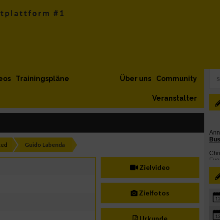
eos
Trainingspläne
Über uns
Community
Veranstalter
xed
Guido Labenda
Zielvideo
Zielfotos
1
1
Urkunde