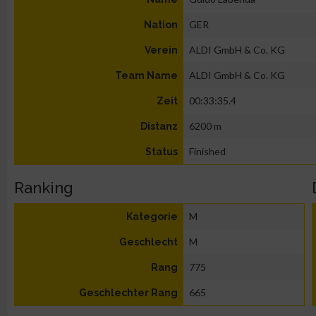
GER
Nation
ALDI GmbH & Co. KG
Verein
ALDI GmbH & Co. KG
Team Name
00:33:35.4
Zeit
6200 m
Distanz
Finished
Status
Ranking
M
Kategorie
M
Geschlecht
775
Rang
665
Geschlechter Rang