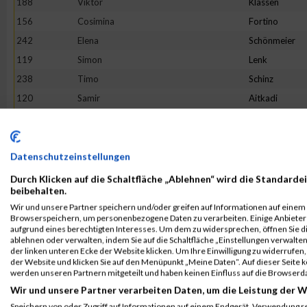
188
Viktor
Klassen
156
Cosimina
Fortino
242
Elena
Schönmeier
119
Simon
Lenk
238
Timo
Schinz
120
Samir
Aitkadi
227
Beata
Radke
211
Laura Marie
Mootz
122
Ilyas
Barkok
Datenschutzeinstellungen
172
Björn
Hanke
Durch Klicken auf die Schaltfläche „Ablehnen“ wird die Standardei
beibehalten.
205
Daniel
Leonard
Wir und unsere Partner speichern und/oder greifen auf Informationen auf einem G
264
Blazenka
Vukovic
Browserspeichern, um personenbezogene Daten zu verarbeiten. Einige Anbiete
aufgrund eines berechtigten Interesses. Um dem zu widersprechen, öffnen Sie die
170
Lisa
Hachenburger
ablehnen oder verwalten, indem Sie auf die Schaltfläche „Einstellungen verwalten“
der linken unteren Ecke der Website klicken. Um Ihre Einwilligung zu widerrufen, 
245
Andreas
Schuster
der Website und klicken Sie auf den Menüpunkt „Meine Daten“. Auf dieser Seite 
231
Paul
Rogolowski
werden unseren Partnern mitgeteilt und haben keinen Einfluss auf die Browserd
Wir und unsere Partner verarbeiten Daten, um die Leistung der W
263
Sahin
Nalbantoglu
Speichern von oder Zugriff auf Informationen auf einem Endgerät. Verwendung r