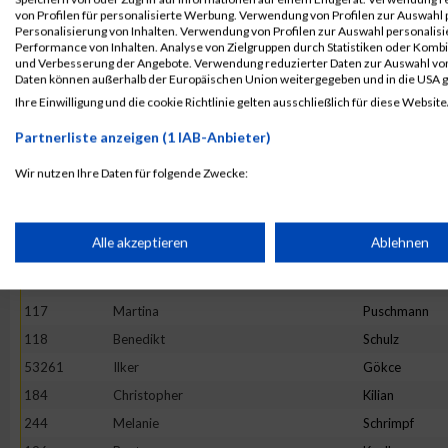
178
Maike
Jahn
von Profilen für personalisierte Werbung. Verwendung von Profilen zur Auswahl p
128
Julia
Beck
Personalisierung von Inhalten. Verwendung von Profilen zur Auswahl personalis
Performance von Inhalten. Analyse von Zielgruppen durch Statistiken oder Komb
182
André
Junker
und Verbesserung der Angebote. Verwendung reduzierter Daten zur Auswahl von
Daten können außerhalb der Europäischen Union weitergegeben und in die USA 
110
Markus
Abraham
Ihre Einwilligung und die cookie Richtlinie gelten ausschließlich für diese Website
204
Simon
Leitner
Partnerliste anzeigen (1 IAB-Anbieter)
277
Serife
Yalman
278
Dilara
Yassikaya
Wir nutzen Ihre Daten für folgende Zwecke:
IAB-Verarbeitungszwecke:
201
Guido
Labenda
136
Olaf
Bockwinkel
Speichern von oder Zugriff auf Informationen auf einem Endge
Alle akzeptieren
Ablehnen
241
Andrej
Schönmeier
253
Jarmila
Szirbek
Verwendung reduzierter Daten zur Auswahl von Werbeanzeige
117
Martina
Puschmann
118
Benedikt
Schulz
Erstellung von Profilen für personalisierte Werbung
53261
Ilker
Gökce
184
Christopher
Kilian
244
Melanie
Schrimpf
Verwendung von Profilen zur Auswahl personalisierter Werbun