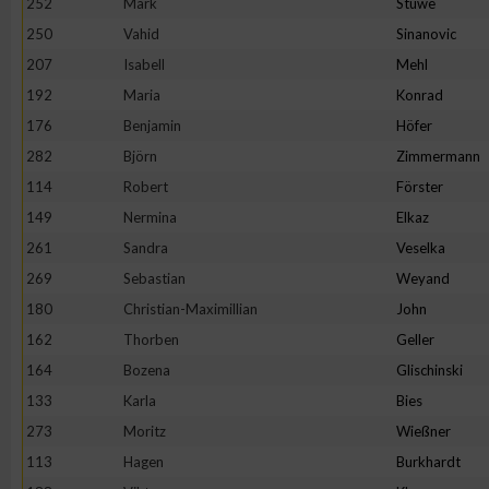
252
Mark
Stüwe
250
Vahid
Sinanovic
207
Isabell
Mehl
192
Maria
Konrad
176
Benjamin
Höfer
282
Björn
Zimmermann
114
Robert
Förster
149
Nermina
Elkaz
261
Sandra
Veselka
269
Sebastian
Weyand
180
Christian-Maximillian
John
162
Thorben
Geller
164
Bozena
Glischinski
133
Karla
Bies
273
Moritz
Wießner
113
Hagen
Burkhardt