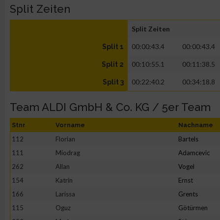
Split Zeiten
Split Zeiten
00:00:43.4
00:00:43.4
Split 1
00:10:55.1
00:11:38.5
Split 2
00:22:40.2
00:34:18.8
Split 3
Team ALDI GmbH & Co. KG / 5er Team
Stnr
Vorname
Nachname
112
Florian
Bartels
111
Miodrag
Adamcevic
262
Allan
Vogel
154
Katrin
Ernst
166
Larissa
Grents
115
Oguz
Götürmen