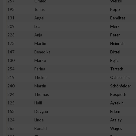
267
Omied
Weissi
IAB-Besonderheiten:
193
Jonas
Kopp
Verwendung genauer Standortdaten
131
Angel
Benéitez
209
Lea
Merz
Geräte anhand von aktiv angeforderten Informationen identifi
223
Anja
Peter
173
Martin
Heinrich
Nicht-IAB-Verarbeitungszwecke:
147
Benedikt
Dittel
Notwendig
130
Marko
Bejic
254
Farina
Tartsch
219
Thelma
Ochsenhirt
Performance
240
Martin
Schönfelder
224
Thomas
Pospiech
Funktional
125
Halil
Aytekin
153
Duygau
Erken
Werbung
124
Linda
Atalay
265
Ronald
Wages