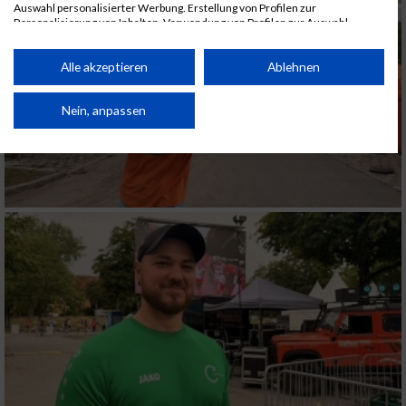
Auswahl personalisierter Werbung. Erstellung von Profilen zur
Personalisierung von Inhalten. Verwendung von Profilen zur Auswahl
personalisierter Inhalte. Messung der Werbeleistung. Messung der
Performance von Inhalten. Analyse von Zielgruppen durch Statistiken oder
Kombinationen von Daten aus verschiedenen Quellen. Entwicklung und
Alle akzeptieren
Ablehnen
Verbesserung der Angebote. Verwendung reduzierter Daten zur Auswahl
von Inhalten.
Daten können außerhalb der Europäischen Union weitergegeben und in die
Nein, anpassen
USA gesendet werden.
Ihre Einwilligung und die cookie Richtlinie gelten ausschließlich für diese
Website/App.
Partnerliste anzeigen (1 IAB-Anbieter)
Wir nutzen Ihre Daten für folgende Zwecke:
IAB-Verarbeitungszwecke:
Speichern von oder Zugriff auf Informationen
auf einem Endgerät
Verwendung reduzierter Daten zur Auswahl
von Werbeanzeigen
Erstellung von Profilen für personalisierte
Werbung