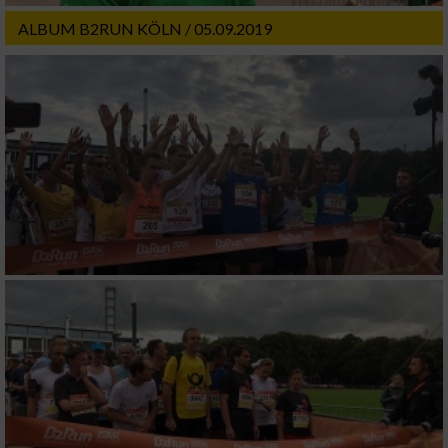
ALBUM B2RUN KÖLN / 05.09.2019
Verwendung von Profilen zur Auswahl
personalisierter Werbung
Erstellung von Profilen zur Personalisierung
von Inhalten
Verwendung von Profilen zur Auswahl
personalisierter Inhalte
Messung der Werbeleistung
Messung der Performance von Inhalten
Analyse von Zielgruppen durch Statistiken
oder Kombinationen von Daten aus
verschiedenen Quellen
Entwicklung und Verbesserung der Angebote