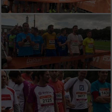
Verwendung reduzierter Daten zur Auswahl
von Inhalten
IAB-Besonderheiten:
Verwendung genauer Standortdaten
Geräte anhand von aktiv angeforderten
Informationen identifizieren
Nicht-IAB-Verarbeitungszwecke:
Notwendig
Performance
Funktional