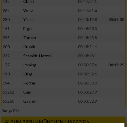
142
Christ
00:47:24.1
268
Wetz
00:47:31.6
280
Yilmaz
00:43:13.8
03:55:30
151
Ergel
00:46:40.3
258
Turhan
00:48:23.8
200
Kusiak
00:48:24.4
239
Schmidt-Hetzel
00:48:48.1
177
Imming
00:50:37.4
04:19:25
190
Kling
00:50:52.6
194
Kötter
00:50:53.0
53262
Cam
00:53:29.9
53260
Gayretli
00:53:32.9
Rang:
215.
ALBUM B2RUN MÜNCHEN / 15.07.2026