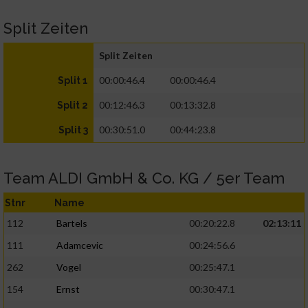
Split Zeiten
Split Zeiten
00:00:46.4
00:00:46.4
Split 1
00:12:46.3
00:13:32.8
Split 2
00:30:51.0
00:44:23.8
Split 3
Team ALDI GmbH & Co. KG / 5er Team
Stnr
Name
112
Bartels
00:20:22.8
02:13:11
111
Adamcevic
00:24:56.6
262
Vogel
00:25:47.1
154
Ernst
00:30:47.1