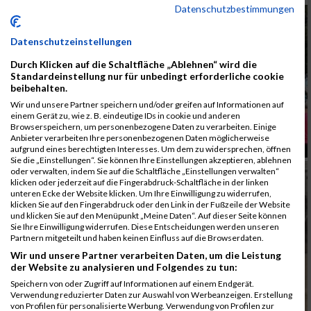
Datenschutzbestimmungen
Datenschutzeinstellungen
Durch Klicken auf die Schaltfläche „Ablehnen“ wird die
Standardeinstellung nur für unbedingt erforderliche cookie
beibehalten.
Wir und unsere Partner speichern und/oder greifen auf Informationen auf
einem Gerät zu, wie z. B. eindeutige IDs in cookie und anderen
Browserspeichern, um personenbezogene Daten zu verarbeiten. Einige
Anbieter verarbeiten Ihre personenbezogenen Daten möglicherweise
aufgrund eines berechtigten Interesses. Um dem zu widersprechen, öffnen
Sie die „Einstellungen“. Sie können Ihre Einstellungen akzeptieren, ablehnen
oder verwalten, indem Sie auf die Schaltfläche „Einstellungen verwalten“
klicken oder jederzeit auf die Fingerabdruck-Schaltfläche in der linken
unteren Ecke der Website klicken. Um Ihre Einwilligung zu widerrufen,
klicken Sie auf den Fingerabdruck oder den Link in der Fußzeile der Website
und klicken Sie auf den Menüpunkt „Meine Daten“. Auf dieser Seite können
Sie Ihre Einwilligung widerrufen. Diese Entscheidungen werden unseren
Partnern mitgeteilt und haben keinen Einfluss auf die Browserdaten.
Wir und unsere Partner verarbeiten Daten, um die Leistung
der Website zu analysieren und Folgendes zu tun:
Speichern von oder Zugriff auf Informationen auf einem Endgerät.
Verwendung reduzierter Daten zur Auswahl von Werbeanzeigen. Erstellung
von Profilen für personalisierte Werbung. Verwendung von Profilen zur