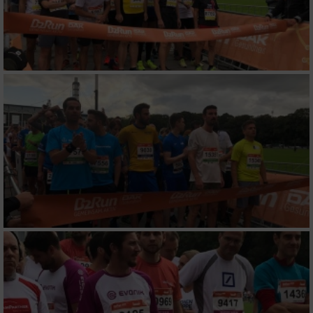
Verwendung reduzierter Daten zur Auswahl
von Inhalten
IAB-Besonderheiten:
Verwendung genauer Standortdaten
Geräte anhand von aktiv angeforderten
Informationen identifizieren
Nicht-IAB-Verarbeitungszwecke:
Notwendig
Performance
Funktional
Werbung