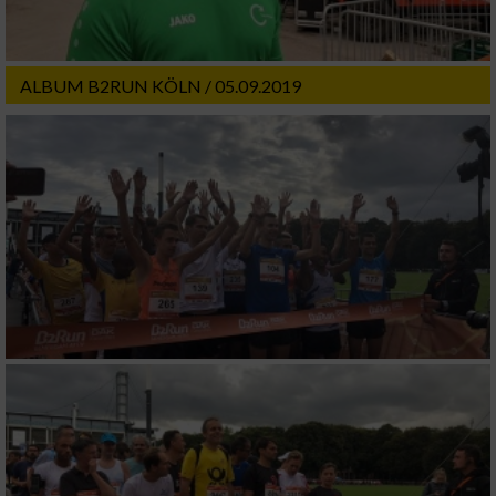
Verwendung von Profilen zur Auswahl
personalisierter Werbung
ALBUM B2RUN KÖLN / 05.09.2019
Erstellung von Profilen zur Personalisierung
von Inhalten
Verwendung von Profilen zur Auswahl
personalisierter Inhalte
Messung der Werbeleistung
Messung der Performance von Inhalten
Analyse von Zielgruppen durch Statistiken
oder Kombinationen von Daten aus
verschiedenen Quellen
Entwicklung und Verbesserung der Angebote