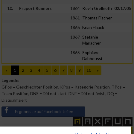
10.
Fraport Runners
1864
Kevin Grellneth
02:17:05
1861
Thomas Fischer
1866
Brian Haack
1867
Stefanie
Mariacher
1865
Sophiane
Dabboussi
«
1
2
3
4
5
6
7
8
9
10
»
Legende:
GPos = Geschlechter Position, KPos = Kategorie Position, TPos =
Team Position, DNS = Did not start, DNF = Did not finish, DQ =
Disqualifiziert
Ergebnisse auf Facebook teilen