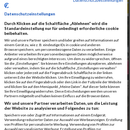
Datenschutzbestimmungen
ALBUM B2RUN MÜNCHEN / 15.07.2026
Datenschutzeinstellungen
Durch Klicken auf die Schaltfläche „Ablehnen“ wird die
Standardeinstellung nur für unbedingt erforderliche cookie
beibehalten.
Wir und unsere Partner speichern und/oder greifen auf Informationen auf
einem Gerät zu, wie z. B. eindeutige IDs in cookie und anderen
Browserspeichern, um personenbezogene Daten zu verarbeiten. Einige
Anbieter verarbeiten Ihre personenbezogenen Daten möglicherweise
aufgrund eines berechtigten Interesses. Um dem zu widersprechen, öffnen
Sie die „Einstellungen“. Sie können Ihre Einstellungen akzeptieren, ablehnen
oder verwalten, indem Sie auf die Schaltfläche „Einstellungen verwalten“
klicken oder jederzeit auf die Fingerabdruck-Schaltfläche in der linken
unteren Ecke der Website klicken. Um Ihre Einwilligung zu widerrufen,
klicken Sie auf den Fingerabdruck oder den Link in der Fußzeile der Website
und klicken Sie auf den Menüpunkt „Meine Daten“. Auf dieser Seite können
Sie Ihre Einwilligung widerrufen. Diese Entscheidungen werden unseren
Partnern mitgeteilt und haben keinen Einfluss auf die Browserdaten.
Wir und unsere Partner verarbeiten Daten, um die Leistung
der Website zu analysieren und Folgendes zu tun:
Speichern von oder Zugriff auf Informationen auf einem Endgerät.
Verwendung reduzierter Daten zur Auswahl von Werbeanzeigen. Erstellung
von Profilen für personalisierte Werbung. Verwendung von Profilen zur
Auswahl personalisierter Werbung. Erstellung von Profilen zur