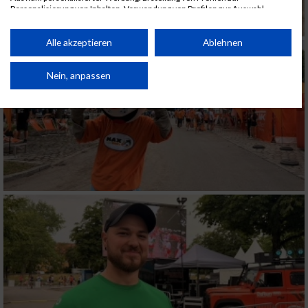
Personalisierung von Inhalten. Verwendung von Profilen zur Auswahl
personalisierter Inhalte. Messung der Werbeleistung. Messung der
Performance von Inhalten. Analyse von Zielgruppen durch Statistiken oder
Kombinationen von Daten aus verschiedenen Quellen. Entwicklung und
Alle akzeptieren
Ablehnen
Verbesserung der Angebote. Verwendung reduzierter Daten zur Auswahl
von Inhalten.
Daten können außerhalb der Europäischen Union weitergegeben und in die
Nein, anpassen
USA gesendet werden.
Ihre Einwilligung und die cookie Richtlinie gelten ausschließlich für diese
Website/App.
Partnerliste anzeigen (1 IAB-Anbieter)
Wir nutzen Ihre Daten für folgende Zwecke:
IAB-Verarbeitungszwecke:
Speichern von oder Zugriff auf Informationen
auf einem Endgerät
Verwendung reduzierter Daten zur Auswahl
von Werbeanzeigen
Erstellung von Profilen für personalisierte
Werbung