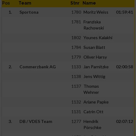
Pos
Team
Stnr
Name
1.
Sportona
1780
Moritz Weiss
01:59:41
1781
Franziska
Rachowski
1802
Younes Kalakhi
1784
Susan Blatt
1779
Oliver Harsy
2.
Commerzbank AG
1133
Jan Parnitzke
02:00:58
1138
Jens Wittig
1137
Thomas
Wehner
1132
Ariane Papke
1131
Catrin Ott
3.
DB / VDES Team
1277
Hendrik
02:07:12
Pörschke