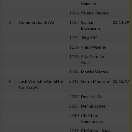
Cammert
1316
Valeria Klewes
8.
Commerzbank AG
1125
Sigmar
02:14:29
Bassmann
1124
Jörg Alff
1136
Philip Wagner
1126
Rita Cord To
Krax
1142
Monika Wlczek
9.
Jack Wolfskin GmbH &
2249
Gerrit Mensing
02:15:47
Co. KGaA
2237
Dominik Mol
2228
Dennis Duras
2240
Christine
Römermann
2231
Christina Höser