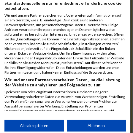
Standardeinstellung nur für unbedingt erforderliche cookie
beibehalten.
288
Engel
00:31:12.1
Wir und unsere Partner speichern und/oder greifen auf Informationen auf
452
Wahl
00:31:14.2
einem Gerät zu, wie z. B. eindeutige IDs in cookie und anderen
Browserspeichern, um personenbezogene Daten zu verarbeiten. Einige
374
Maurer
00:31:16.9
Anbieter verarbeiten Ihre personenbezogenen Daten möglicherweise
aufgrund eines berechtigten Interesses. Um dem zu widersprechen, öffnen
325
Jank
00:31:27.5
02:38:23
Sie die „Einstellungen“. Sie können Ihre Einstellungen akzeptieren, ablehnen
oder verwalten, indem Sie auf die Schaltfläche „Einstellungen verwalten“
463
Wenzel
00:31:28.4
klicken oder jederzeit auf die Fingerabdruck-Schaltfläche in der linken
unteren Ecke der Website klicken. Um Ihre Einwilligung zu widerrufen,
432
Schwarz
00:31:33.6
klicken Sie auf den Fingerabdruck oder den Link in der Fußzeile der Website
und klicken Sie auf den Menüpunkt „Meine Daten“. Auf dieser Seite können
271
Brücker
00:31:49.5
Sie Ihre Einwilligung widerrufen. Diese Entscheidungen werden unseren
Partnern mitgeteilt und haben keinen Einfluss auf die Browserdaten.
462
Weiss
00:32:04.9
Wir und unsere Partner verarbeiten Daten, um die Leistung
der Website zu analysieren und Folgendes zu tun:
252
Bast
00:32:08.7
02:42:46
Speichern von oder Zugriff auf Informationen auf einem Endgerät.
340
Korsa
00:32:14.1
Verwendung reduzierter Daten zur Auswahl von Werbeanzeigen. Erstellung
von Profilen für personalisierte Werbung. Verwendung von Profilen zur
275
Conde
00:32:26.2
Auswahl personalisierter Werbung. Erstellung von Profilen zur
Personalisierung von Inhalten. Verwendung von Profilen zur Auswahl
323
Iserbeck
00:32:43.3
personalisierter Inhalte. Messung der Werbeleistung. Messung der
Performance von Inhalten. Analyse von Zielgruppen durch Statistiken oder
424
Schramm
00:33:14.3
Kombinationen von Daten aus verschiedenen Quellen. Entwicklung und
Alle akzeptieren
Ablehnen
Verbesserung der Angebote. Verwendung reduzierter Daten zur Auswahl
411
Riegler
00:33:39.1
02:51:50