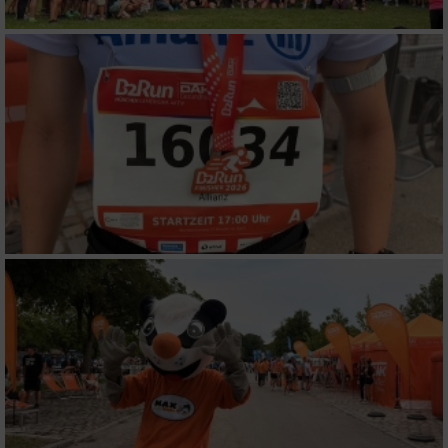
Verwendung genauer Standortdaten
Geräte anhand von aktiv angeforderten
Informationen identifizieren
Nicht-IAB-Verarbeitungszwecke:
Notwendig
Performance
Funktional
Werbung