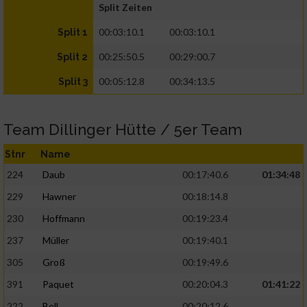
Split Zeiten
00:03:10.1
00:03:10.1
Split 1
00:25:50.5
00:29:00.7
Split 2
00:05:12.8
00:34:13.5
Split 3
Team Dillinger Hütte / 5er Team
Stnr
Name
224
Daub
00:17:40.6
01:34:48
229
Hawner
00:18:14.8
230
Hoffmann
00:19:23.4
237
Müller
00:19:40.1
305
Groß
00:19:49.6
391
Paquet
00:20:04.3
01:41:22
222
Bell
00:20:12.6