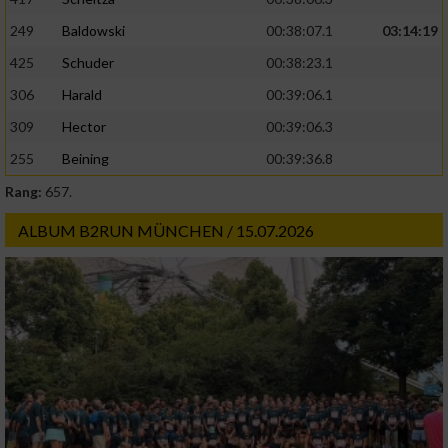
Erstellung von Profilen zur Personalisierung
von Inhalten
249
Baldowski
00:38:07.1
03:14:19
425
Schuder
00:38:23.1
Verwendung von Profilen zur Auswahl
personalisierter Inhalte
306
Harald
00:39:06.1
309
Hector
00:39:06.3
Messung der Werbeleistung
255
Beining
00:39:36.8
Rang:
657.
Messung der Performance von Inhalten
ALBUM B2RUN MÜNCHEN / 15.07.2026
Analyse von Zielgruppen durch Statistiken
oder Kombinationen von Daten aus
verschiedenen Quellen
Entwicklung und Verbesserung der Angebote
Verwendung reduzierter Daten zur Auswahl
von Inhalten
IAB-Besonderheiten: