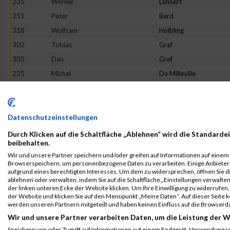
235
Werner
Lehnert
251
Peter
Bard
318
Wolfram
Hölbling
302
Tobias
Graf
303
Dan
Gref
225
Michel
De Milleville
289
Torsten
Fedick
223
Wolfgang
Brill
228
Volkmar
Fuhs
Datenschutzeinstellungen
446
Andreas
Thomaser
Durch Klicken auf die Schaltfläche „Ablehnen“ wird die Standardei
beibehalten.
239
Hans Günther
Rimpel
Wir und unsere Partner speichern und/oder greifen auf Informationen auf einem G
264
Sebastian
Börner
Browserspeichern, um personenbezogene Daten zu verarbeiten. Einige Anbiete
aufgrund eines berechtigten Interesses. Um dem zu widersprechen, öffnen Sie die
371
Andreas
Matheis
ablehnen oder verwalten, indem Sie auf die Schaltfläche „Einstellungen verwalten“
der linken unteren Ecke der Website klicken. Um Ihre Einwilligung zu widerrufen, 
431
Eckart
Schwartz
der Website und klicken Sie auf den Menüpunkt „Meine Daten“. Auf dieser Seite 
293
Anastasios
Georgopoulos
werden unseren Partnern mitgeteilt und haben keinen Einfluss auf die Browserd
Wir und unsere Partner verarbeiten Daten, um die Leistung der W
234
Jörg
Krämer
Speichern von oder Zugriff auf Informationen auf einem Endgerät. Verwendung r