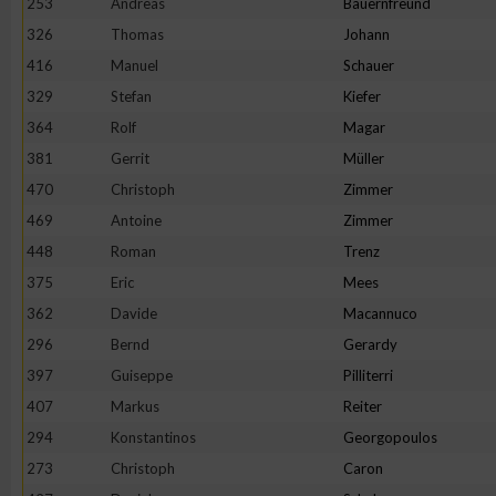
253
Andreas
Bauernfreund
326
Thomas
Johann
Erstellung von Profilen zur Personalisierung von Inhalten
416
Manuel
Schauer
329
Stefan
Kiefer
Verwendung von Profilen zur Auswahl personalisierter Inhalte
364
Rolf
Magar
381
Gerrit
Müller
Messung der Werbeleistung
470
Christoph
Zimmer
469
Antoine
Zimmer
Messung der Performance von Inhalten
448
Roman
Trenz
375
Eric
Mees
Analyse von Zielgruppen durch Statistiken oder Kombinatione
362
Davide
Macannuco
verschiedenen Quellen
296
Bernd
Gerardy
397
Guiseppe
Pilliterri
Entwicklung und Verbesserung der Angebote
407
Markus
Reiter
294
Konstantinos
Georgopoulos
Verwendung reduzierter Daten zur Auswahl von Inhalten
273
Christoph
Caron