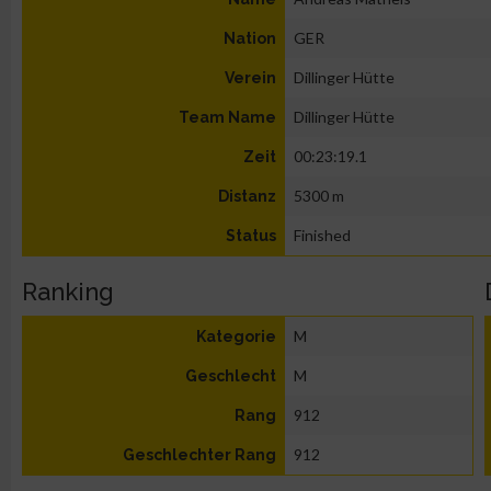
GER
Nation
Dillinger Hütte
Verein
Dillinger Hütte
Team Name
00:23:19.1
Zeit
5300 m
Distanz
Finished
Status
Ranking
M
Kategorie
M
Geschlecht
912
Rang
912
Geschlechter Rang