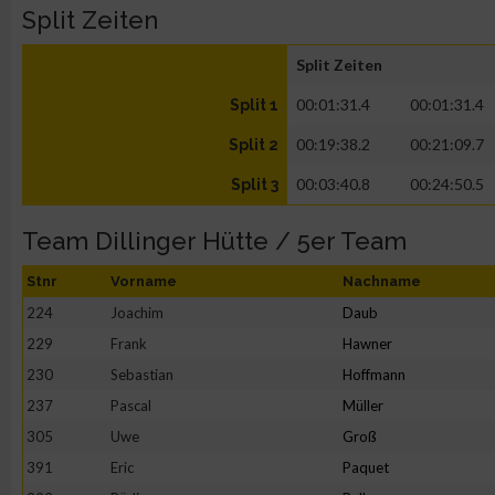
Split Zeiten
Split Zeiten
00:01:31.4
00:01:31.4
Split 1
00:19:38.2
00:21:09.7
Split 2
00:03:40.8
00:24:50.5
Split 3
Team Dillinger Hütte / 5er Team
Stnr
Vorname
Nachname
224
Joachim
Daub
229
Frank
Hawner
230
Sebastian
Hoffmann
237
Pascal
Müller
305
Uwe
Groß
391
Eric
Paquet