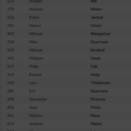
222
Rüdiger
Bell
378
Andreas
Meiers
232
Robin
Jentner
241
Marius
Schulz
460
Michael
Weisgerber
226
Marc
Eisermann
332
Michael
Kirchhof
242
Philippe
Staub
227
Philip
Falk
310
Roland
Heeg
243
Lars
Thielemann
285
Eric
Ebermann
398
Alexander
Pistorius
402
Juan
Priolo
361
Markus
Maas
454
Andreas
Walter