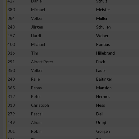
427
Daniel
Schulz
IAB-Besonderheiten:
380
Michael
Meister
Verwendung genauer Standortdaten
384
Volker
Müller
240
Jürgen
Schulien
Geräte anhand von aktiv angeforderten Informationen identifi
457
Hardi
Weber
400
Michael
Pontius
Nicht-IAB-Verarbeitungszwecke:
316
Tim
Hillebrand
Notwendig
291
Albert Peter
Fisch
350
Volker
Lauer
248
Ralle
Baitinger
Performance
365
Benny
Mansion
312
Peter
Hermes
Funktional
313
Christoph
Hess
279
Pascal
Dell
Werbung
449
Alban
Uruqi
301
Robin
Görgen