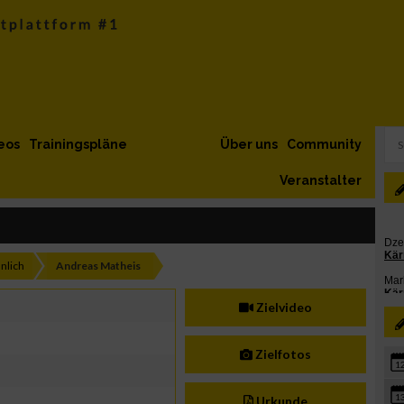
eos
Trainingspläne
Über uns
Community
Veranstalter
nlich
Andreas Matheis
Zielvideo
Zielfotos
1
1
Urkunde