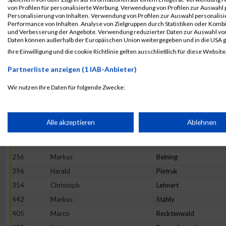
399
Sebastian
Pistorius
von Profilen für personalisierte Werbung. Verwendung von Profilen zur Auswahl p
447
Tobias
Tobae
Personalisierung von Inhalten. Verwendung von Profilen zur Auswahl personalis
Performance von Inhalten. Analyse von Zielgruppen durch Statistiken oder Komb
330
Zoltan
Kirchen
und Verbesserung der Angebote. Verwendung reduzierter Daten zur Auswahl von
Daten können außerhalb der Europäischen Union weitergegeben und in die USA 
404
Michael
Puhl
Ihre Einwilligung und die cookie Richtlinie gelten ausschließlich für diese Website
426
Christian
Schulz
Partnerliste anzeigen (1 IAB-Anbieter)
283
Manfred
Dörr
344
Tim
Krämer
Wir nutzen Ihre Daten für folgende Zwecke:
IAB-Verarbeitungszwecke:
276
Achim
Cordier
418
Joachim
Scherer
Speichern von oder Zugriff auf Informationen auf einem Endge
Alle akzeptieren
Ablehnen
272
Kevin
Burger
284
Jean-Marc
Dussaulx
Verwendung reduzierter Daten zur Auswahl von Werbeanzeige
256
Markus
Beining
396
Harald
Pietruk
Erstellung von Profilen für personalisierte Werbung
354
Christoph
Lehnert
442
Markus
Stähly
405
Marco
Recktenwald
Verwendung von Profilen zur Auswahl personalisierter Werbun