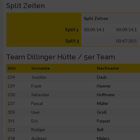
Split Zeiten
Split Zeiten
00:09:14.1
00:09:14.1
Split 1
00:47:20.5
Split 3
Team Dillinger Hütte / 5er Team
Stnr
Vorname
Nachname
224
Joachim
Daub
229
Frank
Hawner
230
Sebastian
Hoffmann
237
Pascal
Müller
305
Uwe
Groß
391
Eric
Paquet
222
Rüdiger
Bell
378
Andreas
Meiers