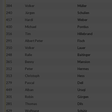
IAB-Besonderheiten:
384
Volker
Müller
Verwendung genauer Standortdaten
240
Jürgen
Schulien
457
Hardi
Weber
400
Michael
Pontius
Geräte anhand von aktiv angeforderten Informationen identifi
316
Tim
Hillebrand
Nicht-IAB-Verarbeitungszwecke:
291
Albert Peter
Fisch
350
Volker
Lauer
Notwendig
248
Ralle
Baitinger
365
Benny
Mansion
Performance
312
Peter
Hermes
313
Christoph
Hess
Funktional
279
Pascal
Dell
449
Alban
Uruqi
Werbung
301
Robin
Görgen
281
Thomas
Dils
429
Wolfgang
Schütz