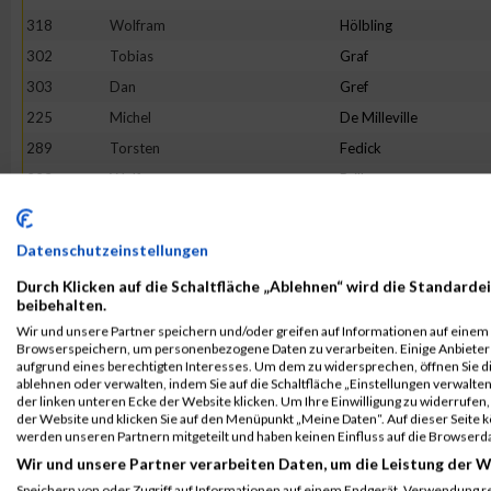
318
Wolfram
Hölbling
302
Tobias
Graf
303
Dan
Gref
225
Michel
De Milleville
289
Torsten
Fedick
223
Wolfgang
Brill
228
Volkmar
Fuhs
446
Andreas
Thomaser
Datenschutzeinstellungen
239
Hans Günther
Rimpel
Durch Klicken auf die Schaltfläche „Ablehnen“ wird die Standardei
264
Sebastian
Börner
beibehalten.
Wir und unsere Partner speichern und/oder greifen auf Informationen auf einem G
371
Andreas
Matheis
Browserspeichern, um personenbezogene Daten zu verarbeiten. Einige Anbiete
431
Eckart
Schwartz
aufgrund eines berechtigten Interesses. Um dem zu widersprechen, öffnen Sie die
ablehnen oder verwalten, indem Sie auf die Schaltfläche „Einstellungen verwalten“
293
Anastasios
Georgopoulos
der linken unteren Ecke der Website klicken. Um Ihre Einwilligung zu widerrufen, 
der Website und klicken Sie auf den Menüpunkt „Meine Daten“. Auf dieser Seite 
234
Jörg
Krämer
werden unseren Partnern mitgeteilt und haben keinen Einfluss auf die Browserd
399
Sebastian
Pistorius
Wir und unsere Partner verarbeiten Daten, um die Leistung der W
447
Tobias
Tobae
Speichern von oder Zugriff auf Informationen auf einem Endgerät. Verwendung r