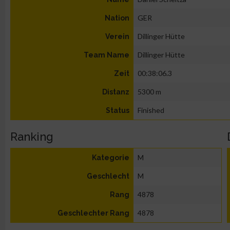
GER
Nation
Dillinger Hütte
Verein
Dillinger Hütte
Team Name
00:38:06.3
Zeit
5300 m
Distanz
Finished
Status
Ranking
M
Kategorie
M
Geschlecht
4878
Rang
4878
Geschlechter Rang