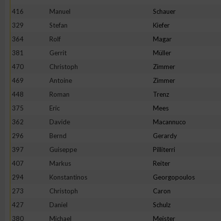
416
Manuel
Schauer
Erstellung von Profilen zur Personalisierung von Inhalten
329
Stefan
Kiefer
364
Rolf
Magar
Verwendung von Profilen zur Auswahl personalisierter Inhalte
381
Gerrit
Müller
470
Christoph
Zimmer
Messung der Werbeleistung
469
Antoine
Zimmer
448
Roman
Trenz
375
Eric
Mees
Messung der Performance von Inhalten
362
Davide
Macannuco
296
Bernd
Gerardy
Analyse von Zielgruppen durch Statistiken oder Kombinatione
verschiedenen Quellen
397
Guiseppe
Pilliterri
407
Markus
Reiter
Entwicklung und Verbesserung der Angebote
294
Konstantinos
Georgopoulos
273
Christoph
Caron
Verwendung reduzierter Daten zur Auswahl von Inhalten
427
Daniel
Schulz
380
Michael
Meister