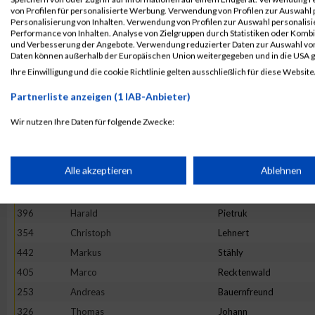
von Profilen für personalisierte Werbung. Verwendung von Profilen zur Auswahl p
330
Zoltan
Kirchen
Personalisierung von Inhalten. Verwendung von Profilen zur Auswahl personalis
Performance von Inhalten. Analyse von Zielgruppen durch Statistiken oder Komb
404
Michael
Puhl
und Verbesserung der Angebote. Verwendung reduzierter Daten zur Auswahl von
426
Christian
Schulz
Daten können außerhalb der Europäischen Union weitergegeben und in die USA 
Ihre Einwilligung und die cookie Richtlinie gelten ausschließlich für diese Website
283
Manfred
Dörr
344
Tim
Krämer
Partnerliste anzeigen (1 IAB-Anbieter)
276
Achim
Cordier
Wir nutzen Ihre Daten für folgende Zwecke:
418
Joachim
Scherer
IAB-Verarbeitungszwecke:
272
Kevin
Burger
Speichern von oder Zugriff auf Informationen auf einem Endge
Alle akzeptieren
Ablehnen
284
Jean-Marc
Dussaulx
256
Markus
Beining
Verwendung reduzierter Daten zur Auswahl von Werbeanzeige
396
Harald
Pietruk
354
Christoph
Lehnert
442
Markus
Stähly
Erstellung von Profilen für personalisierte Werbung
405
Marco
Recktenwald
253
Andreas
Bauernfreund
Verwendung von Profilen zur Auswahl personalisierter Werbun
326
Thomas
Johann