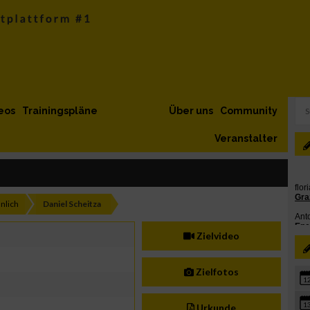
eos
Trainingspläne
Über uns
Community
Veranstalter
nlich
Daniel Scheitza
Zielvideo
Zielfotos
1
1
Urkunde