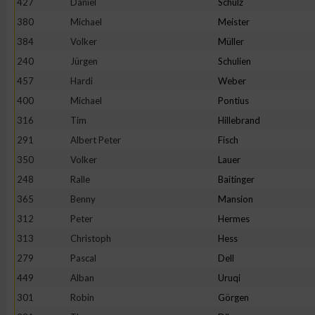
427
Daniel
Schulz
IAB-Besonderheiten:
380
Michael
Meister
Verwendung genauer Standortdaten
384
Volker
Müller
240
Jürgen
Schulien
Geräte anhand von aktiv angeforderten Informationen identifi
457
Hardi
Weber
400
Michael
Pontius
Nicht-IAB-Verarbeitungszwecke:
316
Tim
Hillebrand
Notwendig
291
Albert Peter
Fisch
350
Volker
Lauer
248
Ralle
Baitinger
Performance
365
Benny
Mansion
312
Peter
Hermes
Funktional
313
Christoph
Hess
279
Pascal
Dell
Werbung
449
Alban
Uruqi
301
Robin
Görgen