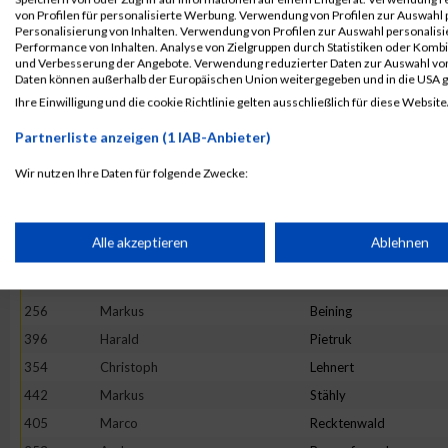
399
Sebastian
Pistorius
von Profilen für personalisierte Werbung. Verwendung von Profilen zur Auswahl p
447
Tobias
Tobae
Personalisierung von Inhalten. Verwendung von Profilen zur Auswahl personalis
Performance von Inhalten. Analyse von Zielgruppen durch Statistiken oder Komb
330
Zoltan
Kirchen
und Verbesserung der Angebote. Verwendung reduzierter Daten zur Auswahl von
Daten können außerhalb der Europäischen Union weitergegeben und in die USA 
404
Michael
Puhl
Ihre Einwilligung und die cookie Richtlinie gelten ausschließlich für diese Website
426
Christian
Schulz
Partnerliste anzeigen (1 IAB-Anbieter)
283
Manfred
Dörr
344
Tim
Krämer
Wir nutzen Ihre Daten für folgende Zwecke:
IAB-Verarbeitungszwecke:
276
Achim
Cordier
418
Joachim
Scherer
Speichern von oder Zugriff auf Informationen auf einem Endge
Alle akzeptieren
Ablehnen
272
Kevin
Burger
284
Jean-Marc
Dussaulx
Verwendung reduzierter Daten zur Auswahl von Werbeanzeige
256
Markus
Beining
396
Harald
Pietruk
Erstellung von Profilen für personalisierte Werbung
354
Christoph
Lehnert
442
Markus
Stähly
405
Marco
Recktenwald
Verwendung von Profilen zur Auswahl personalisierter Werbun