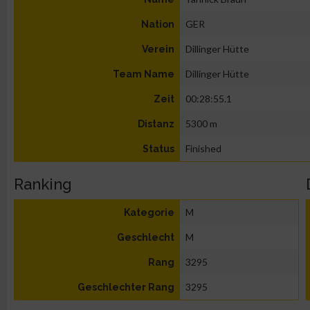
GER
Nation
Dillinger Hütte
Verein
Dillinger Hütte
Team Name
00:28:55.1
Zeit
5300 m
Distanz
Finished
Status
Ranking
M
Kategorie
M
Geschlecht
3295
Rang
3295
Geschlechter Rang