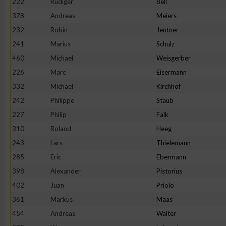
222
Rüdiger
Bell
378
Andreas
Meiers
232
Robin
Jentner
241
Marius
Schulz
460
Michael
Weisgerber
226
Marc
Eisermann
332
Michael
Kirchhof
242
Philippe
Staub
227
Philip
Falk
310
Roland
Heeg
243
Lars
Thielemann
285
Eric
Ebermann
398
Alexander
Pistorius
402
Juan
Priolo
361
Markus
Maas
454
Andreas
Walter