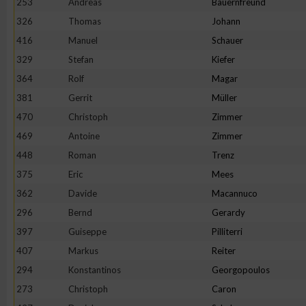
253
Andreas
Bauernfreund
326
Thomas
Johann
Erstellung von Profilen zur Personalisierung von Inhalten
416
Manuel
Schauer
329
Stefan
Kiefer
Verwendung von Profilen zur Auswahl personalisierter Inhalte
364
Rolf
Magar
381
Gerrit
Müller
Messung der Werbeleistung
470
Christoph
Zimmer
469
Antoine
Zimmer
Messung der Performance von Inhalten
448
Roman
Trenz
375
Eric
Mees
Analyse von Zielgruppen durch Statistiken oder Kombinatione
362
Davide
Macannuco
verschiedenen Quellen
296
Bernd
Gerardy
397
Guiseppe
Pilliterri
Entwicklung und Verbesserung der Angebote
407
Markus
Reiter
294
Konstantinos
Georgopoulos
Verwendung reduzierter Daten zur Auswahl von Inhalten
273
Christoph
Caron