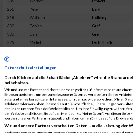
235
Werner
Lehnert
251
Peter
Bard
318
Wolfram
Hölbling
302
Tobias
Graf
303
Dan
Gref
225
Michel
De Milleville
289
Torsten
Fedick
223
Wolfgang
Brill
228
Volkmar
Fuhs
Datenschutzeinstellungen
446
Andreas
Thomaser
Durch Klicken auf die Schaltfläche „Ablehnen“ wird die Standardei
beibehalten.
239
Hans Günther
Rimpel
Wir und unsere Partner speichern und/oder greifen auf Informationen auf einem G
264
Sebastian
Börner
Browserspeichern, um personenbezogene Daten zu verarbeiten. Einige Anbiete
aufgrund eines berechtigten Interesses. Um dem zu widersprechen, öffnen Sie die
371
Andreas
Matheis
ablehnen oder verwalten, indem Sie auf die Schaltfläche „Einstellungen verwalten“
der linken unteren Ecke der Website klicken. Um Ihre Einwilligung zu widerrufen, 
431
Eckart
Schwartz
der Website und klicken Sie auf den Menüpunkt „Meine Daten“. Auf dieser Seite 
293
Anastasios
Georgopoulos
werden unseren Partnern mitgeteilt und haben keinen Einfluss auf die Browserd
Wir und unsere Partner verarbeiten Daten, um die Leistung der W
234
Jörg
Krämer
Speichern von oder Zugriff auf Informationen auf einem Endgerät. Verwendung r