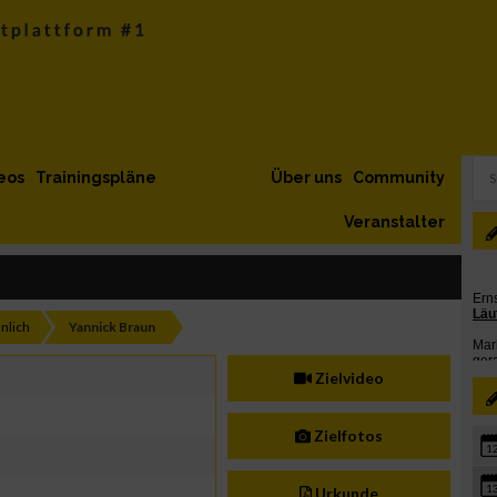
eos
Trainingspläne
Über uns
Community
Veranstalter
nlich
Yannick Braun
Zielvideo
Zielfotos
1
1
Urkunde