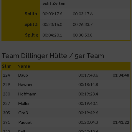
Split Zeiten
00:03:17.6
00:03:17.6
Split 1
00:23:16.0
00:26:33.7
Split 2
00:04:20.1
00:30:53.8
Split 3
Team Dillinger Hütte / 5er Team
Stnr
Name
224
Daub
00:17:40.6
01:34:48
229
Hawner
00:18:14.8
230
Hoffmann
00:19:23.4
237
Müller
00:19:40.1
305
Groß
00:19:49.6
391
Paquet
00:20:04.3
01:41:22
222
Bell
00:20:12.6