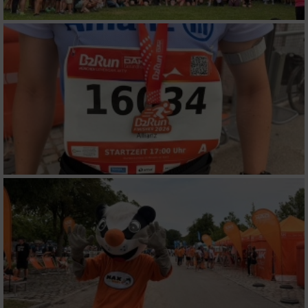
Verwendung genauer Standortdaten
Geräte anhand von aktiv angeforderten
Informationen identifizieren
Nicht-IAB-Verarbeitungszwecke:
Notwendig
Performance
Funktional
Werbung