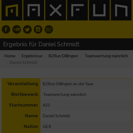
Ergebnis für Daniel Schmidt
Home
Ergebnisse
B2Run Dillingen
Teamwertung männlich
Daniel Schmidt
B2Run Dillingen an der Saar
Veranstaltung
Teamwertung männlich
Wettbewerb
423
Startnummer
Daniel Schmidt
Name
GER
Nation