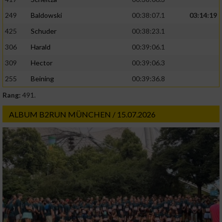
Erstellung von Profilen zur Personalisierung
von Inhalten
249
Baldowski
00:38:07.1
03:14:19
425
Schuder
00:38:23.1
Verwendung von Profilen zur Auswahl
personalisierter Inhalte
306
Harald
00:39:06.1
309
Hector
00:39:06.3
Messung der Werbeleistung
255
Beining
00:39:36.8
Rang:
491.
Messung der Performance von Inhalten
ALBUM B2RUN MÜNCHEN / 15.07.2026
Analyse von Zielgruppen durch Statistiken
oder Kombinationen von Daten aus
verschiedenen Quellen
Entwicklung und Verbesserung der Angebote
Verwendung reduzierter Daten zur Auswahl
von Inhalten
IAB-Besonderheiten: