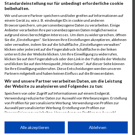
Standardeinstellung nur für unbedingt erforderliche cookie
beibehalten.
288
Engel
00:31:12.1
Wir und unsere Partner speichern und/oder greifen auf Informationen auf
452
Wahl
00:31:14.2
einem Gerät zu, wie z. B. eindeutige IDs in cookie und anderen
Browserspeichern, um personenbezogene Daten zu verarbeiten. Einige
374
Maurer
00:31:16.9
Anbieter verarbeiten Ihre personenbezogenen Daten möglicherweise
aufgrund eines berechtigten Interesses. Um dem zu widersprechen, öffnen
325
Jank
00:31:27.5
02:38:23
Sie die „Einstellungen“. Sie können Ihre Einstellungen akzeptieren, ablehnen
oder verwalten, indem Sie auf die Schaltfläche „Einstellungen verwalten“
463
Wenzel
00:31:28.4
klicken oder jederzeit auf die Fingerabdruck-Schaltfläche in der linken
unteren Ecke der Website klicken. Um Ihre Einwilligung zu widerrufen,
432
Schwarz
00:31:33.6
klicken Sie auf den Fingerabdruck oder den Link in der Fußzeile der Website
und klicken Sie auf den Menüpunkt „Meine Daten“. Auf dieser Seite können
271
Brücker
00:31:49.5
Sie Ihre Einwilligung widerrufen. Diese Entscheidungen werden unseren
Partnern mitgeteilt und haben keinen Einfluss auf die Browserdaten.
462
Weiss
00:32:04.9
Wir und unsere Partner verarbeiten Daten, um die Leistung
der Website zu analysieren und Folgendes zu tun:
252
Bast
00:32:08.7
02:42:46
Speichern von oder Zugriff auf Informationen auf einem Endgerät.
340
Korsa
00:32:14.1
Verwendung reduzierter Daten zur Auswahl von Werbeanzeigen. Erstellung
von Profilen für personalisierte Werbung. Verwendung von Profilen zur
275
Conde
00:32:26.2
Auswahl personalisierter Werbung. Erstellung von Profilen zur
Personalisierung von Inhalten. Verwendung von Profilen zur Auswahl
323
Iserbeck
00:32:43.3
personalisierter Inhalte. Messung der Werbeleistung. Messung der
Performance von Inhalten. Analyse von Zielgruppen durch Statistiken oder
424
Schramm
00:33:14.3
Kombinationen von Daten aus verschiedenen Quellen. Entwicklung und
Alle akzeptieren
Ablehnen
Verbesserung der Angebote. Verwendung reduzierter Daten zur Auswahl
411
Riegler
00:33:39.1
02:51:50