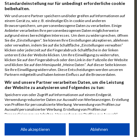
Standardeinstellung nur für unbedingt erforderliche cookie
beibehalten.
288
Engel
00:31:12.1
Wir und unsere Partner speichern und/oder greifen auf Informationen auf
452
Wahl
00:31:14.2
einem Gerät zu, wie z. B. eindeutige IDs in cookie und anderen
Browserspeichern, um personenbezogene Daten zu verarbeiten. Einige
374
Maurer
00:31:16.9
Anbieter verarbeiten Ihre personenbezogenen Daten möglicherweise
aufgrund eines berechtigten Interesses. Um dem zu widersprechen, öffnen
325
Jank
00:31:27.5
02:38:23
Sie die „Einstellungen“. Sie können Ihre Einstellungen akzeptieren, ablehnen
oder verwalten, indem Sie auf die Schaltfläche „Einstellungen verwalten“
463
Wenzel
00:31:28.4
klicken oder jederzeit auf die Fingerabdruck-Schaltfläche in der linken
unteren Ecke der Website klicken. Um Ihre Einwilligung zu widerrufen,
432
Schwarz
00:31:33.6
klicken Sie auf den Fingerabdruck oder den Link in der Fußzeile der Website
und klicken Sie auf den Menüpunkt „Meine Daten“. Auf dieser Seite können
271
Brücker
00:31:49.5
Sie Ihre Einwilligung widerrufen. Diese Entscheidungen werden unseren
Partnern mitgeteilt und haben keinen Einfluss auf die Browserdaten.
462
Weiss
00:32:04.9
Wir und unsere Partner verarbeiten Daten, um die Leistung
der Website zu analysieren und Folgendes zu tun:
252
Bast
00:32:08.7
02:42:46
Speichern von oder Zugriff auf Informationen auf einem Endgerät.
340
Korsa
00:32:14.1
Verwendung reduzierter Daten zur Auswahl von Werbeanzeigen. Erstellung
von Profilen für personalisierte Werbung. Verwendung von Profilen zur
275
Conde
00:32:26.2
Auswahl personalisierter Werbung. Erstellung von Profilen zur
Personalisierung von Inhalten. Verwendung von Profilen zur Auswahl
323
Iserbeck
00:32:43.3
personalisierter Inhalte. Messung der Werbeleistung. Messung der
Performance von Inhalten. Analyse von Zielgruppen durch Statistiken oder
424
Schramm
00:33:14.3
Kombinationen von Daten aus verschiedenen Quellen. Entwicklung und
Alle akzeptieren
Ablehnen
Verbesserung der Angebote. Verwendung reduzierter Daten zur Auswahl
411
Riegler
00:33:39.1
02:51:50