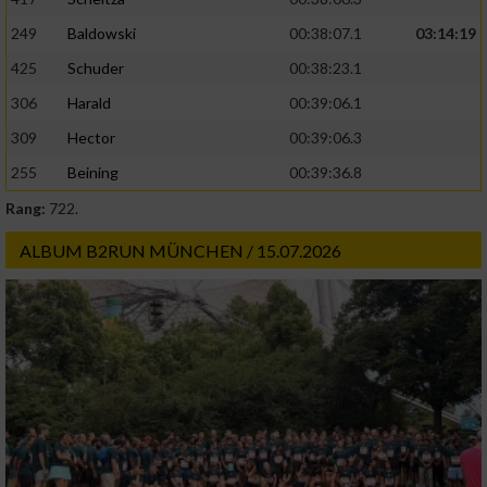
Erstellung von Profilen zur Personalisierung
von Inhalten
249
Baldowski
00:38:07.1
03:14:19
425
Schuder
00:38:23.1
Verwendung von Profilen zur Auswahl
personalisierter Inhalte
306
Harald
00:39:06.1
309
Hector
00:39:06.3
Messung der Werbeleistung
255
Beining
00:39:36.8
Rang:
722.
Messung der Performance von Inhalten
ALBUM B2RUN MÜNCHEN / 15.07.2026
Analyse von Zielgruppen durch Statistiken
oder Kombinationen von Daten aus
verschiedenen Quellen
Entwicklung und Verbesserung der Angebote
Verwendung reduzierter Daten zur Auswahl
von Inhalten
IAB-Besonderheiten: