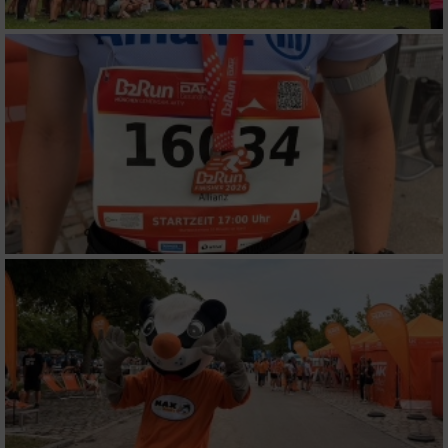
Verwendung genauer Standortdaten
Geräte anhand von aktiv angeforderten
Informationen identifizieren
Nicht-IAB-Verarbeitungszwecke:
Notwendig
Performance
Funktional
Werbung