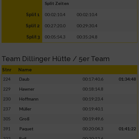
Split Zeiten
00:02:10.4
00:02:10.4
Split 1
00:27:20.0
00:29:30.4
Split 2
00:05:54.3
00:35:24.8
Split 3
Team Dillinger Hütte / 5er Team
Stnr
Name
224
Daub
00:17:40.6
01:34:48
229
Hawner
00:18:14.8
230
Hoffmann
00:19:23.4
237
Müller
00:19:40.1
305
Groß
00:19:49.6
391
Paquet
00:20:04.3
01:41:22
222
Bell
00:20:12.6