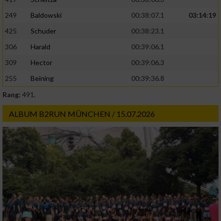
Erstellung von Profilen zur Personalisierung
von Inhalten
249
Baldowski
00:38:07.1
03:14:19
425
Schuder
00:38:23.1
Verwendung von Profilen zur Auswahl
personalisierter Inhalte
306
Harald
00:39:06.1
309
Hector
00:39:06.3
Messung der Werbeleistung
255
Beining
00:39:36.8
Rang:
491.
Messung der Performance von Inhalten
ALBUM B2RUN MÜNCHEN / 15.07.2026
Analyse von Zielgruppen durch Statistiken
oder Kombinationen von Daten aus
verschiedenen Quellen
Entwicklung und Verbesserung der Angebote
Verwendung reduzierter Daten zur Auswahl
von Inhalten
IAB-Besonderheiten: