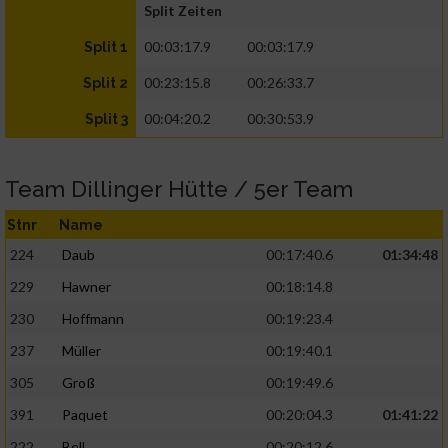
Split Zeiten
00:03:17.9
00:03:17.9
Split 1
00:23:15.8
00:26:33.7
Split 2
00:04:20.2
00:30:53.9
Split 3
Team Dillinger Hütte / 5er Team
Stnr
Name
224
Daub
00:17:40.6
01:34:48
229
Hawner
00:18:14.8
230
Hoffmann
00:19:23.4
237
Müller
00:19:40.1
305
Groß
00:19:49.6
391
Paquet
00:20:04.3
01:41:22
222
Bell
00:20:12.6