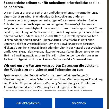
Standardeinstellung nur für unbedingt erforderliche cookie
beibehalten.
288
Engel
00:31:12.1
Wir und unsere Partner speichern und/oder greifen auf Informationen auf
452
Wahl
00:31:14.2
einem Gerät zu, wie z. B. eindeutige IDs in cookie und anderen
Browserspeichern, um personenbezogene Daten zu verarbeiten. Einige
374
Maurer
00:31:16.9
Anbieter verarbeiten Ihre personenbezogenen Daten möglicherweise
aufgrund eines berechtigten Interesses. Um dem zu widersprechen, öffnen
325
Jank
00:31:27.5
02:38:23
Sie die „Einstellungen“. Sie können Ihre Einstellungen akzeptieren, ablehnen
oder verwalten, indem Sie auf die Schaltfläche „Einstellungen verwalten“
463
Wenzel
00:31:28.4
klicken oder jederzeit auf die Fingerabdruck-Schaltfläche in der linken
unteren Ecke der Website klicken. Um Ihre Einwilligung zu widerrufen,
432
Schwarz
00:31:33.6
klicken Sie auf den Fingerabdruck oder den Link in der Fußzeile der Website
und klicken Sie auf den Menüpunkt „Meine Daten“. Auf dieser Seite können
271
Brücker
00:31:49.5
Sie Ihre Einwilligung widerrufen. Diese Entscheidungen werden unseren
Partnern mitgeteilt und haben keinen Einfluss auf die Browserdaten.
462
Weiss
00:32:04.9
Wir und unsere Partner verarbeiten Daten, um die Leistung
der Website zu analysieren und Folgendes zu tun:
252
Bast
00:32:08.7
02:42:46
Speichern von oder Zugriff auf Informationen auf einem Endgerät.
340
Korsa
00:32:14.1
Verwendung reduzierter Daten zur Auswahl von Werbeanzeigen. Erstellung
von Profilen für personalisierte Werbung. Verwendung von Profilen zur
275
Conde
00:32:26.2
Auswahl personalisierter Werbung. Erstellung von Profilen zur
Personalisierung von Inhalten. Verwendung von Profilen zur Auswahl
323
Iserbeck
00:32:43.3
personalisierter Inhalte. Messung der Werbeleistung. Messung der
Performance von Inhalten. Analyse von Zielgruppen durch Statistiken oder
424
Schramm
00:33:14.3
Kombinationen von Daten aus verschiedenen Quellen. Entwicklung und
Alle akzeptieren
Ablehnen
Verbesserung der Angebote. Verwendung reduzierter Daten zur Auswahl
411
Riegler
00:33:39.1
02:51:50