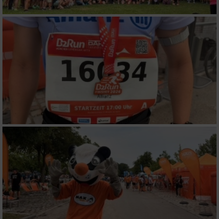
Verwendung genauer Standortdaten
Geräte anhand von aktiv angeforderten
Informationen identifizieren
Nicht-IAB-Verarbeitungszwecke:
Notwendig
Performance
Funktional
Werbung