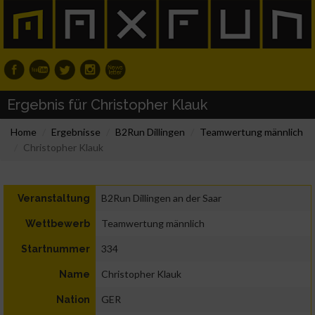
Ergebnis für Christopher Klauk
Home
Ergebnisse
B2Run Dillingen
Teamwertung männlich
Christopher Klauk
B2Run Dillingen an der Saar
Veranstaltung
Teamwertung männlich
Wettbewerb
334
Startnummer
Christopher Klauk
Name
GER
Nation