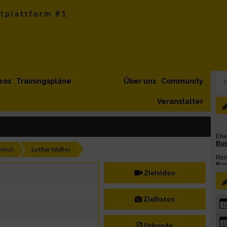
eos
Trainingspläne
Über uns
Community
Veranstalter
nlich
Lothar Walter
Zielvideo
Zielfotos
1
1
Urkunde