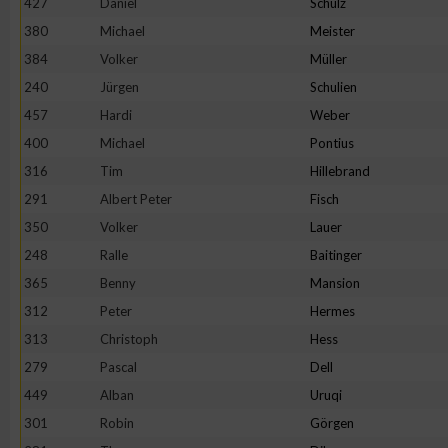
427
Daniel
Schulz
IAB-Besonderheiten:
380
Michael
Meister
Verwendung genauer Standortdaten
384
Volker
Müller
240
Jürgen
Schulien
Geräte anhand von aktiv angeforderten Informationen identifi
457
Hardi
Weber
400
Michael
Pontius
Nicht-IAB-Verarbeitungszwecke:
316
Tim
Hillebrand
Notwendig
291
Albert Peter
Fisch
350
Volker
Lauer
248
Ralle
Baitinger
Performance
365
Benny
Mansion
312
Peter
Hermes
Funktional
313
Christoph
Hess
279
Pascal
Dell
Werbung
449
Alban
Uruqi
301
Robin
Görgen