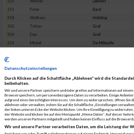
235
Werner
Lehnert
251
Peter
Bard
318
Wolfram
Hölbling
302
Tobias
Graf
303
Dan
Gref
225
Michel
De Milleville
289
Torsten
Fedick
223
Wolfgang
Brill
228
Volkmar
Fuhs
Datenschutzeinstellungen
446
Andreas
Thomaser
Durch Klicken auf die Schaltfläche „Ablehnen“ wird die Standardei
beibehalten.
239
Hans Günther
Rimpel
Wir und unsere Partner speichern und/oder greifen auf Informationen auf einem G
264
Sebastian
Börner
Browserspeichern, um personenbezogene Daten zu verarbeiten. Einige Anbiete
aufgrund eines berechtigten Interesses. Um dem zu widersprechen, öffnen Sie die
371
Andreas
Matheis
ablehnen oder verwalten, indem Sie auf die Schaltfläche „Einstellungen verwalten“
der linken unteren Ecke der Website klicken. Um Ihre Einwilligung zu widerrufen, 
431
Eckart
Schwartz
der Website und klicken Sie auf den Menüpunkt „Meine Daten“. Auf dieser Seite 
293
Anastasios
Georgopoulos
werden unseren Partnern mitgeteilt und haben keinen Einfluss auf die Browserd
Wir und unsere Partner verarbeiten Daten, um die Leistung der W
234
Jörg
Krämer
Speichern von oder Zugriff auf Informationen auf einem Endgerät. Verwendung r