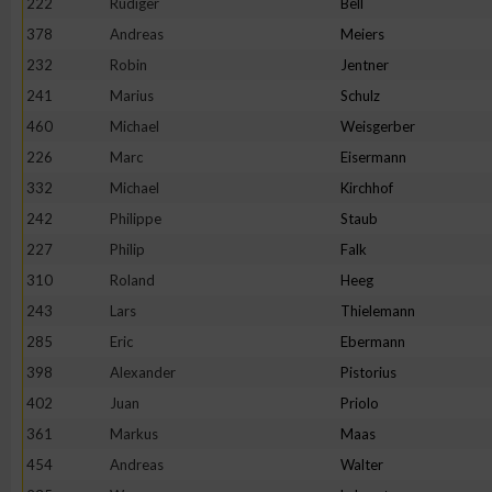
222
Rüdiger
Bell
378
Andreas
Meiers
232
Robin
Jentner
241
Marius
Schulz
460
Michael
Weisgerber
226
Marc
Eisermann
332
Michael
Kirchhof
242
Philippe
Staub
227
Philip
Falk
310
Roland
Heeg
243
Lars
Thielemann
285
Eric
Ebermann
398
Alexander
Pistorius
402
Juan
Priolo
361
Markus
Maas
454
Andreas
Walter