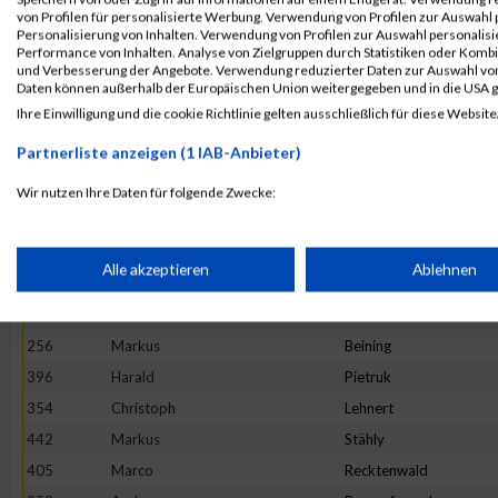
399
Sebastian
Pistorius
von Profilen für personalisierte Werbung. Verwendung von Profilen zur Auswahl p
447
Tobias
Tobae
Personalisierung von Inhalten. Verwendung von Profilen zur Auswahl personalis
Performance von Inhalten. Analyse von Zielgruppen durch Statistiken oder Komb
330
Zoltan
Kirchen
und Verbesserung der Angebote. Verwendung reduzierter Daten zur Auswahl von
Daten können außerhalb der Europäischen Union weitergegeben und in die USA 
404
Michael
Puhl
Ihre Einwilligung und die cookie Richtlinie gelten ausschließlich für diese Website
426
Christian
Schulz
Partnerliste anzeigen (1 IAB-Anbieter)
283
Manfred
Dörr
344
Tim
Krämer
Wir nutzen Ihre Daten für folgende Zwecke:
IAB-Verarbeitungszwecke:
276
Achim
Cordier
418
Joachim
Scherer
Speichern von oder Zugriff auf Informationen auf einem Endge
Alle akzeptieren
Ablehnen
272
Kevin
Burger
284
Jean-Marc
Dussaulx
Verwendung reduzierter Daten zur Auswahl von Werbeanzeige
256
Markus
Beining
396
Harald
Pietruk
Erstellung von Profilen für personalisierte Werbung
354
Christoph
Lehnert
442
Markus
Stähly
405
Marco
Recktenwald
Verwendung von Profilen zur Auswahl personalisierter Werbun