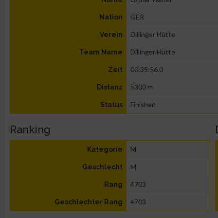
GER
Nation
Dillinger Hütte
Verein
Dillinger Hütte
Team Name
00:35:56.0
Zeit
5300 m
Distanz
Finished
Status
Ranking
M
Kategorie
M
Geschlecht
4703
Rang
4703
Geschlechter Rang