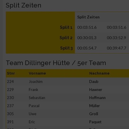
Split Zeiten
Split Zeiten
00:03:51.6
00:03:51.6
Split 1
00:30:01.3
00:33:52.9
Split 2
00:05:54.7
00:39:47.7
Split 3
Team Dillinger Hütte / 5er Team
Stnr
Vorname
Nachname
224
Joachim
Daub
229
Frank
Hawner
230
Sebastian
Hoffmann
237
Pascal
Müller
305
Uwe
Groß
391
Eric
Paquet