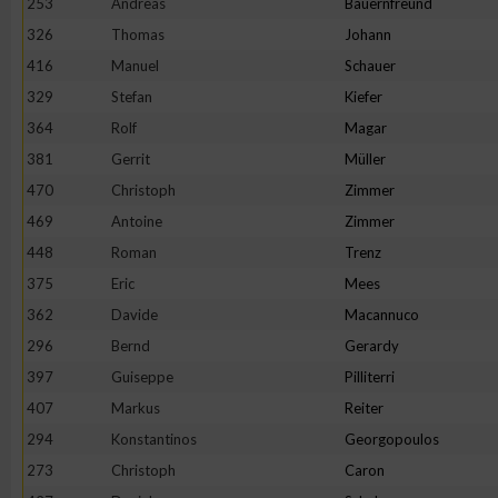
253
Andreas
Bauernfreund
326
Thomas
Johann
Erstellung von Profilen zur Personalisierung von Inhalten
416
Manuel
Schauer
329
Stefan
Kiefer
Verwendung von Profilen zur Auswahl personalisierter Inhalte
364
Rolf
Magar
381
Gerrit
Müller
Messung der Werbeleistung
470
Christoph
Zimmer
469
Antoine
Zimmer
Messung der Performance von Inhalten
448
Roman
Trenz
375
Eric
Mees
Analyse von Zielgruppen durch Statistiken oder Kombinatione
362
Davide
Macannuco
verschiedenen Quellen
296
Bernd
Gerardy
397
Guiseppe
Pilliterri
Entwicklung und Verbesserung der Angebote
407
Markus
Reiter
294
Konstantinos
Georgopoulos
Verwendung reduzierter Daten zur Auswahl von Inhalten
273
Christoph
Caron