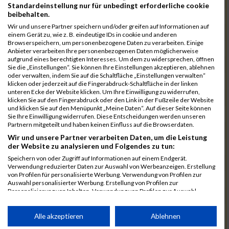
Standardeinstellung nur für unbedingt erforderliche cookie
beibehalten.
288
Engel
00:31:12.1
Wir und unsere Partner speichern und/oder greifen auf Informationen auf
452
Wahl
00:31:14.2
einem Gerät zu, wie z. B. eindeutige IDs in cookie und anderen
Browserspeichern, um personenbezogene Daten zu verarbeiten. Einige
374
Maurer
00:31:16.9
Anbieter verarbeiten Ihre personenbezogenen Daten möglicherweise
aufgrund eines berechtigten Interesses. Um dem zu widersprechen, öffnen
325
Jank
00:31:27.5
02:38:23
Sie die „Einstellungen“. Sie können Ihre Einstellungen akzeptieren, ablehnen
oder verwalten, indem Sie auf die Schaltfläche „Einstellungen verwalten“
463
Wenzel
00:31:28.4
klicken oder jederzeit auf die Fingerabdruck-Schaltfläche in der linken
unteren Ecke der Website klicken. Um Ihre Einwilligung zu widerrufen,
432
Schwarz
00:31:33.6
klicken Sie auf den Fingerabdruck oder den Link in der Fußzeile der Website
und klicken Sie auf den Menüpunkt „Meine Daten“. Auf dieser Seite können
271
Brücker
00:31:49.5
Sie Ihre Einwilligung widerrufen. Diese Entscheidungen werden unseren
Partnern mitgeteilt und haben keinen Einfluss auf die Browserdaten.
462
Weiss
00:32:04.9
Wir und unsere Partner verarbeiten Daten, um die Leistung
der Website zu analysieren und Folgendes zu tun:
252
Bast
00:32:08.7
02:42:46
Speichern von oder Zugriff auf Informationen auf einem Endgerät.
340
Korsa
00:32:14.1
Verwendung reduzierter Daten zur Auswahl von Werbeanzeigen. Erstellung
von Profilen für personalisierte Werbung. Verwendung von Profilen zur
275
Conde
00:32:26.2
Auswahl personalisierter Werbung. Erstellung von Profilen zur
Personalisierung von Inhalten. Verwendung von Profilen zur Auswahl
323
Iserbeck
00:32:43.3
personalisierter Inhalte. Messung der Werbeleistung. Messung der
Performance von Inhalten. Analyse von Zielgruppen durch Statistiken oder
424
Schramm
00:33:14.3
Kombinationen von Daten aus verschiedenen Quellen. Entwicklung und
Alle akzeptieren
Ablehnen
Verbesserung der Angebote. Verwendung reduzierter Daten zur Auswahl
411
Riegler
00:33:39.1
02:51:50