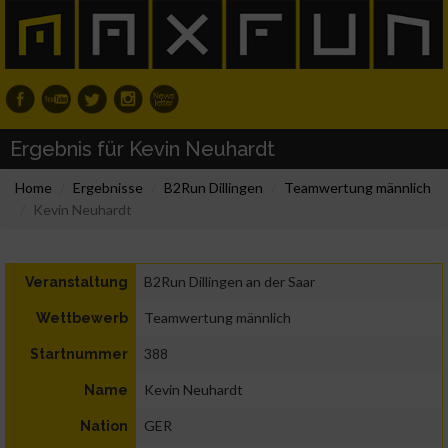
Ergebnis für Kevin Neuhardt
Home
Ergebnisse
B2Run Dillingen
Teamwertung männlich
Kevin Neuhardt
B2Run Dillingen an der Saar
Veranstaltung
Teamwertung männlich
Wettbewerb
388
Startnummer
Kevin Neuhardt
Name
GER
Nation