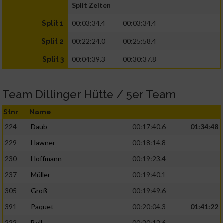
Split Zeiten
00:03:34.4
00:03:34.4
Split 1
00:22:24.0
00:25:58.4
Split 2
00:04:39.3
00:30:37.8
Split 3
Team Dillinger Hütte / 5er Team
Stnr
Name
224
Daub
00:17:40.6
01:34:48
229
Hawner
00:18:14.8
230
Hoffmann
00:19:23.4
237
Müller
00:19:40.1
305
Groß
00:19:49.6
391
Paquet
00:20:04.3
01:41:22
222
Bell
00:20:12.6