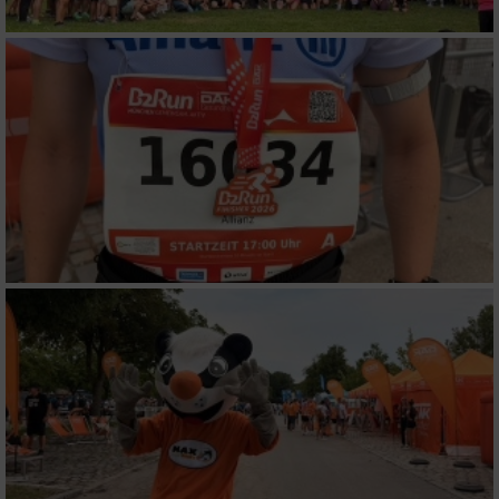
Verwendung genauer Standortdaten
Geräte anhand von aktiv angeforderten
Informationen identifizieren
Nicht-IAB-Verarbeitungszwecke:
Notwendig
Performance
Funktional
Werbung