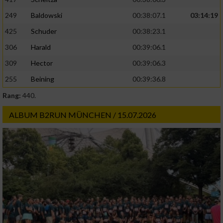
Erstellung von Profilen zur Personalisierung
von Inhalten
249
Baldowski
00:38:07.1
03:14:19
425
Schuder
00:38:23.1
Verwendung von Profilen zur Auswahl
personalisierter Inhalte
306
Harald
00:39:06.1
309
Hector
00:39:06.3
Messung der Werbeleistung
255
Beining
00:39:36.8
Rang:
440.
Messung der Performance von Inhalten
ALBUM B2RUN MÜNCHEN / 15.07.2026
Analyse von Zielgruppen durch Statistiken
oder Kombinationen von Daten aus
verschiedenen Quellen
Entwicklung und Verbesserung der Angebote
Verwendung reduzierter Daten zur Auswahl
von Inhalten
IAB-Besonderheiten: