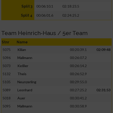
00:06:10.1
02:18:23.5
Split 3
00:06:01.6
02:24:25.2
Split 4
Team Heinrich-Haus / 5er Team
Stnr
Name
5075
Kilian
00:20:39.1
02:09:48
5096
Mallmann
00:26:07.2
5073
Keßler
00:26:14.2
5132
Theis
00:26:52.9
5105
Neunzerling
00:29:55.0
5089
Leonhard
00:27:25.2
02:31:53
5018
Auer
00:30:41.2
5095
Mallmann
00:30:58.9