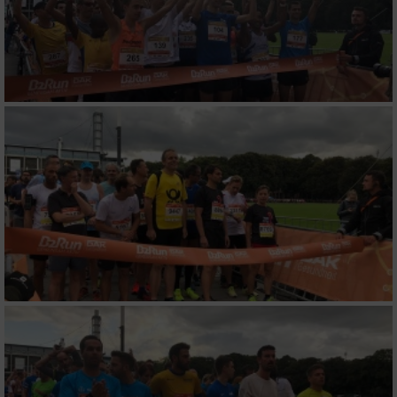
auf einem Endgerät
Verwendung reduzierter Daten zur Auswahl
von Werbeanzeigen
Erstellung von Profilen für personalisierte
Werbung
Verwendung von Profilen zur Auswahl
personalisierter Werbung
Erstellung von Profilen zur Personalisierung
von Inhalten
Verwendung von Profilen zur Auswahl
personalisierter Inhalte
Messung der Werbeleistung
Messung der Performance von Inhalten