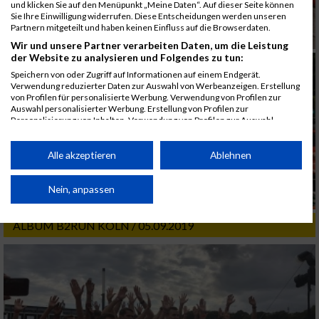
und klicken Sie auf den Menüpunkt „Meine Daten“. Auf dieser Seite können
Sie Ihre Einwilligung widerrufen. Diese Entscheidungen werden unseren
Partnern mitgeteilt und haben keinen Einfluss auf die Browserdaten.
Wir und unsere Partner verarbeiten Daten, um die Leistung
der Website zu analysieren und Folgendes zu tun:
Speichern von oder Zugriff auf Informationen auf einem Endgerät.
Verwendung reduzierter Daten zur Auswahl von Werbeanzeigen. Erstellung
von Profilen für personalisierte Werbung. Verwendung von Profilen zur
Auswahl personalisierter Werbung. Erstellung von Profilen zur
Personalisierung von Inhalten. Verwendung von Profilen zur Auswahl
personalisierter Inhalte. Messung der Werbeleistung. Messung der
Performance von Inhalten. Analyse von Zielgruppen durch Statistiken oder
Kombinationen von Daten aus verschiedenen Quellen. Entwicklung und
Alle akzeptieren
Ablehnen
Verbesserung der Angebote. Verwendung reduzierter Daten zur Auswahl
von Inhalten.
Daten können außerhalb der Europäischen Union weitergegeben und in die
Nein, anpassen
USA gesendet werden.
Ihre Einwilligung und die cookie Richtlinie gelten ausschließlich für diese
ALBUM B2RUN KÖLN / 05.09.2019
Website/App.
Partnerliste anzeigen (1 IAB-Anbieter)
Wir nutzen Ihre Daten für folgende Zwecke:
IAB-Verarbeitungszwecke:
Speichern von oder Zugriff auf Informationen