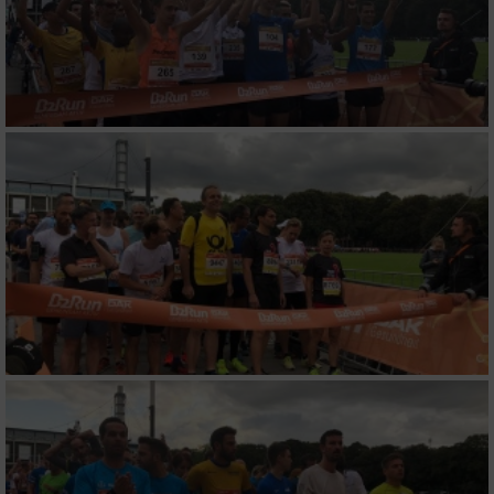
auf einem Endgerät
Verwendung reduzierter Daten zur Auswahl
von Werbeanzeigen
Erstellung von Profilen für personalisierte
Werbung
Verwendung von Profilen zur Auswahl
personalisierter Werbung
Erstellung von Profilen zur Personalisierung
von Inhalten
Verwendung von Profilen zur Auswahl
personalisierter Inhalte
Messung der Werbeleistung
Messung der Performance von Inhalten