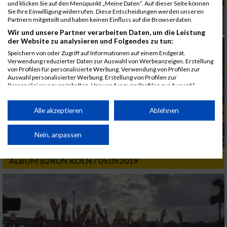
und klicken Sie auf den Menüpunkt „Meine Daten“. Auf dieser Seite können
Sie Ihre Einwilligung widerrufen. Diese Entscheidungen werden unseren
Partnern mitgeteilt und haben keinen Einfluss auf die Browserdaten.
Wir und unsere Partner verarbeiten Daten, um die Leistung
der Website zu analysieren und Folgendes zu tun:
Speichern von oder Zugriff auf Informationen auf einem Endgerät.
Verwendung reduzierter Daten zur Auswahl von Werbeanzeigen. Erstellung
von Profilen für personalisierte Werbung. Verwendung von Profilen zur
Auswahl personalisierter Werbung. Erstellung von Profilen zur
Personalisierung von Inhalten. Verwendung von Profilen zur Auswahl
personalisierter Inhalte. Messung der Werbeleistung. Messung der
Performance von Inhalten. Analyse von Zielgruppen durch Statistiken oder
Kombinationen von Daten aus verschiedenen Quellen. Entwicklung und
Alle akzeptieren
Ablehnen
Verbesserung der Angebote. Verwendung reduzierter Daten zur Auswahl
von Inhalten.
Daten können außerhalb der Europäischen Union weitergegeben und in die
Nein, anpassen
USA gesendet werden.
Ihre Einwilligung und die cookie Richtlinie gelten ausschließlich für diese
ALBUM B2RUN KÖLN / 05.09.2019
Website/App.
Partnerliste anzeigen (1 IAB-Anbieter)
Wir nutzen Ihre Daten für folgende Zwecke:
IAB-Verarbeitungszwecke:
Speichern von oder Zugriff auf Informationen