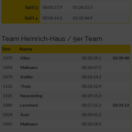
00:05:27.9
01:26:32.5
Split 3
00:06:14.3
01:32:46.9
Split 4
Team Heinrich-Haus / 5er Team
Stnr
Name
5075
Kilian
00:20:39.1
02:09:48
5096
Mallmann
00:26:07.2
5073
Keßler
00:26:14.2
5132
Theis
00:26:52.9
5105
Neunzerling
00:29:55.0
5089
Leonhard
00:27:25.2
02:31:53
5018
Auer
00:30:41.2
5095
Mallmann
00:30:58.9