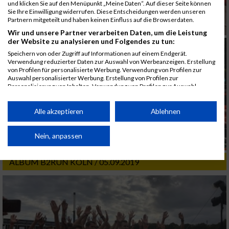
und klicken Sie auf den Menüpunkt „Meine Daten“. Auf dieser Seite können
Sie Ihre Einwilligung widerrufen. Diese Entscheidungen werden unseren
Partnern mitgeteilt und haben keinen Einfluss auf die Browserdaten.
Wir und unsere Partner verarbeiten Daten, um die Leistung
der Website zu analysieren und Folgendes zu tun:
Speichern von oder Zugriff auf Informationen auf einem Endgerät.
Verwendung reduzierter Daten zur Auswahl von Werbeanzeigen. Erstellung
von Profilen für personalisierte Werbung. Verwendung von Profilen zur
Auswahl personalisierter Werbung. Erstellung von Profilen zur
Personalisierung von Inhalten. Verwendung von Profilen zur Auswahl
personalisierter Inhalte. Messung der Werbeleistung. Messung der
Performance von Inhalten. Analyse von Zielgruppen durch Statistiken oder
Kombinationen von Daten aus verschiedenen Quellen. Entwicklung und
Alle akzeptieren
Ablehnen
Verbesserung der Angebote. Verwendung reduzierter Daten zur Auswahl
von Inhalten.
Daten können außerhalb der Europäischen Union weitergegeben und in die
Nein, anpassen
USA gesendet werden.
Ihre Einwilligung und die cookie Richtlinie gelten ausschließlich für diese
ALBUM B2RUN KÖLN / 05.09.2019
Website/App.
Partnerliste anzeigen (1 IAB-Anbieter)
Wir nutzen Ihre Daten für folgende Zwecke:
IAB-Verarbeitungszwecke:
Speichern von oder Zugriff auf Informationen