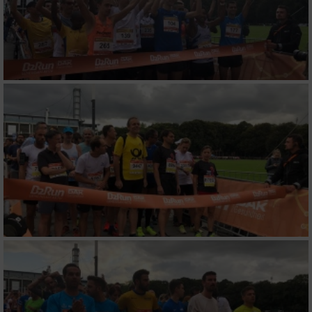
auf einem Endgerät
Verwendung reduzierter Daten zur Auswahl
von Werbeanzeigen
Erstellung von Profilen für personalisierte
Werbung
Verwendung von Profilen zur Auswahl
personalisierter Werbung
Erstellung von Profilen zur Personalisierung
von Inhalten
Verwendung von Profilen zur Auswahl
personalisierter Inhalte
Messung der Werbeleistung
Messung der Performance von Inhalten