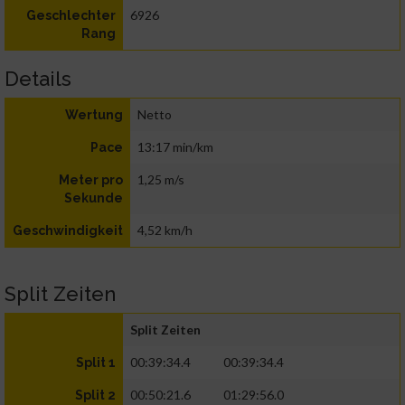
6926
Geschlechter
Rang
Details
Netto
Wertung
13:17 min/km
Pace
1,25 m/s
Meter pro
Sekunde
4,52 km/h
Geschwindigkeit
Split Zeiten
Split Zeiten
00:39:34.4
00:39:34.4
Split 1
00:50:21.6
01:29:56.0
Split 2