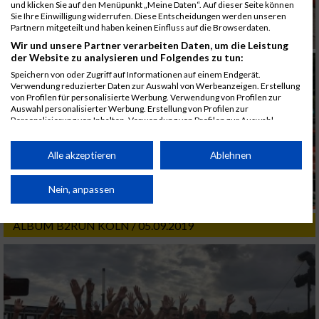
und klicken Sie auf den Menüpunkt „Meine Daten“. Auf dieser Seite können
Sie Ihre Einwilligung widerrufen. Diese Entscheidungen werden unseren
Partnern mitgeteilt und haben keinen Einfluss auf die Browserdaten.
Wir und unsere Partner verarbeiten Daten, um die Leistung
der Website zu analysieren und Folgendes zu tun:
Speichern von oder Zugriff auf Informationen auf einem Endgerät.
Verwendung reduzierter Daten zur Auswahl von Werbeanzeigen. Erstellung
von Profilen für personalisierte Werbung. Verwendung von Profilen zur
Auswahl personalisierter Werbung. Erstellung von Profilen zur
Personalisierung von Inhalten. Verwendung von Profilen zur Auswahl
personalisierter Inhalte. Messung der Werbeleistung. Messung der
Performance von Inhalten. Analyse von Zielgruppen durch Statistiken oder
Kombinationen von Daten aus verschiedenen Quellen. Entwicklung und
Alle akzeptieren
Ablehnen
Verbesserung der Angebote. Verwendung reduzierter Daten zur Auswahl
von Inhalten.
Daten können außerhalb der Europäischen Union weitergegeben und in die
Nein, anpassen
USA gesendet werden.
Ihre Einwilligung und die cookie Richtlinie gelten ausschließlich für diese
ALBUM B2RUN KÖLN / 05.09.2019
Website/App.
Partnerliste anzeigen (1 IAB-Anbieter)
Wir nutzen Ihre Daten für folgende Zwecke:
IAB-Verarbeitungszwecke:
Speichern von oder Zugriff auf Informationen