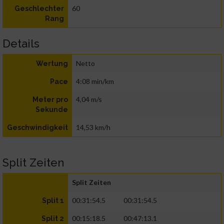
60
Geschlechter
Rang
Details
Netto
Wertung
4:08 min/km
Pace
4,04 m/s
Meter pro
Sekunde
14,53 km/h
Geschwindigkeit
Split Zeiten
Split Zeiten
00:31:54.5
00:31:54.5
Split 1
00:15:18.5
00:47:13.1
Split 2