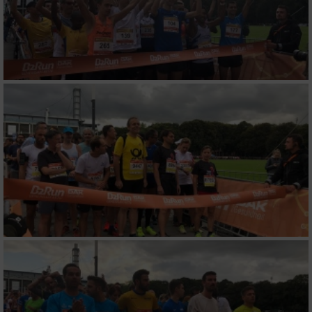
auf einem Endgerät
Verwendung reduzierter Daten zur Auswahl
von Werbeanzeigen
Erstellung von Profilen für personalisierte
Werbung
Verwendung von Profilen zur Auswahl
personalisierter Werbung
Erstellung von Profilen zur Personalisierung
von Inhalten
Verwendung von Profilen zur Auswahl
personalisierter Inhalte
Messung der Werbeleistung
Messung der Performance von Inhalten