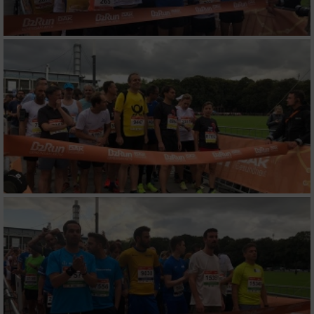
Verwendung genauer Standortdaten
Geräte anhand von aktiv angeforderten
Informationen identifizieren
Nicht-IAB-Verarbeitungszwecke:
Notwendig
Performance
Funktional
Werbung