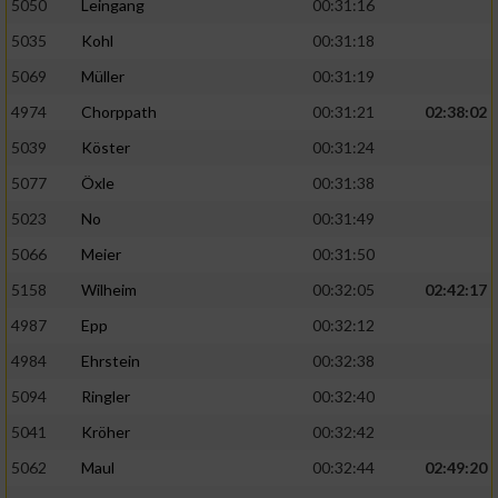
5050
Leingang
00:31:16
5035
Kohl
00:31:18
5069
Müller
00:31:19
4974
Chorppath
00:31:21
02:38:02
5039
Köster
00:31:24
5077
Öxle
00:31:38
5023
No
00:31:49
5066
Meier
00:31:50
5158
Wilheim
00:32:05
02:42:17
4987
Epp
00:32:12
4984
Ehrstein
00:32:38
5094
Ringler
00:32:40
5041
Kröher
00:32:42
5062
Maul
00:32:44
02:49:20