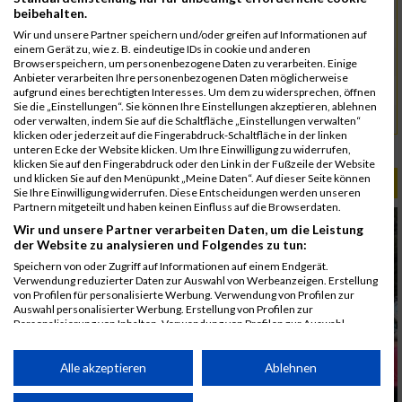
5084
Ponnu
00:41:45
03:36:13
beibehalten.
4973
Chinnakannu
00:41:45
Wir und unsere Partner speichern und/oder greifen auf Informationen auf
einem Gerät zu, wie z. B. eindeutige IDs in cookie und anderen
5058
Maier
00:43:33
Browserspeichern, um personenbezogene Daten zu verarbeiten. Einige
Anbieter verarbeiten Ihre personenbezogenen Daten möglicherweise
4961
Brachat
00:44:02
aufgrund eines berechtigten Interesses. Um dem zu widersprechen, öffnen
Sie die „Einstellungen“. Sie können Ihre Einstellungen akzeptieren, ablehnen
5125
Schreier
00:45:08
oder verwalten, indem Sie auf die Schaltfläche „Einstellungen verwalten“
klicken oder jederzeit auf die Fingerabdruck-Schaltfläche in der linken
Rang:
201.
unteren Ecke der Website klicken. Um Ihre Einwilligung zu widerrufen,
klicken Sie auf den Fingerabdruck oder den Link in der Fußzeile der Website
und klicken Sie auf den Menüpunkt „Meine Daten“. Auf dieser Seite können
ALBUM B2RUN MÜNCHEN / 15.07.2026
Sie Ihre Einwilligung widerrufen. Diese Entscheidungen werden unseren
Partnern mitgeteilt und haben keinen Einfluss auf die Browserdaten.
Wir und unsere Partner verarbeiten Daten, um die Leistung
der Website zu analysieren und Folgendes zu tun:
Speichern von oder Zugriff auf Informationen auf einem Endgerät.
Verwendung reduzierter Daten zur Auswahl von Werbeanzeigen. Erstellung
von Profilen für personalisierte Werbung. Verwendung von Profilen zur
Auswahl personalisierter Werbung. Erstellung von Profilen zur
Personalisierung von Inhalten. Verwendung von Profilen zur Auswahl
personalisierter Inhalte. Messung der Werbeleistung. Messung der
Performance von Inhalten. Analyse von Zielgruppen durch Statistiken oder
Kombinationen von Daten aus verschiedenen Quellen. Entwicklung und
Alle akzeptieren
Ablehnen
Verbesserung der Angebote. Verwendung reduzierter Daten zur Auswahl
von Inhalten.