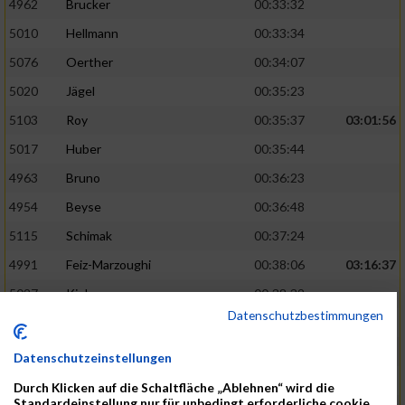
4962
Brucker
00:33:32
5010
Hellmann
00:33:34
5076
Oerther
00:34:07
5020
Jägel
00:35:23
5103
Roy
00:35:37
03:01:56
5017
Huber
00:35:44
4963
Bruno
00:36:23
4954
Beyse
00:36:48
5115
Schimak
00:37:24
4991
Feiz-Marzoughi
00:38:06
03:16:37
5027
Kiehne
00:38:32
Datenschutzbestimmungen
5137
Starke
00:39:06
5048
Leibold
00:40:20
Datenschutzeinstellungen
5065
No
00:40:33
Durch Klicken auf die Schaltfläche „Ablehnen“ wird die
Standardeinstellung nur für unbedingt erforderliche cookie