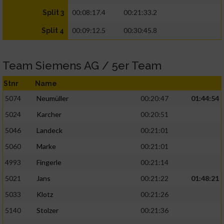
00:08:17.4
00:21:33.2
Split 3
00:09:12.5
00:30:45.8
Split 4
Team Siemens AG / 5er Team
Stnr
Name
5074
Neumüller
00:20:47
01:44:54
5024
Karcher
00:20:51
5046
Landeck
00:21:01
5060
Marke
00:21:01
4993
Fingerle
00:21:14
5021
Jans
00:21:22
01:48:21
5033
Klotz
00:21:26
5140
Stolzer
00:21:36