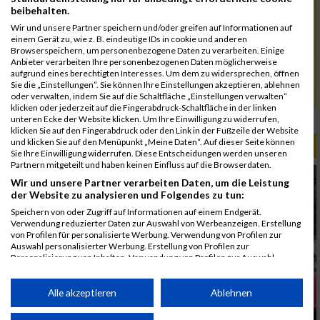
5084
Ponnu
00:41:45
03:36:13
beibehalten.
4973
Chinnakannu
00:41:45
Wir und unsere Partner speichern und/oder greifen auf Informationen auf
einem Gerät zu, wie z. B. eindeutige IDs in cookie und anderen
5058
Maier
00:43:33
Browserspeichern, um personenbezogene Daten zu verarbeiten. Einige
Anbieter verarbeiten Ihre personenbezogenen Daten möglicherweise
4961
Brachat
00:44:02
aufgrund eines berechtigten Interesses. Um dem zu widersprechen, öffnen
Sie die „Einstellungen“. Sie können Ihre Einstellungen akzeptieren, ablehnen
5125
Schreier
00:45:08
oder verwalten, indem Sie auf die Schaltfläche „Einstellungen verwalten“
klicken oder jederzeit auf die Fingerabdruck-Schaltfläche in der linken
Rang:
233.
unteren Ecke der Website klicken. Um Ihre Einwilligung zu widerrufen,
klicken Sie auf den Fingerabdruck oder den Link in der Fußzeile der Website
und klicken Sie auf den Menüpunkt „Meine Daten“. Auf dieser Seite können
ALBUM B2RUN MÜNCHEN / 15.07.2026
Sie Ihre Einwilligung widerrufen. Diese Entscheidungen werden unseren
Partnern mitgeteilt und haben keinen Einfluss auf die Browserdaten.
Wir und unsere Partner verarbeiten Daten, um die Leistung
der Website zu analysieren und Folgendes zu tun:
Speichern von oder Zugriff auf Informationen auf einem Endgerät.
Verwendung reduzierter Daten zur Auswahl von Werbeanzeigen. Erstellung
von Profilen für personalisierte Werbung. Verwendung von Profilen zur
Auswahl personalisierter Werbung. Erstellung von Profilen zur
Personalisierung von Inhalten. Verwendung von Profilen zur Auswahl
personalisierter Inhalte. Messung der Werbeleistung. Messung der
Performance von Inhalten. Analyse von Zielgruppen durch Statistiken oder
Kombinationen von Daten aus verschiedenen Quellen. Entwicklung und
Alle akzeptieren
Ablehnen
Verbesserung der Angebote. Verwendung reduzierter Daten zur Auswahl
von Inhalten.