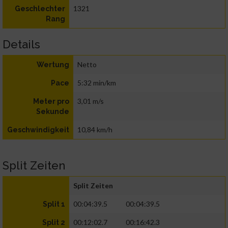
1321
Geschlechter
Rang
Details
Netto
Wertung
5:32 min/km
Pace
3,01 m/s
Meter pro
Sekunde
10,84 km/h
Geschwindigkeit
Split Zeiten
Split Zeiten
00:04:39.5
00:04:39.5
Split 1
00:12:02.7
00:16:42.3
Split 2