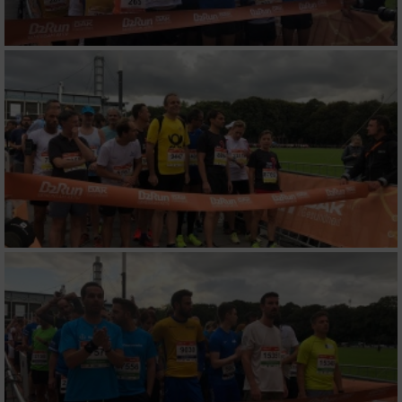
Verwendung genauer Standortdaten
Geräte anhand von aktiv angeforderten
Informationen identifizieren
Nicht-IAB-Verarbeitungszwecke:
Notwendig
Performance
Funktional
Werbung