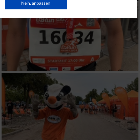
Daten können außerhalb der Europäischen Union weitergegeben und in die
Nein, anpassen
USA gesendet werden.
Ihre Einwilligung und die cookie Richtlinie gelten ausschließlich für diese
Website/App.
Partnerliste anzeigen (1 IAB-Anbieter)
Wir nutzen Ihre Daten für folgende Zwecke:
IAB-Verarbeitungszwecke:
Speichern von oder Zugriff auf Informationen
auf einem Endgerät
Verwendung reduzierter Daten zur Auswahl
von Werbeanzeigen
Erstellung von Profilen für personalisierte
Werbung
Verwendung von Profilen zur Auswahl
personalisierter Werbung
Erstellung von Profilen zur Personalisierung