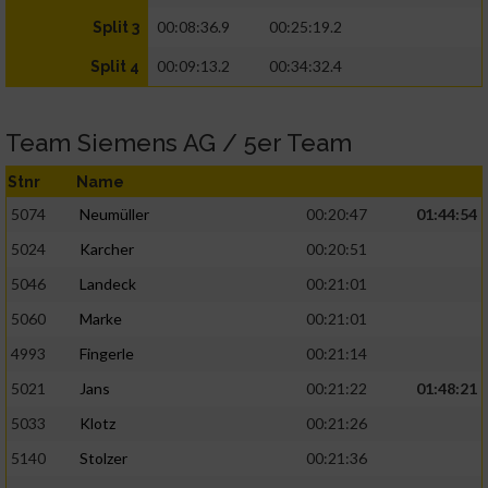
00:08:36.9
00:25:19.2
Split 3
00:09:13.2
00:34:32.4
Split 4
Team Siemens AG / 5er Team
Stnr
Name
5074
Neumüller
00:20:47
01:44:54
5024
Karcher
00:20:51
5046
Landeck
00:21:01
5060
Marke
00:21:01
4993
Fingerle
00:21:14
5021
Jans
00:21:22
01:48:21
5033
Klotz
00:21:26
5140
Stolzer
00:21:36