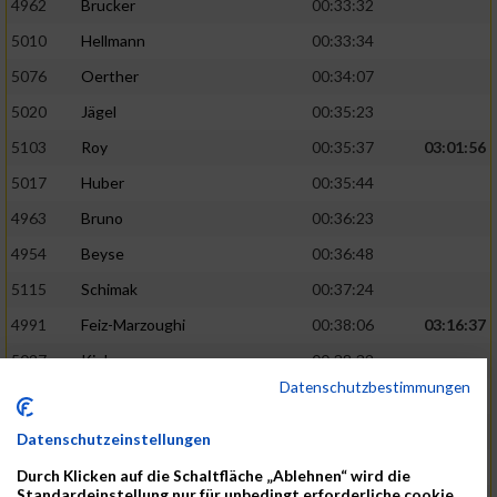
4962
Brucker
00:33:32
5010
Hellmann
00:33:34
5076
Oerther
00:34:07
5020
Jägel
00:35:23
5103
Roy
00:35:37
03:01:56
5017
Huber
00:35:44
4963
Bruno
00:36:23
4954
Beyse
00:36:48
5115
Schimak
00:37:24
4991
Feiz-Marzoughi
00:38:06
03:16:37
5027
Kiehne
00:38:32
Datenschutzbestimmungen
5137
Starke
00:39:06
5048
Leibold
00:40:20
Datenschutzeinstellungen
5065
No
00:40:33
Durch Klicken auf die Schaltfläche „Ablehnen“ wird die
Standardeinstellung nur für unbedingt erforderliche cookie