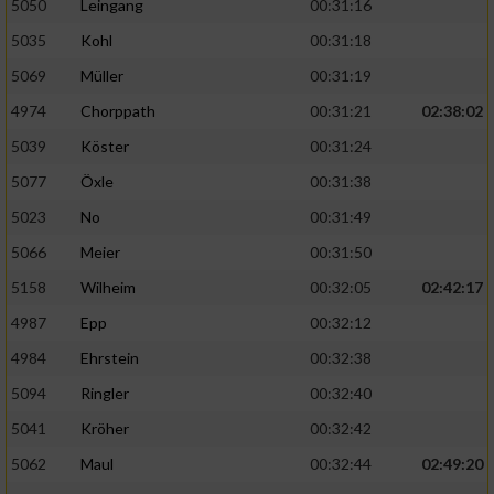
5050
Leingang
00:31:16
5035
Kohl
00:31:18
5069
Müller
00:31:19
4974
Chorppath
00:31:21
02:38:02
5039
Köster
00:31:24
5077
Öxle
00:31:38
5023
No
00:31:49
5066
Meier
00:31:50
5158
Wilheim
00:32:05
02:42:17
4987
Epp
00:32:12
4984
Ehrstein
00:32:38
5094
Ringler
00:32:40
5041
Kröher
00:32:42
5062
Maul
00:32:44
02:49:20