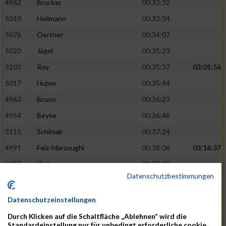
4962
Brucker
00:33:32
5010
Hellmann
00:33:34
5076
Oerther
00:34:07
5020
Jägel
00:35:23
5103
Roy
00:35:37
03:01:56
5017
Huber
00:35:44
4963
Bruno
00:36:23
4954
Beyse
00:36:48
5115
Schimak
00:37:24
4991
Feiz-Marzoughi
00:38:06
03:16:37
5027
Kiehne
00:38:32
Datenschutzbestimmungen
5137
Starke
00:39:06
5048
Leibold
00:40:20
Datenschutzeinstellungen
5065
No
00:40:33
Durch Klicken auf die Schaltfläche „Ablehnen“ wird die
Standardeinstellung nur für unbedingt erforderliche cookie