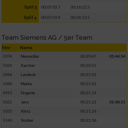
00:07:03.7
00:16:22.5
Split 3
00:07:50.9
00:24:13.5
Split 4
Team Siemens AG / 5er Team
Stnr
Name
5074
Neumüller
00:20:47
01:44:54
5024
Karcher
00:20:51
5046
Landeck
00:21:01
5060
Marke
00:21:01
4993
Fingerle
00:21:14
5021
Jans
00:21:22
01:48:21
5033
Klotz
00:21:26
5140
Stolzer
00:21:36