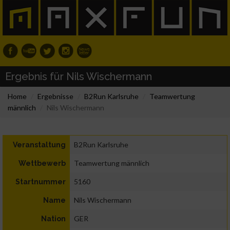
Ergebnis für Nils Wischermann
Home
Ergebnisse
B2Run Karlsruhe
Teamwertung
männlich
Nils Wischermann
B2Run Karlsruhe
Veranstaltung
Teamwertung männlich
Wettbewerb
5160
Startnummer
Nils Wischermann
Name
GER
Nation