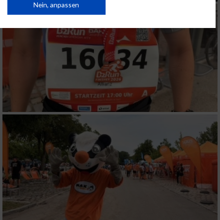
Daten können außerhalb der Europäischen Union weitergegeben und in die
Nein, anpassen
USA gesendet werden.
Ihre Einwilligung und die cookie Richtlinie gelten ausschließlich für diese
Website/App.
Partnerliste anzeigen (1 IAB-Anbieter)
Wir nutzen Ihre Daten für folgende Zwecke:
IAB-Verarbeitungszwecke:
Speichern von oder Zugriff auf Informationen
auf einem Endgerät
Verwendung reduzierter Daten zur Auswahl
von Werbeanzeigen
Erstellung von Profilen für personalisierte
Werbung
Verwendung von Profilen zur Auswahl
personalisierter Werbung
Erstellung von Profilen zur Personalisierung