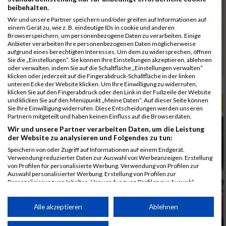
5084
Ponnu
00:41:45
03:36:13
beibehalten.
4973
Chinnakannu
00:41:45
Wir und unsere Partner speichern und/oder greifen auf Informationen auf
einem Gerät zu, wie z. B. eindeutige IDs in cookie und anderen
5058
Maier
00:43:33
Browserspeichern, um personenbezogene Daten zu verarbeiten. Einige
Anbieter verarbeiten Ihre personenbezogenen Daten möglicherweise
4961
Brachat
00:44:02
aufgrund eines berechtigten Interesses. Um dem zu widersprechen, öffnen
Sie die „Einstellungen“. Sie können Ihre Einstellungen akzeptieren, ablehnen
5125
Schreier
00:45:08
oder verwalten, indem Sie auf die Schaltfläche „Einstellungen verwalten“
klicken oder jederzeit auf die Fingerabdruck-Schaltfläche in der linken
Rang:
29.
unteren Ecke der Website klicken. Um Ihre Einwilligung zu widerrufen,
klicken Sie auf den Fingerabdruck oder den Link in der Fußzeile der Website
und klicken Sie auf den Menüpunkt „Meine Daten“. Auf dieser Seite können
ALBUM B2RUN MÜNCHEN / 15.07.2026
Sie Ihre Einwilligung widerrufen. Diese Entscheidungen werden unseren
Partnern mitgeteilt und haben keinen Einfluss auf die Browserdaten.
Wir und unsere Partner verarbeiten Daten, um die Leistung
der Website zu analysieren und Folgendes zu tun:
Speichern von oder Zugriff auf Informationen auf einem Endgerät.
Verwendung reduzierter Daten zur Auswahl von Werbeanzeigen. Erstellung
von Profilen für personalisierte Werbung. Verwendung von Profilen zur
Auswahl personalisierter Werbung. Erstellung von Profilen zur
Personalisierung von Inhalten. Verwendung von Profilen zur Auswahl
personalisierter Inhalte. Messung der Werbeleistung. Messung der
Performance von Inhalten. Analyse von Zielgruppen durch Statistiken oder
Kombinationen von Daten aus verschiedenen Quellen. Entwicklung und
Alle akzeptieren
Ablehnen
Verbesserung der Angebote. Verwendung reduzierter Daten zur Auswahl
von Inhalten.