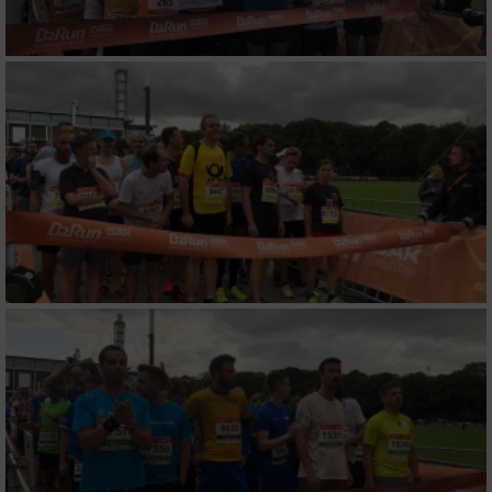
Verwendung genauer Standortdaten
Geräte anhand von aktiv angeforderten
Informationen identifizieren
Nicht-IAB-Verarbeitungszwecke:
Notwendig
Performance
Funktional
Werbung