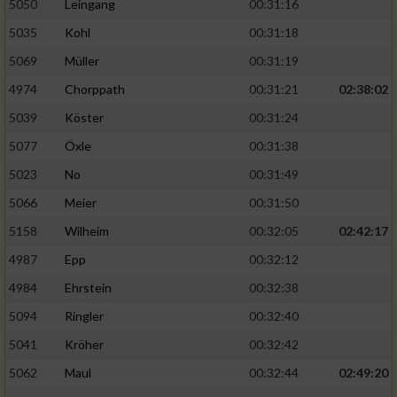
5050
Leingang
00:31:16
5035
Kohl
00:31:18
5069
Müller
00:31:19
4974
Chorppath
00:31:21
02:38:02
5039
Köster
00:31:24
5077
Öxle
00:31:38
5023
No
00:31:49
5066
Meier
00:31:50
5158
Wilheim
00:32:05
02:42:17
4987
Epp
00:32:12
4984
Ehrstein
00:32:38
5094
Ringler
00:32:40
5041
Kröher
00:32:42
5062
Maul
00:32:44
02:49:20