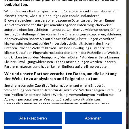
5084
Ponnu
00:41:45
03:36:13
beibehalten.
4973
Chinnakannu
00:41:45
Wir und unsere Partner speichern und/oder greifen auf Informationen auf
einem Gerät zu, wie z. B. eindeutige IDs in cookie und anderen
5058
Maier
00:43:33
Browserspeichern, um personenbezogene Daten zu verarbeiten. Einige
Anbieter verarbeiten Ihre personenbezogenen Daten möglicherweise
4961
Brachat
00:44:02
aufgrund eines berechtigten Interesses. Um dem zu widersprechen, öffnen
Sie die „Einstellungen“. Sie können Ihre Einstellungen akzeptieren, ablehnen
5125
Schreier
00:45:08
oder verwalten, indem Sie auf die Schaltfläche „Einstellungen verwalten“
klicken oder jederzeit auf die Fingerabdruck-Schaltfläche in der linken
Rang:
399.
unteren Ecke der Website klicken. Um Ihre Einwilligung zu widerrufen,
klicken Sie auf den Fingerabdruck oder den Link in der Fußzeile der Website
und klicken Sie auf den Menüpunkt „Meine Daten“. Auf dieser Seite können
ALBUM B2RUN MÜNCHEN / 15.07.2026
Sie Ihre Einwilligung widerrufen. Diese Entscheidungen werden unseren
Partnern mitgeteilt und haben keinen Einfluss auf die Browserdaten.
Wir und unsere Partner verarbeiten Daten, um die Leistung
der Website zu analysieren und Folgendes zu tun:
Speichern von oder Zugriff auf Informationen auf einem Endgerät.
Verwendung reduzierter Daten zur Auswahl von Werbeanzeigen. Erstellung
von Profilen für personalisierte Werbung. Verwendung von Profilen zur
Auswahl personalisierter Werbung. Erstellung von Profilen zur
Personalisierung von Inhalten. Verwendung von Profilen zur Auswahl
personalisierter Inhalte. Messung der Werbeleistung. Messung der
Performance von Inhalten. Analyse von Zielgruppen durch Statistiken oder
Kombinationen von Daten aus verschiedenen Quellen. Entwicklung und
Alle akzeptieren
Ablehnen
Verbesserung der Angebote. Verwendung reduzierter Daten zur Auswahl
von Inhalten.