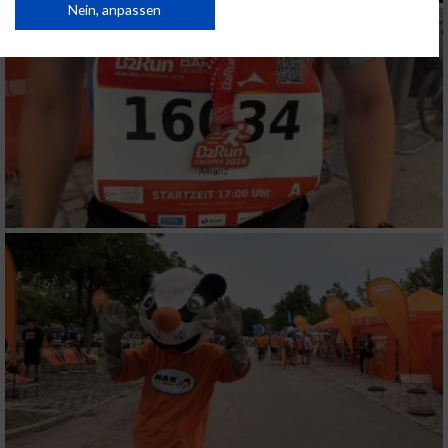
Daten können außerhalb der Europäischen Union weitergegeben und in die
Nein, anpassen
USA gesendet werden.
Ihre Einwilligung und die cookie Richtlinie gelten ausschließlich für diese
Website/App.
Partnerliste anzeigen (1 IAB-Anbieter)
Wir nutzen Ihre Daten für folgende Zwecke:
IAB-Verarbeitungszwecke:
Speichern von oder Zugriff auf Informationen
auf einem Endgerät
Verwendung reduzierter Daten zur Auswahl
von Werbeanzeigen
Erstellung von Profilen für personalisierte
Werbung
Verwendung von Profilen zur Auswahl
personalisierter Werbung
Erstellung von Profilen zur Personalisierung