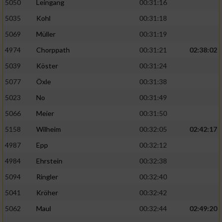
5050
Leingang
00:31:16
5035
Kohl
00:31:18
5069
Müller
00:31:19
4974
Chorppath
00:31:21
02:38:02
5039
Köster
00:31:24
5077
Öxle
00:31:38
5023
No
00:31:49
5066
Meier
00:31:50
5158
Wilheim
00:32:05
02:42:17
4987
Epp
00:32:12
4984
Ehrstein
00:32:38
5094
Ringler
00:32:40
5041
Kröher
00:32:42
5062
Maul
00:32:44
02:49:20