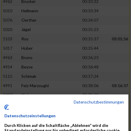
4962
Brucker
00:33:32
5010
Hellmann
00:33:34
5076
Oerther
00:34:07
5020
Jägel
00:35:23
5103
Roy
00:35:37
03:01:56
5017
Huber
00:35:44
4963
Bruno
00:36:23
4954
Beyse
00:36:48
5115
Schimak
00:37:24
4991
Feiz-Marzoughi
00:38:06
03:16:37
5027
Kiehne
00:38:32
Datenschutzbestimmungen
5137
Starke
00:39:06
5048
Leibold
00:40:20
Datenschutzeinstellungen
5065
No
00:40:33
Durch Klicken auf die Schaltfläche „Ablehnen“ wird die
Standardeinstellung nur für unbedingt erforderliche cookie