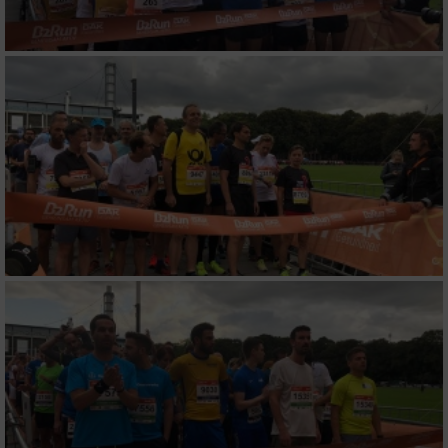
Verwendung genauer Standortdaten
Geräte anhand von aktiv angeforderten
Informationen identifizieren
Nicht-IAB-Verarbeitungszwecke:
Notwendig
Performance
Funktional
Werbung