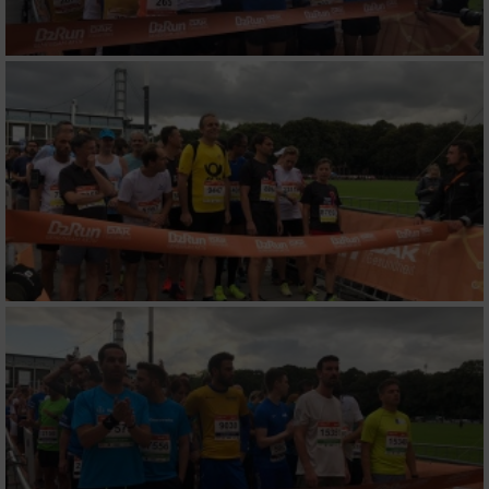
Verwendung genauer Standortdaten
Geräte anhand von aktiv angeforderten
Informationen identifizieren
Nicht-IAB-Verarbeitungszwecke:
Notwendig
Performance
Funktional
Werbung