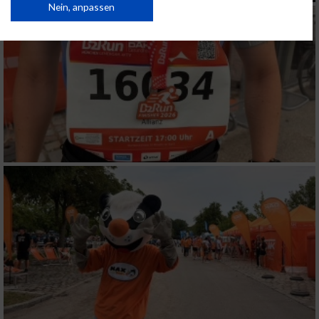
Daten können außerhalb der Europäischen Union weitergegeben und in die
Nein, anpassen
USA gesendet werden.
Ihre Einwilligung und die cookie Richtlinie gelten ausschließlich für diese
Website/App.
Partnerliste anzeigen (1 IAB-Anbieter)
Wir nutzen Ihre Daten für folgende Zwecke:
IAB-Verarbeitungszwecke:
Speichern von oder Zugriff auf Informationen
auf einem Endgerät
Verwendung reduzierter Daten zur Auswahl
von Werbeanzeigen
Erstellung von Profilen für personalisierte
Werbung
Verwendung von Profilen zur Auswahl
personalisierter Werbung
Erstellung von Profilen zur Personalisierung