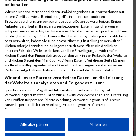
5084
Ponnu
00:41:45
03:36:13
beibehalten.
4973
Chinnakannu
00:41:45
Wir und unsere Partner speichern und/oder greifen auf Informationen auf
einem Gerät zu, wie z. B. eindeutige IDs in cookie und anderen
5058
Maier
00:43:33
Browserspeichern, um personenbezogene Daten zu verarbeiten. Einige
Anbieter verarbeiten Ihre personenbezogenen Daten möglicherweise
4961
Brachat
00:44:02
aufgrund eines berechtigten Interesses. Um dem zu widersprechen, öffnen
Sie die „Einstellungen“. Sie können Ihre Einstellungen akzeptieren, ablehnen
5125
Schreier
00:45:08
oder verwalten, indem Sie auf die Schaltfläche „Einstellungen verwalten“
klicken oder jederzeit auf die Fingerabdruck-Schaltfläche in der linken
Rang:
21.
unteren Ecke der Website klicken. Um Ihre Einwilligung zu widerrufen,
klicken Sie auf den Fingerabdruck oder den Link in der Fußzeile der Website
und klicken Sie auf den Menüpunkt „Meine Daten“. Auf dieser Seite können
ALBUM B2RUN MÜNCHEN / 15.07.2026
Sie Ihre Einwilligung widerrufen. Diese Entscheidungen werden unseren
Partnern mitgeteilt und haben keinen Einfluss auf die Browserdaten.
Wir und unsere Partner verarbeiten Daten, um die Leistung
der Website zu analysieren und Folgendes zu tun:
Speichern von oder Zugriff auf Informationen auf einem Endgerät.
Verwendung reduzierter Daten zur Auswahl von Werbeanzeigen. Erstellung
von Profilen für personalisierte Werbung. Verwendung von Profilen zur
Auswahl personalisierter Werbung. Erstellung von Profilen zur
Personalisierung von Inhalten. Verwendung von Profilen zur Auswahl
personalisierter Inhalte. Messung der Werbeleistung. Messung der
Performance von Inhalten. Analyse von Zielgruppen durch Statistiken oder
Kombinationen von Daten aus verschiedenen Quellen. Entwicklung und
Alle akzeptieren
Ablehnen
Verbesserung der Angebote. Verwendung reduzierter Daten zur Auswahl
von Inhalten.