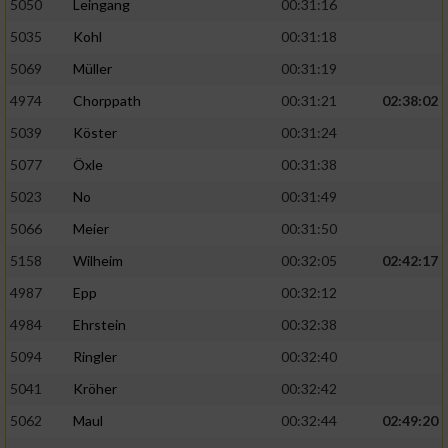
5050
Leingang
00:31:16
5035
Kohl
00:31:18
5069
Müller
00:31:19
4974
Chorppath
00:31:21
02:38:02
5039
Köster
00:31:24
5077
Öxle
00:31:38
5023
No
00:31:49
5066
Meier
00:31:50
5158
Wilheim
00:32:05
02:42:17
4987
Epp
00:32:12
4984
Ehrstein
00:32:38
5094
Ringler
00:32:40
5041
Kröher
00:32:42
5062
Maul
00:32:44
02:49:20