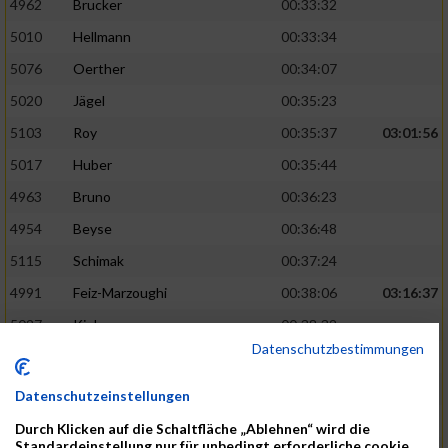
4962
Brucker
00:33:32
5010
Hellmann
00:33:34
5076
Oerther
00:34:07
5020
Jägel
00:35:23
5103
Roy
00:35:37
03:01:56
5017
Huber
00:35:44
4963
Bruno
00:36:23
4954
Beyse
00:36:48
5115
Schimak
00:37:24
4991
Feiz-Marzoughi
00:38:06
03:16:37
5027
Kiehne
00:38:32
Datenschutzbestimmungen
5137
Starke
00:39:06
5048
Leibold
00:40:20
Datenschutzeinstellungen
5065
No
00:40:33
Durch Klicken auf die Schaltfläche „Ablehnen“ wird die
Standardeinstellung nur für unbedingt erforderliche cookie