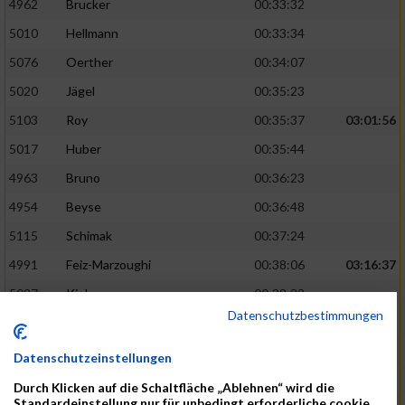
4962
Brucker
00:33:32
5010
Hellmann
00:33:34
5076
Oerther
00:34:07
5020
Jägel
00:35:23
5103
Roy
00:35:37
03:01:56
5017
Huber
00:35:44
4963
Bruno
00:36:23
4954
Beyse
00:36:48
5115
Schimak
00:37:24
4991
Feiz-Marzoughi
00:38:06
03:16:37
5027
Kiehne
00:38:32
Datenschutzbestimmungen
5137
Starke
00:39:06
5048
Leibold
00:40:20
Datenschutzeinstellungen
5065
No
00:40:33
Durch Klicken auf die Schaltfläche „Ablehnen“ wird die
Standardeinstellung nur für unbedingt erforderliche cookie