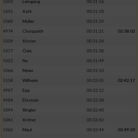
5050
Leingang
00:31:16
5035
Kohl
00:31:18
5069
Müller
00:31:19
4974
Chorppath
00:31:21
02:38:02
5039
Köster
00:31:24
5077
Öxle
00:31:38
5023
No
00:31:49
5066
Meier
00:31:50
5158
Wilheim
00:32:05
02:42:17
4987
Epp
00:32:12
4984
Ehrstein
00:32:38
5094
Ringler
00:32:40
5041
Kröher
00:32:42
5062
Maul
00:32:44
02:49:20