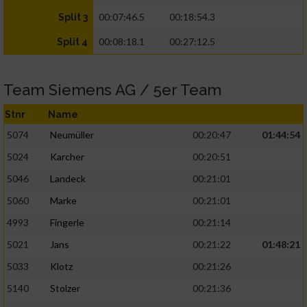
00:07:46.5
00:18:54.3
Split 3
00:08:18.1
00:27:12.5
Split 4
Team Siemens AG / 5er Team
Stnr
Name
5074
Neumüller
00:20:47
01:44:54
5024
Karcher
00:20:51
5046
Landeck
00:21:01
5060
Marke
00:21:01
4993
Fingerle
00:21:14
5021
Jans
00:21:22
01:48:21
5033
Klotz
00:21:26
5140
Stolzer
00:21:36