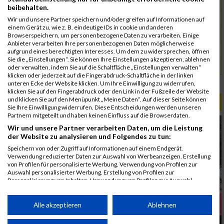
5084
Ponnu
00:41:45
03:36:13
beibehalten.
4973
Chinnakannu
00:41:45
Wir und unsere Partner speichern und/oder greifen auf Informationen auf
einem Gerät zu, wie z. B. eindeutige IDs in cookie und anderen
5058
Maier
00:43:33
Browserspeichern, um personenbezogene Daten zu verarbeiten. Einige
Anbieter verarbeiten Ihre personenbezogenen Daten möglicherweise
4961
Brachat
00:44:02
aufgrund eines berechtigten Interesses. Um dem zu widersprechen, öffnen
Sie die „Einstellungen“. Sie können Ihre Einstellungen akzeptieren, ablehnen
5125
Schreier
00:45:08
oder verwalten, indem Sie auf die Schaltfläche „Einstellungen verwalten“
klicken oder jederzeit auf die Fingerabdruck-Schaltfläche in der linken
Rang:
96.
unteren Ecke der Website klicken. Um Ihre Einwilligung zu widerrufen,
klicken Sie auf den Fingerabdruck oder den Link in der Fußzeile der Website
und klicken Sie auf den Menüpunkt „Meine Daten“. Auf dieser Seite können
ALBUM B2RUN MÜNCHEN / 15.07.2026
Sie Ihre Einwilligung widerrufen. Diese Entscheidungen werden unseren
Partnern mitgeteilt und haben keinen Einfluss auf die Browserdaten.
Wir und unsere Partner verarbeiten Daten, um die Leistung
der Website zu analysieren und Folgendes zu tun:
Speichern von oder Zugriff auf Informationen auf einem Endgerät.
Verwendung reduzierter Daten zur Auswahl von Werbeanzeigen. Erstellung
von Profilen für personalisierte Werbung. Verwendung von Profilen zur
Auswahl personalisierter Werbung. Erstellung von Profilen zur
Personalisierung von Inhalten. Verwendung von Profilen zur Auswahl
personalisierter Inhalte. Messung der Werbeleistung. Messung der
Performance von Inhalten. Analyse von Zielgruppen durch Statistiken oder
Kombinationen von Daten aus verschiedenen Quellen. Entwicklung und
Alle akzeptieren
Ablehnen
Verbesserung der Angebote. Verwendung reduzierter Daten zur Auswahl
von Inhalten.