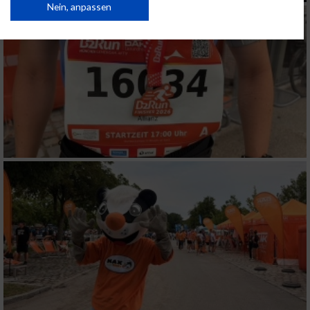
Daten können außerhalb der Europäischen Union weitergegeben und in die
Nein, anpassen
USA gesendet werden.
Ihre Einwilligung und die cookie Richtlinie gelten ausschließlich für diese
Website/App.
Partnerliste anzeigen (1 IAB-Anbieter)
Wir nutzen Ihre Daten für folgende Zwecke:
IAB-Verarbeitungszwecke:
Speichern von oder Zugriff auf Informationen
auf einem Endgerät
Verwendung reduzierter Daten zur Auswahl
von Werbeanzeigen
Erstellung von Profilen für personalisierte
Werbung
Verwendung von Profilen zur Auswahl
personalisierter Werbung
Erstellung von Profilen zur Personalisierung