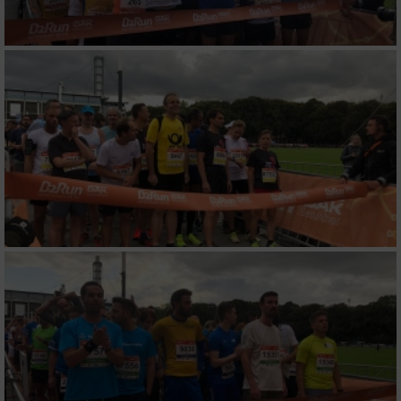
Verwendung genauer Standortdaten
Geräte anhand von aktiv angeforderten
Informationen identifizieren
Nicht-IAB-Verarbeitungszwecke:
Notwendig
Performance
Funktional
Werbung