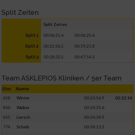
Split Zeiten
Split Zeiten
00:06:25.6
00:06:25.6
Split 1
00:12:56.1
00:19:21.8
Split 2
00:28:32.5
00:47:54.3
Split 3
Team ASKLEPIOS Kliniken / 5er Team
Stnr
Name
658
Winter
00:23:56.9
02:22:14
800
Walker
00:24:33.6
655
Liersch
00:24:34.9
774
Scheib
00:34:13.3