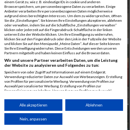
einem Gerät zu, wie z. B. eindeutige IDs in cookie und anderen
Browserspeichern, um personenbezogene Daten zu verarbeiten. Einige
Anbieter verarbeiten Ihre personenbezogenen Daten möglicherweise
aufgrund eines berechtigten Interesses. Um dem zu widersprechen, öffnen
Sie die „Einstellungen“. Sie können Ihre Einstellungen akzeptieren, ablehnen
oder verwalten, indem Sie auf die Schaltfläche „Einstellungen verwalten“
klicken oder jederzeit auf die Fingerabdruck-Schaltfläche in der linken
unteren Ecke der Website klicken. Um Ihre Einwilligung zu widerrufen,
klicken Sie auf den Fingerabdruck oder den Link in der Fußzeile der Website
und klicken Sie auf den Menüpunkt „Meine Daten“. Auf dieser Seite können
Sie Ihre Einwilligung widerrufen. Diese Entscheidungen werden unseren
Partnern mitgeteilt und haben keinen Einfluss auf die Browserdaten.
Wir und unsere Partner verarbeiten Daten, um die Leistung
der Website zu analysieren und Folgendes zu tun:
Speichern von oder Zugriff auf Informationen auf einem Endgerät.
Verwendung reduzierter Daten zur Auswahl von Werbeanzeigen. Erstellung
von Profilen für personalisierte Werbung. Verwendung von Profilen zur
Auswahl personalisierter Werbung. Erstellung von Profilen zur
Personalisierung von Inhalten. Verwendung von Profilen zur Auswahl
personalisierter Inhalte. Messung der Werbeleistung. Messung der
Performance von Inhalten. Analyse von Zielgruppen durch Statistiken oder
Kombinationen von Daten aus verschiedenen Quellen. Entwicklung und
Alle akzeptieren
Ablehnen
Verbesserung der Angebote. Verwendung reduzierter Daten zur Auswahl
von Inhalten.
Daten können außerhalb der Europäischen Union weitergegeben und in die
Nein, anpassen
USA gesendet werden.
Ihre Einwilligung und die cookie Richtlinie gelten ausschließlich für diese