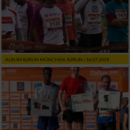
Geräte anhand von aktiv angeforderten
Informationen identifizieren
Nicht-IAB-Verarbeitungszwecke:
Notwendig
Performance
ALBUM B2RUN MÜNCHEN, B2RUN / 16.07.2019
Funktional
Werbung