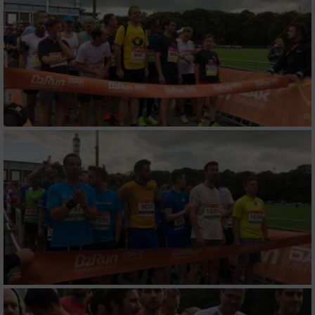
Verwendung von Profilen zur Auswahl
personalisierter Inhalte
Messung der Werbeleistung
Messung der Performance von Inhalten
Analyse von Zielgruppen durch Statistiken
oder Kombinationen von Daten aus
verschiedenen Quellen
Entwicklung und Verbesserung der Angebote
Verwendung reduzierter Daten zur Auswahl
von Inhalten
IAB-Besonderheiten:
Verwendung genauer Standortdaten