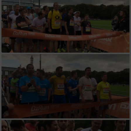
Verwendung von Profilen zur Auswahl
personalisierter Inhalte
Messung der Werbeleistung
Messung der Performance von Inhalten
Analyse von Zielgruppen durch Statistiken
oder Kombinationen von Daten aus
verschiedenen Quellen
Entwicklung und Verbesserung der Angebote
Verwendung reduzierter Daten zur Auswahl
von Inhalten
IAB-Besonderheiten:
Verwendung genauer Standortdaten