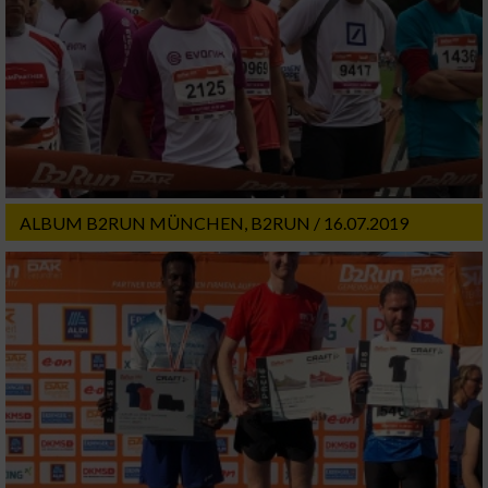
Geräte anhand von aktiv angeforderten
Informationen identifizieren
Nicht-IAB-Verarbeitungszwecke:
Notwendig
Performance
ALBUM B2RUN MÜNCHEN, B2RUN / 16.07.2019
Funktional
Werbung