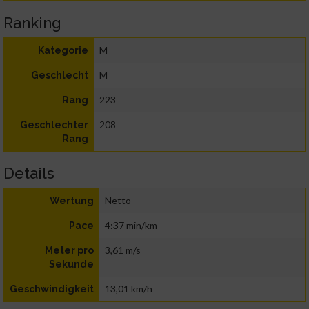
Ranking
M
Kategorie
M
Geschlecht
223
Rang
208
Geschlechter
Rang
Details
Netto
Wertung
4:37 min/km
Pace
3,61 m/s
Meter pro
Sekunde
13,01 km/h
Geschwindigkeit