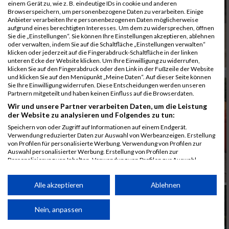
einem Gerät zu, wie z. B. eindeutige IDs in cookie und anderen
Browserspeichern, um personenbezogene Daten zu verarbeiten. Einige
Anbieter verarbeiten Ihre personenbezogenen Daten möglicherweise
aufgrund eines berechtigten Interesses. Um dem zu widersprechen, öffnen
Sie die „Einstellungen“. Sie können Ihre Einstellungen akzeptieren, ablehnen
oder verwalten, indem Sie auf die Schaltfläche „Einstellungen verwalten“
klicken oder jederzeit auf die Fingerabdruck-Schaltfläche in der linken
unteren Ecke der Website klicken. Um Ihre Einwilligung zu widerrufen,
klicken Sie auf den Fingerabdruck oder den Link in der Fußzeile der Website
und klicken Sie auf den Menüpunkt „Meine Daten“. Auf dieser Seite können
Sie Ihre Einwilligung widerrufen. Diese Entscheidungen werden unseren
Partnern mitgeteilt und haben keinen Einfluss auf die Browserdaten.
Wir und unsere Partner verarbeiten Daten, um die Leistung
der Website zu analysieren und Folgendes zu tun:
Speichern von oder Zugriff auf Informationen auf einem Endgerät.
Verwendung reduzierter Daten zur Auswahl von Werbeanzeigen. Erstellung
von Profilen für personalisierte Werbung. Verwendung von Profilen zur
Auswahl personalisierter Werbung. Erstellung von Profilen zur
Personalisierung von Inhalten. Verwendung von Profilen zur Auswahl
personalisierter Inhalte. Messung der Werbeleistung. Messung der
Performance von Inhalten. Analyse von Zielgruppen durch Statistiken oder
Kombinationen von Daten aus verschiedenen Quellen. Entwicklung und
Alle akzeptieren
Ablehnen
Verbesserung der Angebote. Verwendung reduzierter Daten zur Auswahl
von Inhalten.
Daten können außerhalb der Europäischen Union weitergegeben und in die
Nein, anpassen
USA gesendet werden.
Ihre Einwilligung und die cookie Richtlinie gelten ausschließlich für diese