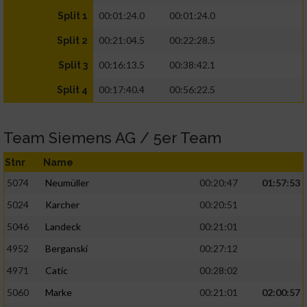
00:01:24.0
00:01:24.0
Split 1
00:21:04.5
00:22:28.5
Split 2
00:16:13.5
00:38:42.1
Split 3
00:17:40.4
00:56:22.5
Split 4
Team Siemens AG / 5er Team
Stnr
Name
5074
Neumüller
00:20:47
01:57:53
5024
Karcher
00:20:51
5046
Landeck
00:21:01
4952
Berganski
00:27:12
4971
Catic
00:28:02
5060
Marke
00:21:01
02:00:57