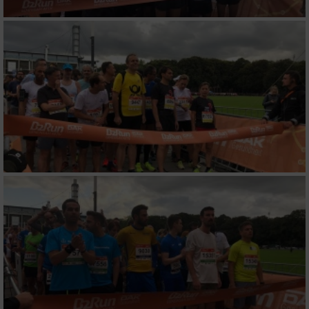
Verwendung reduzierter Daten zur Auswahl
von Werbeanzeigen
Erstellung von Profilen für personalisierte
Werbung
Verwendung von Profilen zur Auswahl
personalisierter Werbung
Erstellung von Profilen zur Personalisierung
von Inhalten
Verwendung von Profilen zur Auswahl
personalisierter Inhalte
Messung der Werbeleistung
Messung der Performance von Inhalten
Analyse von Zielgruppen durch Statistiken