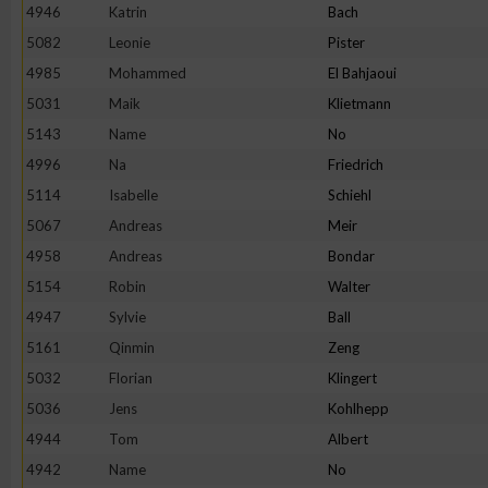
4946
Katrin
Bach
Erstellung von Profilen zur Personalisierung von Inhalten
5082
Leonie
Pister
4985
Mohammed
El Bahjaoui
5031
Maik
Klietmann
Verwendung von Profilen zur Auswahl personalisierter Inhalte
5143
Name
No
4996
Na
Friedrich
Messung der Werbeleistung
5114
Isabelle
Schiehl
5067
Andreas
Meir
Messung der Performance von Inhalten
4958
Andreas
Bondar
5154
Robin
Walter
Analyse von Zielgruppen durch Statistiken oder Kombinatione
4947
Sylvie
Ball
verschiedenen Quellen
5161
Qinmin
Zeng
5032
Florian
Klingert
Entwicklung und Verbesserung der Angebote
5036
Jens
Kohlhepp
4944
Tom
Albert
Verwendung reduzierter Daten zur Auswahl von Inhalten
4942
Name
No