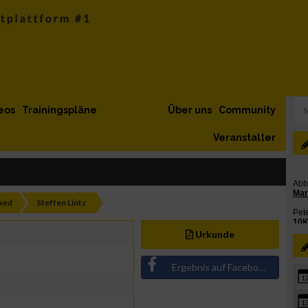
eos
Trainingspläne
Über uns
Community
Veranstalter
xed
Steffen Lintz
Urkunde
Ergebnis auf Facebook teilen
1
1