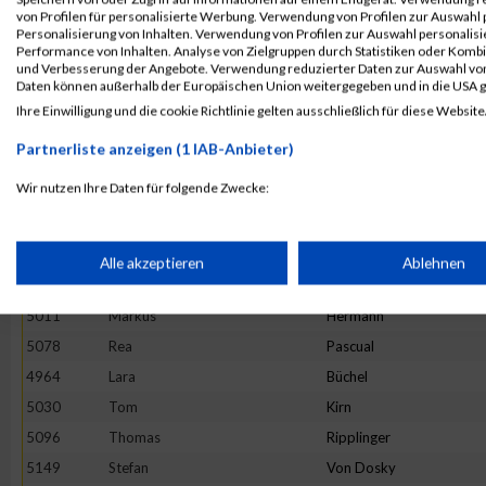
4953
Martin
Berndt
von Profilen für personalisierte Werbung. Verwendung von Profilen zur Auswahl p
Personalisierung von Inhalten. Verwendung von Profilen zur Auswahl personalis
5063
Annkathrin
May
Performance von Inhalten. Analyse von Zielgruppen durch Statistiken oder Komb
und Verbesserung der Angebote. Verwendung reduzierter Daten zur Auswahl von
5049
Stefanie
Leibold
Daten können außerhalb der Europäischen Union weitergegeben und in die USA 
5160
Nils
Wischermann
Ihre Einwilligung und die cookie Richtlinie gelten ausschließlich für diese Website
5008
Vitus
Hawkridge
Partnerliste anzeigen (1 IAB-Anbieter)
5098
Edwin
Rohr
Wir nutzen Ihre Daten für folgende Zwecke:
5070
Paulina
Myszkowski
IAB-Verarbeitungszwecke:
5016
Daniela
Hörth
5104
Lennart
Royl
Speichern von oder Zugriff auf Informationen auf einem Endge
Alle akzeptieren
Ablehnen
5152
Markus
Wagner
5011
Markus
Hermann
Verwendung reduzierter Daten zur Auswahl von Werbeanzeige
5078
Rea
Pascual
4964
Lara
Büchel
Erstellung von Profilen für personalisierte Werbung
5030
Tom
Kirn
5096
Thomas
Ripplinger
Verwendung von Profilen zur Auswahl personalisierter Werbun
5149
Stefan
Von Dosky