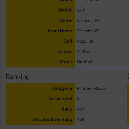
GER
Nation
Siemens AG
Verein
Siemens AG
Team Name
00:25:32
Zeit
5400 m
Distanz
Finished
Status
Ranking
M offene Klasse
Kategorie
M
Geschlecht
497
Rang
468
Geschlechter Rang