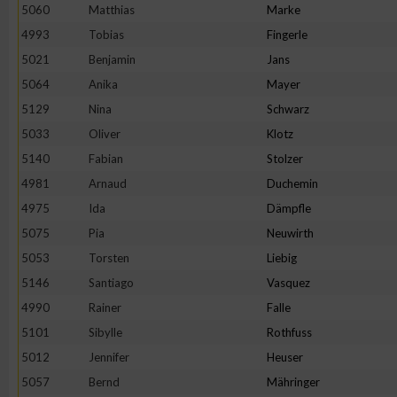
5060
Matthias
Marke
4993
Tobias
Fingerle
5021
Benjamin
Jans
5064
Anika
Mayer
5129
Nina
Schwarz
5033
Oliver
Klotz
5140
Fabian
Stolzer
4981
Arnaud
Duchemin
4975
Ida
Dämpfle
5075
Pia
Neuwirth
5053
Torsten
Liebig
5146
Santiago
Vasquez
4990
Rainer
Falle
5101
Sibylle
Rothfuss
5012
Jennifer
Heuser
5057
Bernd
Mähringer