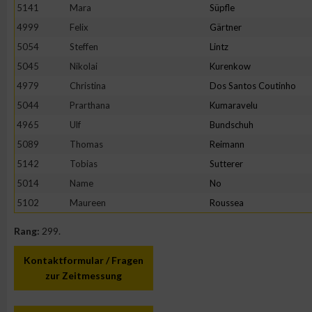
IAB-Besonderheiten:
5141
Mara
Süpfle
4999
Felix
Gärtner
Verwendung genauer Standortdaten
5054
Steffen
Lintz
5045
Nikolai
Kurenkow
Geräte anhand von aktiv angeforderten Informationen identifi
4979
Christina
Dos Santos Coutinho
5044
Prarthana
Kumaravelu
Nicht-IAB-Verarbeitungszwecke:
4965
Ulf
Bundschuh
Notwendig
5089
Thomas
Reimann
5142
Tobias
Sutterer
Performance
5014
Name
No
5102
Maureen
Roussea
Funktional
Rang:
299.
Kontaktformular / Fragen
Werbung
zur Zeitmessung