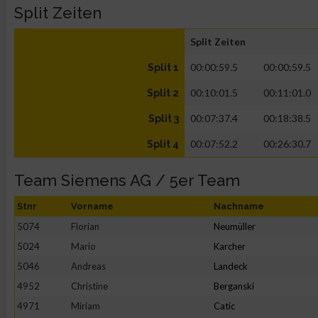
Split Zeiten
Split Zeiten
00:00:59.5
00:00:59.5
Split 1
00:10:01.5
00:11:01.0
Split 2
00:07:37.4
00:18:38.5
Split 3
00:07:52.2
00:26:30.7
Split 4
Team Siemens AG / 5er Team
Stnr
Vorname
Nachname
5074
Florian
Neumüller
5024
Mario
Karcher
5046
Andreas
Landeck
4952
Christine
Berganski
4971
Miriam
Catic