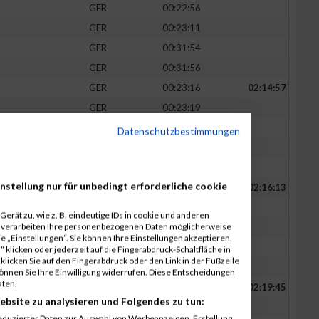
GER
00:22:56
GER
00:23:11
GER
00:31:54
GER
00:31:56
GER
00:23:16
02:14:57
GER
00:23:19
GER
00:23:20
Datenschutzbestimmungen
GER
00:32:23
GER
00:32:39
nstellung nur für unbedingt erforderliche cookie
GER
00:23:21
02:16:13
GER
00:23:25
erät zu, wie z. B. eindeutige IDs in cookie und anderen
r verarbeiten Ihre personenbezogenen Daten möglicherweise
GER
00:23:38
 „Einstellungen“. Sie können Ihre Einstellungen akzeptieren,
GER
00:32:42
 klicken oder jederzeit auf die Fingerabdruck-Schaltfläche in
klicken Sie auf den Fingerabdruck oder den Link in der Fußzeile
GER
00:33:07
können Sie Ihre Einwilligung widerrufen. Diese Entscheidungen
aten.
GER
00:23:40
02:19:45
ebsite zu analysieren und Folgendes zu tun:
GER
00:23:40
eduzierter Daten zur Auswahl von Werbeanzeigen. Erstellung