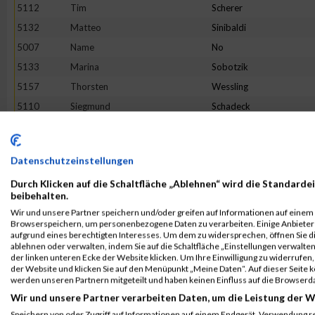
5112
Tim
Scherer
5132
Matteo
Sinibaldi
5007
Name
No
5133
Marina
Sobotzik
5157
Thorsten
Wessling
5110
Siegmund
Schadeck
4986
Ralf
Engert
5009
Katharina-Maria
Heer
Datenschutzeinstellungen
4998
Sarah
Fritz
Durch Klicken auf die Schaltfläche „Ablehnen“ wird die Standardei
5015
Markus
Hohler
beibehalten.
4988
Elias
Essig
Wir und unsere Partner speichern und/oder greifen auf Informationen auf einem G
Browserspeichern, um personenbezogene Daten zu verarbeiten. Einige Anbiete
4978
Dani
Döhler
aufgrund eines berechtigten Interesses. Um dem zu widersprechen, öffnen Sie die
5034
Isabelle
Koch
ablehnen oder verwalten, indem Sie auf die Schaltfläche „Einstellungen verwalten“
der linken unteren Ecke der Website klicken. Um Ihre Einwilligung zu widerrufen, 
5037
Lisa
König
der Website und klicken Sie auf den Menüpunkt „Meine Daten“. Auf dieser Seite 
werden unseren Partnern mitgeteilt und haben keinen Einfluss auf die Browserd
5087
Stefan
Rausch
Wir und unsere Partner verarbeiten Daten, um die Leistung der W
5135
Marcel
Stahl
Speichern von oder Zugriff auf Informationen auf einem Endgerät. Verwendung r