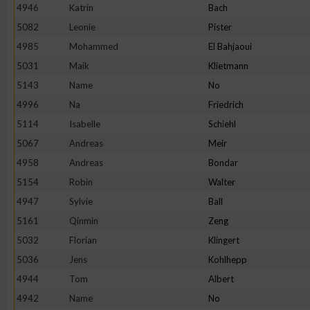
4946
Katrin
Bach
Erstellung von Profilen zur Personalisierung von Inhalten
5082
Leonie
Pister
4985
Mohammed
El Bahjaoui
5031
Maik
Klietmann
Verwendung von Profilen zur Auswahl personalisierter Inhalte
5143
Name
No
4996
Na
Friedrich
Messung der Werbeleistung
5114
Isabelle
Schiehl
5067
Andreas
Meir
Messung der Performance von Inhalten
4958
Andreas
Bondar
5154
Robin
Walter
Analyse von Zielgruppen durch Statistiken oder Kombinatione
4947
Sylvie
Ball
verschiedenen Quellen
5161
Qinmin
Zeng
5032
Florian
Klingert
Entwicklung und Verbesserung der Angebote
5036
Jens
Kohlhepp
4944
Tom
Albert
Verwendung reduzierter Daten zur Auswahl von Inhalten
4942
Name
No