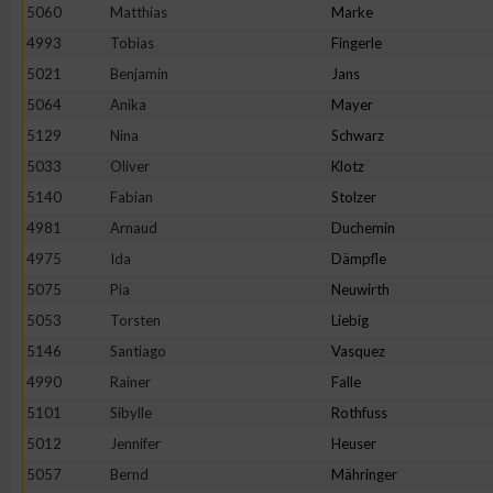
5060
Matthias
Marke
4993
Tobias
Fingerle
5021
Benjamin
Jans
5064
Anika
Mayer
5129
Nina
Schwarz
5033
Oliver
Klotz
5140
Fabian
Stolzer
4981
Arnaud
Duchemin
4975
Ida
Dämpfle
5075
Pia
Neuwirth
5053
Torsten
Liebig
5146
Santiago
Vasquez
4990
Rainer
Falle
5101
Sibylle
Rothfuss
5012
Jennifer
Heuser
5057
Bernd
Mähringer