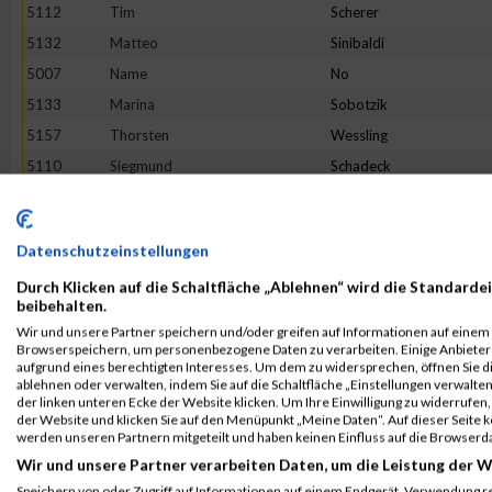
5112
Tim
Scherer
5132
Matteo
Sinibaldi
5007
Name
No
5133
Marina
Sobotzik
5157
Thorsten
Wessling
5110
Siegmund
Schadeck
4986
Ralf
Engert
5009
Katharina-Maria
Heer
Datenschutzeinstellungen
4998
Sarah
Fritz
Durch Klicken auf die Schaltfläche „Ablehnen“ wird die Standardei
5015
Markus
Hohler
beibehalten.
4988
Elias
Essig
Wir und unsere Partner speichern und/oder greifen auf Informationen auf einem G
Browserspeichern, um personenbezogene Daten zu verarbeiten. Einige Anbiete
4978
Dani
Döhler
aufgrund eines berechtigten Interesses. Um dem zu widersprechen, öffnen Sie die
5034
Isabelle
Koch
ablehnen oder verwalten, indem Sie auf die Schaltfläche „Einstellungen verwalten“
der linken unteren Ecke der Website klicken. Um Ihre Einwilligung zu widerrufen, 
5037
Lisa
König
der Website und klicken Sie auf den Menüpunkt „Meine Daten“. Auf dieser Seite 
werden unseren Partnern mitgeteilt und haben keinen Einfluss auf die Browserd
5087
Stefan
Rausch
Wir und unsere Partner verarbeiten Daten, um die Leistung der W
5135
Marcel
Stahl
Speichern von oder Zugriff auf Informationen auf einem Endgerät. Verwendung r