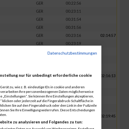
GER
00:22:56
GER
00:23:11
GER
00:31:54
GER
00:31:56
GER
00:23:16
02:14:57
GER
00:23:19
GER
00:23:20
Datenschutzbestimmungen
GER
00:32:23
GER
00:32:39
nstellung nur für unbedingt erforderliche cookie
GER
00:23:21
02:16:13
GER
00:23:25
erät zu, wie z. B. eindeutige IDs in cookie und anderen
r verarbeiten Ihre personenbezogenen Daten möglicherweise
GER
00:23:38
 „Einstellungen“. Sie können Ihre Einstellungen akzeptieren,
GER
00:32:42
 klicken oder jederzeit auf die Fingerabdruck-Schaltfläche in
klicken Sie auf den Fingerabdruck oder den Link in der Fußzeile
GER
00:33:07
können Sie Ihre Einwilligung widerrufen. Diese Entscheidungen
aten.
GER
00:23:40
02:19:45
ebsite zu analysieren und Folgendes zu tun:
GER
00:23:40
eduzierter Daten zur Auswahl von Werbeanzeigen. Erstellung