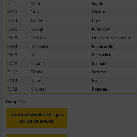
IAB-Besonderheiten:
5141
Mara
Süpfle
4999
Felix
Gärtner
Verwendung genauer Standortdaten
5054
Steffen
Lintz
5045
Nikolai
Kurenkow
Geräte anhand von aktiv angeforderten Informationen identifi
4979
Christina
Dos Santos Coutinho
5044
Prarthana
Kumaravelu
Nicht-IAB-Verarbeitungszwecke:
4965
Ulf
Bundschuh
Notwendig
5089
Thomas
Reimann
5142
Tobias
Sutterer
Performance
5014
Name
No
5102
Maureen
Roussea
Funktional
Rang:
138.
Kontaktformular / Fragen
Werbung
zur Zeitmessung