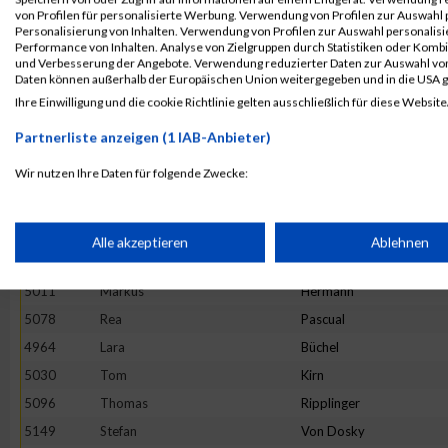
4953
Martin
Berndt
von Profilen für personalisierte Werbung. Verwendung von Profilen zur Auswahl p
Personalisierung von Inhalten. Verwendung von Profilen zur Auswahl personalis
5063
Annkathrin
May
Performance von Inhalten. Analyse von Zielgruppen durch Statistiken oder Komb
und Verbesserung der Angebote. Verwendung reduzierter Daten zur Auswahl von
5049
Stefanie
Leibold
Daten können außerhalb der Europäischen Union weitergegeben und in die USA 
5160
Nils
Wischermann
Ihre Einwilligung und die cookie Richtlinie gelten ausschließlich für diese Website
5008
Vitus
Hawkridge
Partnerliste anzeigen (1 IAB-Anbieter)
5098
Edwin
Rohr
Wir nutzen Ihre Daten für folgende Zwecke:
5070
Paulina
Myszkowski
IAB-Verarbeitungszwecke:
5016
Daniela
Hörth
5104
Lennart
Royl
Speichern von oder Zugriff auf Informationen auf einem Endge
Alle akzeptieren
Ablehnen
5152
Markus
Wagner
5011
Markus
Hermann
Verwendung reduzierter Daten zur Auswahl von Werbeanzeige
5078
Rea
Pascual
4964
Lara
Büchel
Erstellung von Profilen für personalisierte Werbung
5030
Tom
Kirn
5096
Thomas
Ripplinger
Verwendung von Profilen zur Auswahl personalisierter Werbun
5149
Stefan
Von Dosky