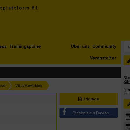
eos
Trainingspläne
Über uns
Community
Veranstalter
xed
Vitus Hawkridge
Urkunde
Ergebnis auf Facebook teilen
1
1