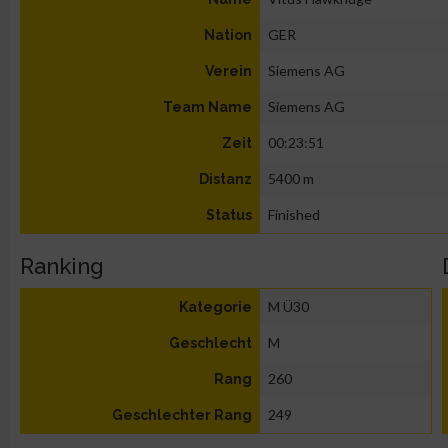
GER
Nation
Siemens AG
Verein
Siemens AG
Team Name
00:23:51
Zeit
5400 m
Distanz
Finished
Status
Ranking
M Ü30
Kategorie
M
Geschlecht
260
Rang
249
Geschlechter Rang