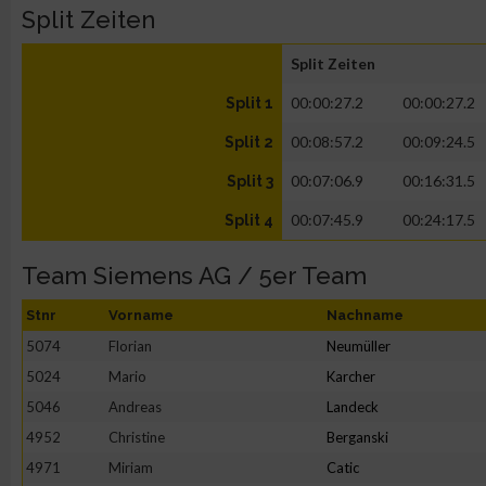
Split Zeiten
Split Zeiten
00:00:27.2
00:00:27.2
Split 1
00:08:57.2
00:09:24.5
Split 2
00:07:06.9
00:16:31.5
Split 3
00:07:45.9
00:24:17.5
Split 4
Team Siemens AG / 5er Team
Stnr
Vorname
Nachname
5074
Florian
Neumüller
5024
Mario
Karcher
5046
Andreas
Landeck
4952
Christine
Berganski
4971
Miriam
Catic