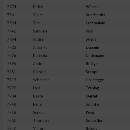
7774
Ulrike
Wiesner
7761
Vivien
Staufenbiel
7724
Tim
Lechtenfeld
7742
Samuele
Riso
7764
Andre
Stiens
7702
Angelika
Duemig
7726
Kornelia
Lindemann
7695
Andre
Böttger
7751
Carsten
Schopf
7715
Sebastian
Hollstegge
7770
Lara
Trebing
7734
Beate
Oertel
7748
Rene
Schilske
7718
Serkan
Kiyar
7750
Thorsten
Schneider
7740
Victoria
Reissig