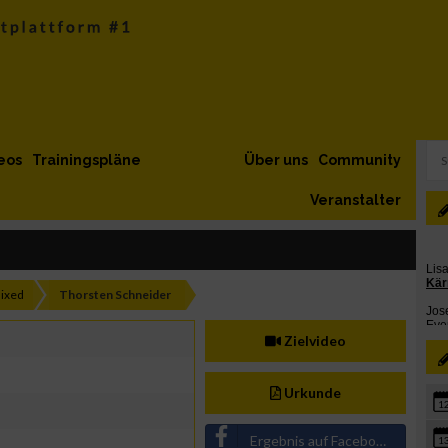
eos
Trainingspläne
Über uns
Community
Veranstalter
ixed
Thorsten Schneider
Zielvideo
Urkunde
1
Ergebnis auf Facebook teilen
1