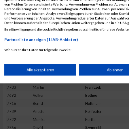
von Profilen für personalisierte Werbung. Verwendung von Profilen zur Auswahl p
7733
Peter
Nüsken
Personalisierung von Inhalten. Verwendung von Profilen zur Auswahl personalis
Performance von Inhalten. Analyse von Zielgruppen durch Statistiken oder Komb
7720
Andreas
Krause
und Verbesserung der Angebote. Verwendung reduzierter Daten zur Auswahl von
7708
Christian
Heidbrink
Daten können außerhalb der Europäischen Union weitergegeben und in die USA 
Ihre Einwilligung und die cookie Richtlinie gelten ausschließlich für diese Website
7701
Sevgi
Delibas
7689
Tanja
Atienza
Partnerliste anzeigen (1 IAB-Anbieter)
7698
Ealf
Büchert
Wir nutzen Ihre Daten für folgende Zwecke:
7775
Christian
Wolf
IAB-Verarbeitungszwecke:
7730
Norman
Morgenstern
Speichern von oder Zugriff auf Informationen auf einem Endge
Alle akzeptieren
Ablehnen
7706
Anja
Grabowski
7707
Brigitta
Hagedorn
Verwendung reduzierter Daten zur Auswahl von Werbeanzeige
7703
Martin
Franiczek
7692
Volker
Bethge
7716
Bernd
Holtmann
Erstellung von Profilen für personalisierte Werbung
7739
Anette
Rehfeuter
7722
Monika
Kurilla
Verwendung von Profilen zur Auswahl personalisierter Werbun
7766
David
Szymecki