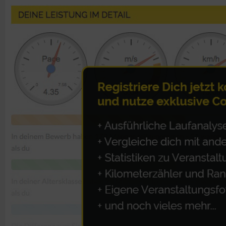
IAB-Besonderheiten:
Verwendung genauer Standortdaten
Geräte anhand von aktiv angeforderten Informationen identifi
Nicht-IAB-Verarbeitungszwecke:
Notwendig
Performance
Funktional
Werbung