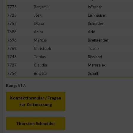
7773
Benjamin
Wiesner
Erstellung von Profilen zur Personalisierung von Inhalten
7725
Jörg
Leinhäuser
7752
Diana
Schrader
Verwendung von Profilen zur Auswahl personalisierter Inhalte
7688
Anita
Arid
7696
Marcus
Bretlaender
Messung der Werbeleistung
7769
Christoph
Toelle
7743
Tobias
Rissland
7727
Claudia
Marszalek
Messung der Performance von Inhalten
7754
Brigitte
Schult
Analyse von Zielgruppen durch Statistiken oder Kombinatione
Rang:
517.
verschiedenen Quellen
Kontaktformular / Fragen
Entwicklung und Verbesserung der Angebote
zur Zeitmessung
Verwendung reduzierter Daten zur Auswahl von Inhalten
Thorsten Schneider