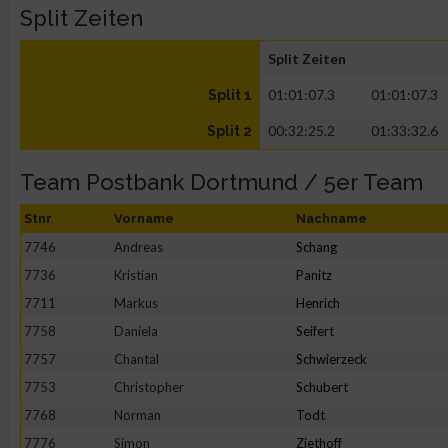
Split Zeiten
Split Zeiten
01:01:07.3
01:01:07.3
Split 1
00:32:25.2
01:33:32.6
Split 2
Team Postbank Dortmund / 5er Team
Stnr
Vorname
Nachname
7746
Andreas
Schang
7736
Kristian
Panitz
7711
Markus
Henrich
7758
Daniela
Seifert
7757
Chantal
Schwierzeck
7753
Christopher
Schubert
7768
Norman
Todt
7776
Simon
Ziethoff