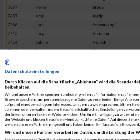
7697
Heike
Broda
7687
Amir
Aletic
7756
Jörn
Schwarzkopf
7713
Jörg
Hermann
7714
Sabine
Heurich
7745
Bettina
Sänger
7767
Ratko
Tepavac
7690
Sascha Baae
Baae
Datenschutzeinstellungen
7755
Andre
Schumacher
Durch Klicken auf die Schaltfläche „Ablehnen“ wird die Standardei
7710
Andrea
Hellmich
beibehalten.
Wir und unsere Partner speichern und/oder greifen auf Informationen auf einem G
7694
Marlena
Bornemann
Browserspeichern, um personenbezogene Daten zu verarbeiten. Einige Anbiete
7704
Hartmut
Fuhg
aufgrund eines berechtigten Interesses. Um dem zu widersprechen, öffnen Sie die
ablehnen oder verwalten, indem Sie auf die Schaltfläche „Einstellungen verwalten“
7741
Martin
Ringwelski
der linken unteren Ecke der Website klicken. Um Ihre Einwilligung zu widerrufen, 
der Website und klicken Sie auf den Menüpunkt „Meine Daten“. Auf dieser Seite 
7771
Jens
Treppe
werden unseren Partnern mitgeteilt und haben keinen Einfluss auf die Browserd
7728
Adele
Martens
Wir und unsere Partner verarbeiten Daten, um die Leistung der W
7723
Elzbieta
Kwiatkowska
Speichern von oder Zugriff auf Informationen auf einem Endgerät. Verwendung r