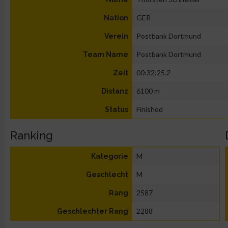
GER
Nation
Postbank Dortmund
Verein
Postbank Dortmund
Team Name
00:32:25.2
Zeit
6100 m
Distanz
Finished
Status
Ranking
M
Kategorie
M
Geschlecht
2587
Rang
2288
Geschlechter Rang